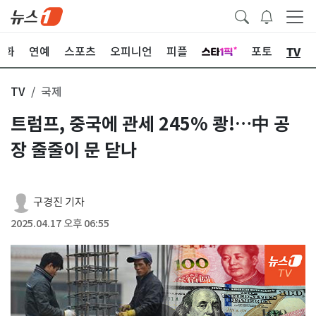
TV
문화
연예
스포츠
오피니언
피플
포토
TV
국제
트럼프, 중국에 관세 245% 쾅!…中 공
장 줄줄이 문 닫나
구경진 기자
2025.04.17 오후 06:55