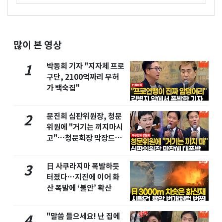
많이 본 영상
박동희 기자 "지자체 프로
1
구단, 2100억짜리 무허
가 백숙집"
문진희 심판위원장, 청문
2
위원에 "거기는 끼지마시
고"…청문회장 막장드라
마
日 사쿠라지마 폭발하듯
3
터졌다…지진에 이어 화
산 폭발에 ‘불안’ 확산
"말씀 들으세요! 난 집에
4