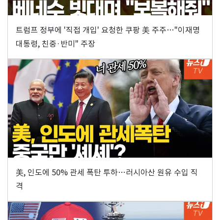
트럼프 정부에 '직접 개입' 요청한 쿠팡 美 주주…"이재명
대통령, 친중·반미" 주장
美, 인도에 50% 관세 폭탄 투하…러시아산 원유 수입 직
격