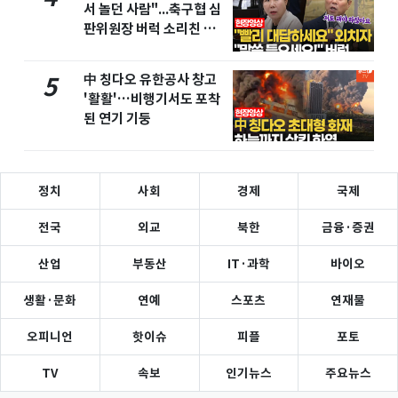
서 놀던 사람"...축구협 심
판위원장 버럭 소리친 이
유
中 칭다오 유한공사 창고
5
'활활'…비행기서도 포착
된 연기 기둥
정치
사회
경제
국제
전국
외교
북한
금융·증권
산업
부동산
IT·과학
바이오
생활·문화
연예
스포츠
연재물
오피니언
핫이슈
피플
포토
TV
속보
인기뉴스
주요뉴스