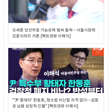
오세훈 당선무효 가능성에 벌써 들썩…서울시장에
강훈식까지 거론 [팩트앤뷰 이해식]
"'尹 황태자' 한동훈, 형소법 비난할 자격 없다…검찰
권 남용 상징적 인물" [팩트앤뷰 이해식]