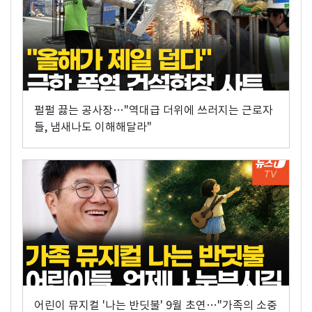
펄펄 끓는 공사장…"역대급 더위에 쓰러지는 근로자
들, 냄새나도 이해해달라"
어린이 뮤지컬 '나는 반딧불' 9월 초연…"가족의 소중