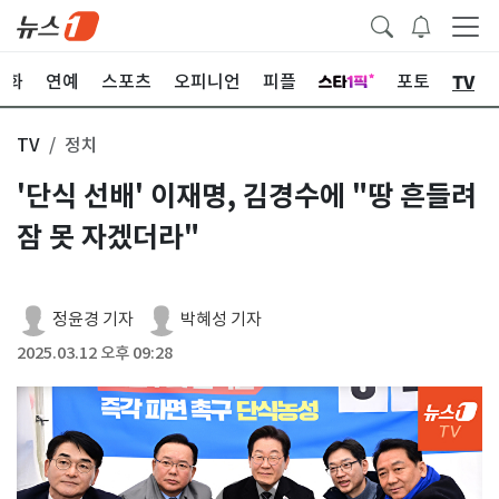
TV
문화
연예
스포츠
오피니언
피플
포토
TV
정치
'단식 선배' 이재명, 김경수에 "땅 흔들려
잠 못 자겠더라"
정윤경 기자
박혜성 기자
2025.03.12 오후 09:28