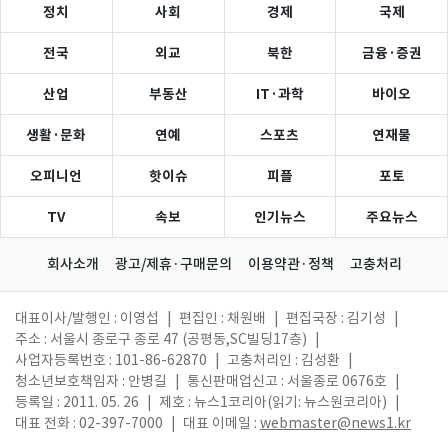
정치
사회
경제
국제
전국
외교
북한
금융·증권
산업
부동산
IT·과학
바이오
생활·문화
연예
스포츠
연재물
오피니언
핫이슈
피플
포토
TV
속보
인기뉴스
주요뉴스
회사소개
광고/제휴·구매문의
이용약관·정책
고충처리
대표이사/발행인 : 이영섭
|
편집인 : 채원배
|
편집국장 : 김기성
|
주소 : 서울시 종로구 종로 47 (공평동,SC빌딩17층)
|
사업자등록번호 : 101-86-62870
|
고충처리인 : 김성환
|
청소년보호책임자 : 안병길
|
통신판매업신고 : 서울종로 0676호
|
등록일 : 2011. 05. 26
|
제호 : 뉴스1코리아(읽기: 뉴스원코리아)
|
대표 전화 : 02-397-7000
|
대표 이메일 :
webmaster@news1.kr