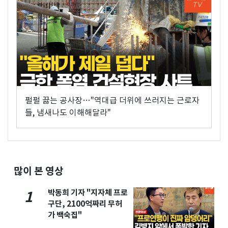
펄펄 끓는 공사장…"역대급 더위에 쓰러지는 근로자
들, 냄새나도 이해해달라"
많이 본 영상
박동희 기자 "지자체 프로
1
구단, 2100억짜리 무허
가 백숙집"