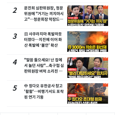
문진희 심판위원장, 청문
2
위원에 "거기는 끼지마시
고"…청문회장 막장드라
마
日 사쿠라지마 폭발하듯
3
터졌다…지진에 이어 화
산 폭발에 ‘불안’ 확산
"말씀 들으세요! 난 집에
4
서 놀던 사람"...축구협 심
판위원장 버럭 소리친 이
유
中 칭다오 유한공사 창고
5
'활활'…비행기서도 포착
된 연기 기둥