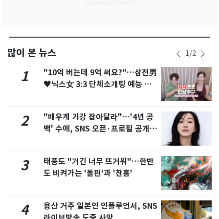
많이 본 뉴스
1
/
2
"10억 버는데 9억 써요?"…삼전男
1
♥닉스女 3:3 단체소개팅 예능 화
제
"배우계 기강 잡아달라"…'4년 공
2
백' 수애, SNS 오픈·프로필 공개
화제
태풍도 "거긴 너무 뜨거워"…한반
3
도 비켜가는 '돌핀'과 '찬홈'
용산 거주 일본인 인플루언서, SNS
4
라이브방송 도중 사망