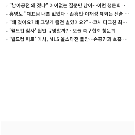
"남아공전 왜 졌냐" 어이없는 질문만 남아…이런 청문회 왜
했나?
홍명보 "대표팀 내분 없었다…손흥민·이재성 제외는 전술 때
문"
"왜 졌어요? 왜 그렇게 졸전 벌였어요?"…코치 다그친 최민
희
'월드컵 참사' 원인 규명할까?…오늘 축구협회 청문회
'월드컵 피로' 메시, MLS 올스타전 불참…손흥민과 호흡 무
산