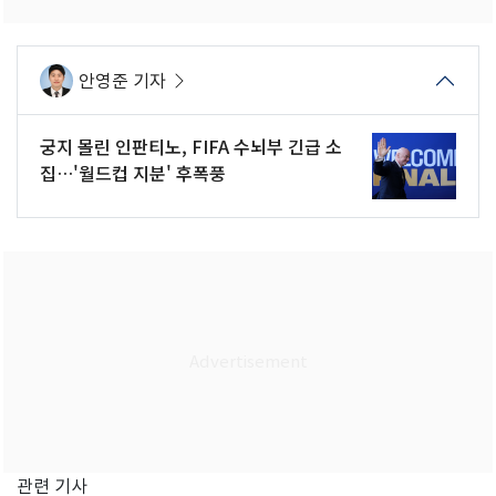
안영준 기자
궁지 몰린 인판티노, FIFA 수뇌부 긴급 소
집…'월드컵 지분' 후폭풍
관련 기사