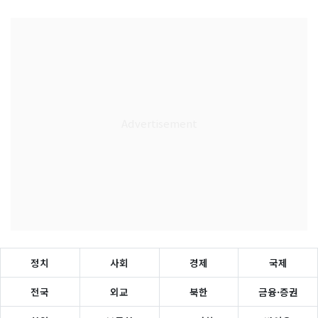
정치
사회
경제
국제
전국
외교
북한
금융·증권