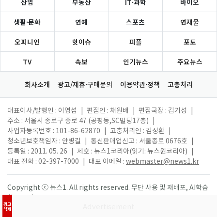
산업
부동산
IT·과학
바이오
생활·문화
연예
스포츠
연재물
오피니언
핫이슈
피플
포토
TV
속보
인기뉴스
주요뉴스
회사소개
광고/제휴·구매문의
이용약관·정책
고충처리
대표이사/발행인 : 이영섭
|
편집인 : 채원배
|
편집국장 : 김기성
|
주소 : 서울시 종로구 종로 47 (공평동,SC빌딩17층)
|
사업자등록번호 : 101-86-62870
|
고충처리인 : 김성환
|
청소년보호책임자 : 안병길
|
통신판매업신고 : 서울종로 0676호
|
등록일 : 2011. 05. 26
|
제호 : 뉴스1코리아(읽기: 뉴스원코리아)
|
대표 전화 : 02-397-7000
|
대표 이메일 :
webmaster@news1.kr
Copyright ⓒ 뉴스1. All rights reserved. 무단 사용 및 재배포, AI학습
활용 금지.
광고
삭제