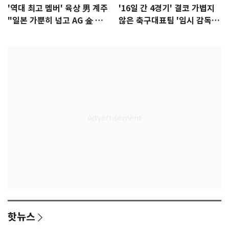
'역대 최고 멤버' 육상 男 계주
'16일 간 4경기' 결코 가볍지
"일본 가뿐히 넘고 AG 金 따겠
않은 축구대표팀 '임시 감독'
다"
무게
핫뉴스