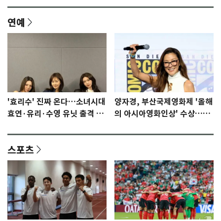
연예
'효리수' 진짜 온다…소녀시대
양자경, 부산국제영화제 '올해
효연·유리·수영 유닛 출격 [N
의 아시아영화인상' 수상…15
이슈]
년만에 부산 온다
스포츠