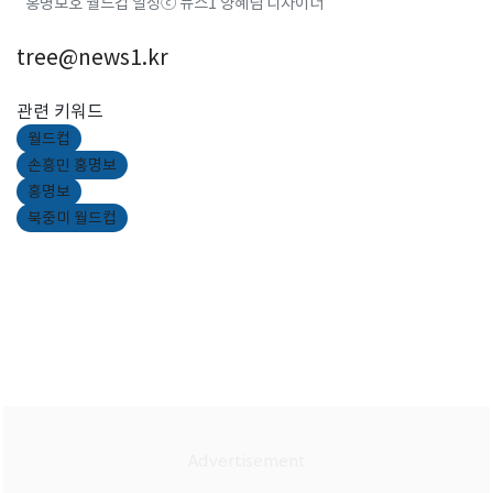
홍명보호 월드컵 일정ⓒ 뉴스1 양혜림 디자이너
tree@news1.kr
관련 키워드
월드컵
손흥민 홍명보
홍명보
북중미 월드컵