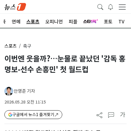
문화
연예
스포츠
오피니언
피플
포토
TV
스포츠
축구
이번엔 웃을까?…눈물로 끝났던 '감독 홍
명보-선수 손흥민' 첫 월드컵
안영준 기자
2026.05.28 오전 11:15
가
구글에서 뉴스1 즐겨찾기