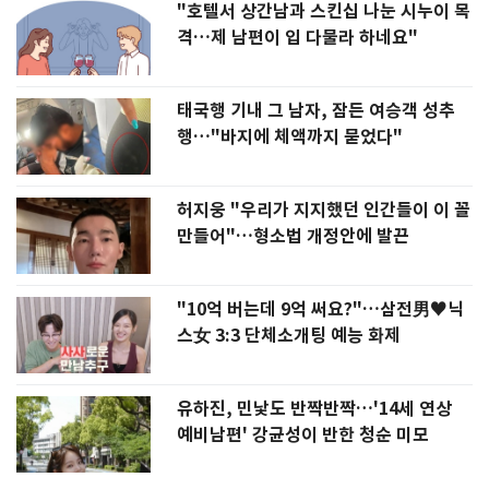
"호텔서 상간남과 스킨십 나눈 시누이 목
격…제 남편이 입 다물라 하네요"
태국행 기내 그 남자, 잠든 여승객 성추
행…"바지에 체액까지 묻었다"
허지웅 "우리가 지지했던 인간들이 이 꼴
만들어"…형소법 개정안에 발끈
"10억 버는데 9억 써요?"…삼전男♥닉
스女 3:3 단체소개팅 예능 화제
유하진, 민낯도 반짝반짝…'14세 연상
예비남편' 강균성이 반한 청순 미모