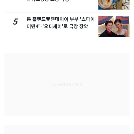
톰 홀랜드♥젠데이아 부부 '스파이
5
더맨4'·'오디세이'로 극장 장악