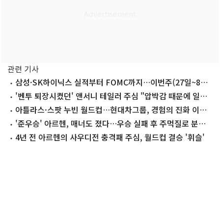
관련 기사
삼성·SK하이닉스 실적부터 FOMC까지…이번주(27일~8월1
일) 주요 일정
'벤투 퇴장시켰던' 앤서니 테일러 주심 "압박감 때문에 일찍
은퇴"
아틀라스·스팟 누빈 월드컵…현대차그룹, 경험의 진화 이끌
었다
'준우승' 아르헨, 매너도 졌다…우승 실패 후 주먹질로 분풀
이[월드컵]
4년 전 아르헨의 사우디전 충격패 주심, 월드컵 결승 '휘슬'