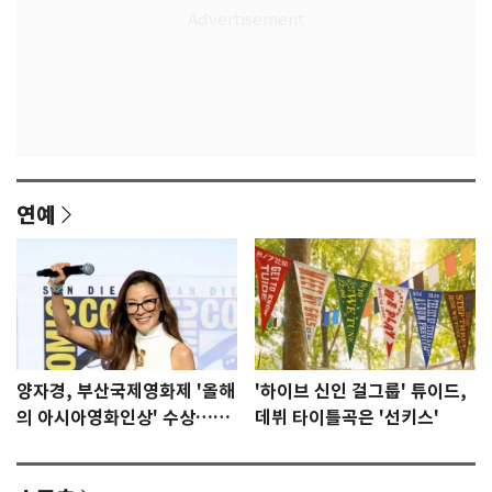
연예
양자경, 부산국제영화제 '올해
'하이브 신인 걸그룹' 튜이드,
의 아시아영화인상' 수상…15
데뷔 타이틀곡은 '선키스'
년만에 부산 온다