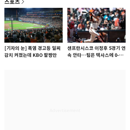
스포츠
[기자의 눈] 폭염 경고등 일찌
샌프란시스코 이정후 5경기 연
감치 켜졌는데 KBO 팔짱만
속 안타…팀은 텍사스에 0-6
완패