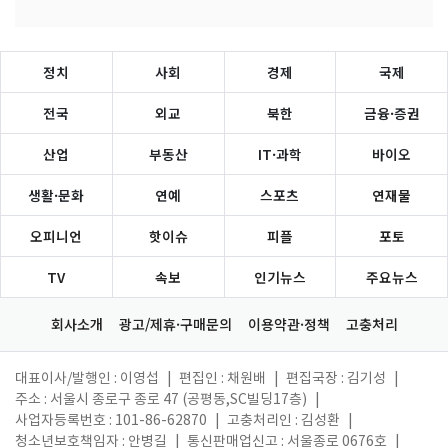
정치
사회
경제
국제
전국
외교
북한
금융·증권
산업
부동산
IT·과학
바이오
생활·문화
연예
스포츠
연재물
오피니언
핫이슈
피플
포토
TV
속보
인기뉴스
주요뉴스
회사소개
광고/제휴·구매문의
이용약관·정책
고충처리
대표이사/발행인 : 이영섭
|
편집인 : 채원배
|
편집국장 : 김기성
|
주소 : 서울시 종로구 종로 47 (공평동,SC빌딩17층)
|
사업자등록번호 : 101-86-62870
|
고충처리인 : 김성환
|
청소년보호책임자 : 안병길
|
통신판매업신고 : 서울종로 0676호
|