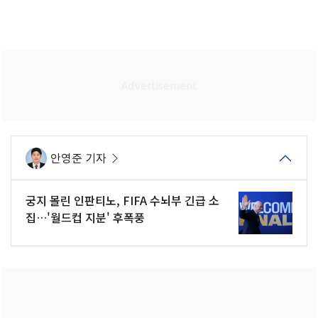
안영준 기자
궁지 몰린 인판티노, FIFA 수뇌부 긴급 소
집…'월드컵 지분' 후폭풍