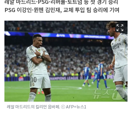
레알 마드리드·PSG·리버풀·토트넘 등 첫 경기 승리
PSG 이강인·뮌헨 김민재, 교체 투입 팀 승리에 기여
레알 마드리드의 킬리언 음바페. ⓒ AFP=뉴스1