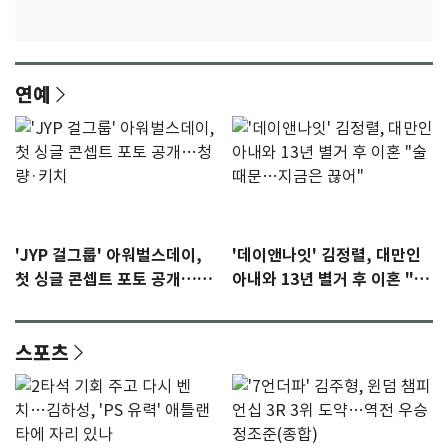
연예
'JYP 걸그룹' 아워벌스데이,
'데이앤나잇' 김정렬, 대만인
첫 싱글 콘셉트 포토 공개…청
아내와 13년 별거 후 이혼 "술
량·키치
때문…지금은 끊어"
스포츠