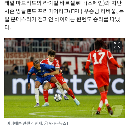
레알 마드리드의 라이벌 바르셀로나(스페인)와 지난
시즌 잉글랜드 프리미어리그(EPL) 우승팀 리버풀, 독
일 분데스리가 챔피언 바이에른 뮌헨도 승리를 따냈
다.
바이에른 뮌헨 김민재. ⓒ AFP=뉴스1