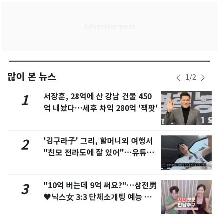
많이 본 뉴스
1
/
2
서장훈, 28억에 산 강남 건물 450
1
억 내놨다…세후 차익 280억 '잭팟'
'김구라子' 그리, 할머니외 여행서
2
"친모 전라도에 잘 있어"…유튜브
서 언급
"10억 버는데 9억 써요?"…삼전男
3
♥닉스女 3:3 단체소개팅 예능 화
제