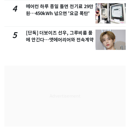
에어컨 하루 종일 틀면 전기료 29만
4
원…450kWh 넘으면 '요금 폭탄'
[단독] 더보이즈 선우, 그루비룸 품
5
에 안긴다…앳에어리어와 전속계약