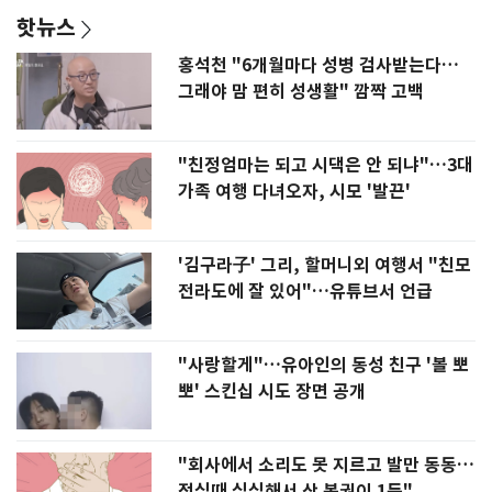
핫뉴스
홍석천 "6개월마다 성병 검사받는다…
그래야 맘 편히 성생활" 깜짝 고백
"친정엄마는 되고 시댁은 안 되냐"…3대
가족 여행 다녀오자, 시모 '발끈'
'김구라子' 그리, 할머니외 여행서 "친모
전라도에 잘 있어"…유튜브서 언급
"사랑할게"…유아인의 동성 친구 '볼 뽀
뽀' 스킨십 시도 장면 공개
"회사에서 소리도 못 지르고 발만 동동…
점심때 심심해서 산 복권이 1등"