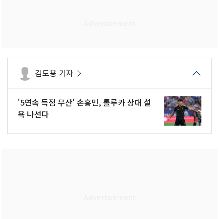
김도용 기자
'5연속 득점 무산' 손흥민, 톨루카 상대 설
욕 나선다