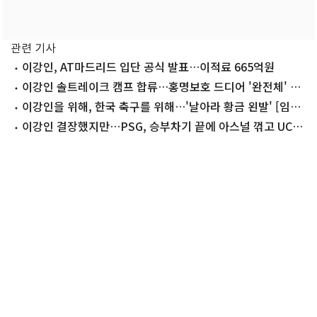
관련 기사
이강인, AT마드리드 입단 공식 발표…이적료 665억원
이강인 솔트레이크 캠프 합류…홍명보호 드디어 '완전체' 훈
련 돌입
이강인을 위해, 한국 축구를 위해…'날아라 황금 왼발' [임성
일의 맥]
이강인 결장했지만…PSG, 승부차기 끝에 아스널 꺾고 UCL
2연패