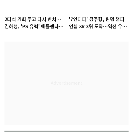
2타석 기회 주고 다시 벤치…
'7언더파' 김주형, 윈덤 챔피
김하성, 'PS 유력' 애틀랜타에
언십 3R 3위 도약…역전 우승
자리 있나
정조준(종합)