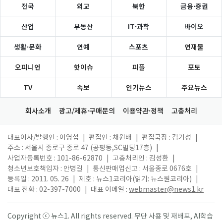
전국
외교
북한
금융·증권
산업
부동산
IT·과학
바이오
생활·문화
연예
스포츠
연재물
오피니언
핫이슈
피플
포토
TV
속보
인기뉴스
주요뉴스
회사소개
광고/제휴·구매문의
이용약관·정책
고충처리
대표이사/발행인 : 이영섭
|
편집인 : 채원배
|
편집국장 : 김기성
|
주소 : 서울시 종로구 종로 47 (공평동,SC빌딩17층)
|
사업자등록번호 : 101-86-62870
|
고충처리인 : 김성환
|
청소년보호책임자 : 안병길
|
통신판매업신고 : 서울종로 0676호
|
등록일 : 2011. 05. 26
|
제호 : 뉴스1코리아(읽기: 뉴스원코리아)
|
대표 전화 : 02-397-7000
|
대표 이메일 :
webmaster@news1.kr
Copyright ⓒ 뉴스1. All rights reserved. 무단 사용 및 재배포, AI학습