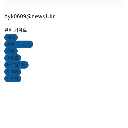
dyk0609@news1.kr
관련 키워드
UCL
레알 마드리드
PSG
리버풀
바르셀로나
이강인
김민재