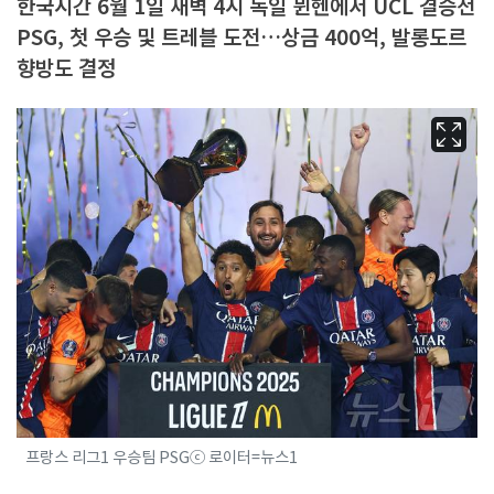
한국시간 6월 1일 새벽 4시 독일 뮌헨에서 UCL 결승전
PSG, 첫 우승 및 트레블 도전…상금 400억, 발롱도르
향방도 결정
프랑스 리그1 우승팀 PSGⓒ 로이터=뉴스1