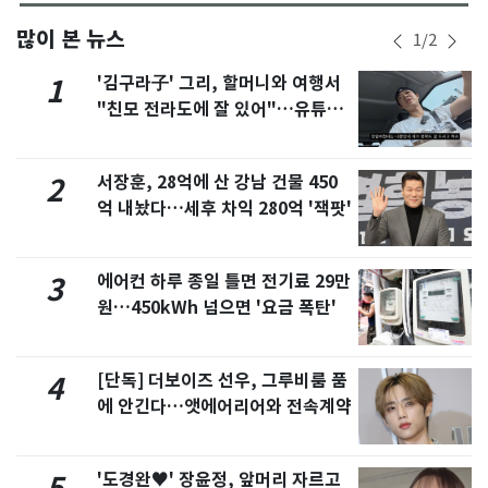
많이 본 뉴스
1
/
2
'김구라子' 그리, 할머니와 여행서
1
"친모 전라도에 잘 있어"…유튜브
서 언급
서장훈, 28억에 산 강남 건물 450
2
억 내놨다…세후 차익 280억 '잭팟'
에어컨 하루 종일 틀면 전기료 29만
3
원…450kWh 넘으면 '요금 폭탄'
[단독] 더보이즈 선우, 그루비룸 품
4
에 안긴다…앳에어리어와 전속계약
'도경완♥' 장윤정, 앞머리 자르고