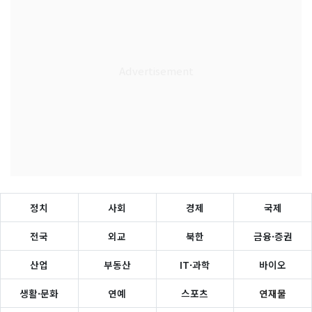
정치
사회
경제
국제
전국
외교
북한
금융·증권
산업
부동산
IT·과학
바이오
생활·문화
연예
스포츠
연재물