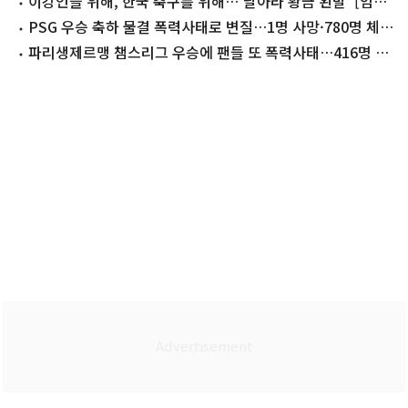
련 돌입
이강인을 위해, 한국 축구를 위해…'날아라 황금 왼발' [임성
일의 맥]
PSG 우승 축하 물결 폭력사태로 변질…1명 사망·780명 체
포 (종합)
파리생제르맹 챔스리그 우승에 팬들 또 폭력사태…416명 체
포