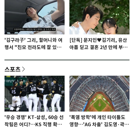
'김구라子' 그리, 할머니와 여
[단독] 문지인♥김기리, 유산
행서 "친모 전라도에 잘 있
아픔 딛고 결혼 2년 만에 부모
어"…유튜브서 언급
됐다…7일 득남
스포츠
'우승 경쟁' KT-삼성, 60승 선
'폭염 방학'에 개인 타이틀도
착팀은 어디?…KS 직행 확률
영향…'AG 차출' 김도영·곽빈
77.8%
울상