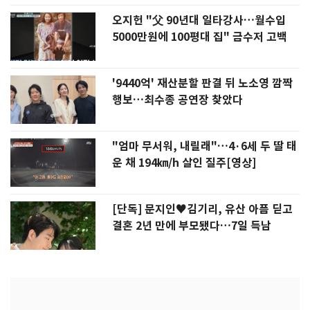
오지헌 "父 90년대 일타강사…월수입
5000만원에 100평대 집" 금수저 고백
'9440억' 재산분할 판결 뒤 노소영 깜짝
행보…최수종 공연장 찾았다
"엄마 무서워, 내릴래"…4·6세 두 딸 태
운 채 194㎞/h 살인 질주[영상]
[단독] 문지인♥김기리, 유산 아픔 딛고
결혼 2년 만에 부모됐다…7일 득남