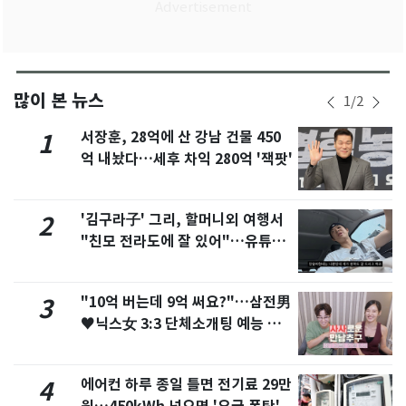
많이 본 뉴스
1
/
2
서장훈, 28억에 산 강남 건물 450
1
억 내놨다…세후 차익 280억 '잭팟'
'김구라子' 그리, 할머니외 여행서
2
"친모 전라도에 잘 있어"…유튜브
서 언급
"10억 버는데 9억 써요?"…삼전男
3
♥닉스女 3:3 단체소개팅 예능 화
제
에어컨 하루 종일 틀면 전기료 29만
4