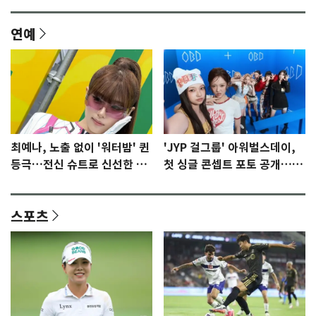
연예
최예나, 노출 없이 '워터밤' 퀸
'JYP 걸그룹' 아워벌스데이,
등극…전신 슈트로 신선한 충
첫 싱글 콘셉트 포토 공개…청
격 [N샷]
량·키치
스포츠