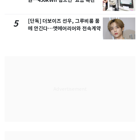
원…450kWh 넘으면 '요금 폭탄'
[단독] 더보이즈 선우, 그루비룸 품
5
에 안긴다…앳에어리어와 전속계약