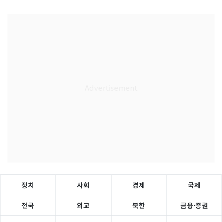
정치
사회
경제
국제
전국
외교
북한
금융·증권