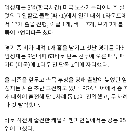
임성재는 8일(한국시간) 미국 노스캐롤라이나주 샬
럿의 퀘일할로 클럽(파71)에서 열린 대회 1라운드에
서 17개 홀을 진행, 이글 1개, 버디 7개, 보기 2개를
묶어 7언더파를 쳤다.
경기 중 비가 내려 1개 홀을 남기고 첫날 경기를 마친
임성재는 8언더파 63타로 단독 선두에 오른 매튜 매
카티(미국)에 1타 뒤진 단독 2위에 자리했다.
올 시즌을 앞두고 손목 부상을 당해 출발이 늦었던 임
성재는 시즌 초반 고전하고 있다. PGA 투어에서 총 7
개 대회에 출전해 단 1차례 톱10에 진입했고, 두 차례
나 컷 탈락했다.
바로 직전에 출전한 캐딜락 챔피언십에서는 공동 65
위에 그쳤다.