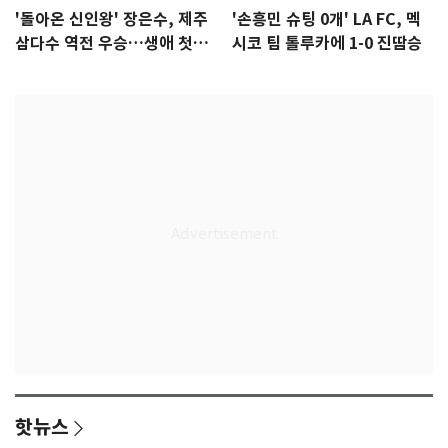
'돌아온 신인왕' 장은수, 제주
'손흥민 슈팅 0개' LA FC, 멕
삼다수 역전 우승…생애 첫승
시코 팀 톨루카에 1-0 진땀승
감격
핫뉴스