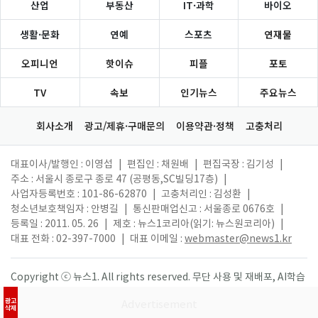
산업
부동산
IT·과학
바이오
생활·문화
연예
스포츠
연재물
오피니언
핫이슈
피플
포토
TV
속보
인기뉴스
주요뉴스
회사소개
광고/제휴·구매문의
이용약관·정책
고충처리
대표이사/발행인 : 이영섭
|
편집인 : 채원배
|
편집국장 : 김기성
|
주소 : 서울시 종로구 종로 47 (공평동,SC빌딩17층)
|
사업자등록번호 : 101-86-62870
|
고충처리인 : 김성환
|
청소년보호책임자 : 안병길
|
통신판매업신고 : 서울종로 0676호
|
등록일 : 2011. 05. 26
|
제호 : 뉴스1코리아(읽기: 뉴스원코리아)
|
대표 전화 : 02-397-7000
|
대표 이메일 :
webmaster@news1.kr
Copyright ⓒ 뉴스1. All rights reserved. 무단 사용 및 재배포, AI학습
활용 금지.
광고
삭제