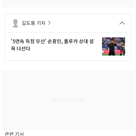
김도용 기자
'5연속 득점 무산' 손흥민, 톨루카 상대 설
욕 나선다
관련 기사