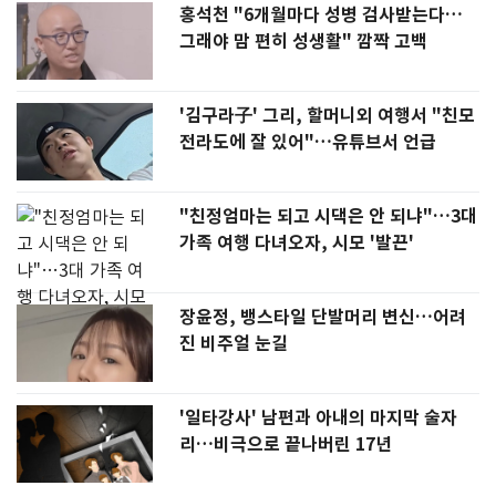
홍석천 "6개월마다 성병 검사받는다…
그래야 맘 편히 성생활" 깜짝 고백
'김구라子' 그리, 할머니외 여행서 "친모
전라도에 잘 있어"…유튜브서 언급
"친정엄마는 되고 시댁은 안 되냐"…3대
가족 여행 다녀오자, 시모 '발끈'
장윤정, 뱅스타일 단발머리 변신…어려
진 비주얼 눈길
'일타강사' 남편과 아내의 마지막 술자
리…비극으로 끝나버린 17년