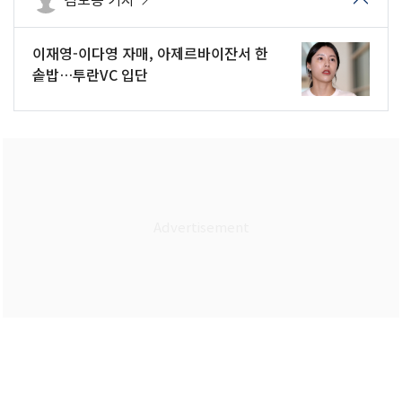
이재영-이다영 자매, 아제르바이잔서 한
솥밥…투란VC 입단