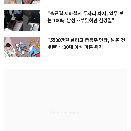
"출근길 지하철서 두자리 차지, 업무 보
는 100㎏ 남성…부딪히면 신경질"
"5500만원 날리고 급등주 단타, 남은 건
빚뿐"…30대 여성 파혼 위기