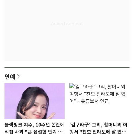
연예
블랙핑크 지수, 10주년 논란에
'김구라子' 그리, 할머니외 여
직접 사과 "큰 섭섭함 안겨 미
행서 "친모 전라도에 잘 있