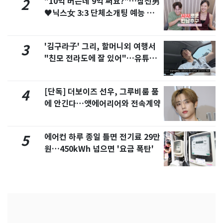
"10억 버는데 9억 써요?"…삼전男
2
♥닉스女 3:3 단체소개팅 예능 화
제
'김구라子' 그리, 할머니외 여행서
3
"친모 전라도에 잘 있어"…유튜브
서 언급
[단독] 더보이즈 선우, 그루비룸 품
4
에 안긴다…앳에어리어와 전속계약
에어컨 하루 종일 틀면 전기료 29만
5
원…450kWh 넘으면 '요금 폭탄'