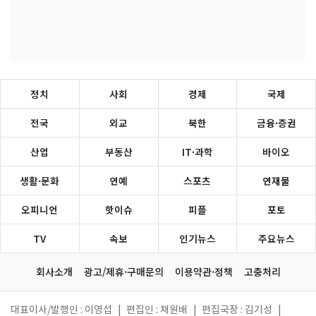
정치
사회
경제
국제
전국
외교
북한
금융·증권
산업
부동산
IT·과학
바이오
생활·문화
연예
스포츠
연재물
오피니언
핫이슈
피플
포토
TV
속보
인기뉴스
주요뉴스
회사소개
광고/제휴·구매문의
이용약관·정책
고충처리
대표이사/발행인 : 이영섭
|
편집인 : 채원배
|
편집국장 : 김기성
|