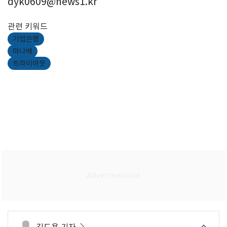
dyk0609@news1.kr
관련 키워드
기업은행
마나베
트라이아웃
김도용 기자