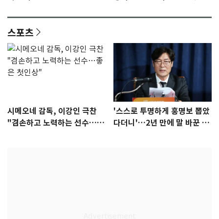
안"
어"…유튜브서 언급
스포츠
시메오네 감독, 이강인 극찬
'스스로 투명하게 홍명보 뽑았
"겸손하고 노력하는 선수…좋
다더니'…2년 만에 말 바꾼 이
은 첫인상"
임생