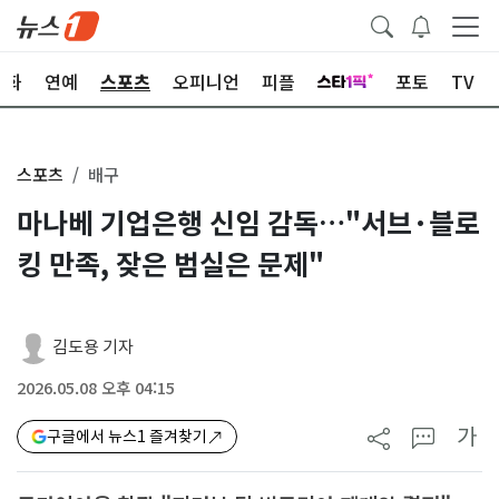
문화
연예
스포츠
오피니언
피플
포토
TV
스포츠
배구
마나베 기업은행 신임 감독…"서브·블로
킹 만족, 잦은 범실은 문제"
김도용 기자
2026.05.08 오후 04:15
가
구글에서 뉴스1 즐겨찾기