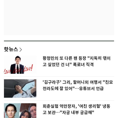
핫뉴스
황정민의 또 다른 팬 등장 "지독히 엮이
고 싶었던 건 너" 폭로녀 직격
'김구라子' 그리, 할머니외 여행서 "친모
전라도에 잘 있어"…유튜브서 언급
회춘실험 억만장자, '여친 생리혈' 냉동
고 보관…"자궁 내부 궁금해"