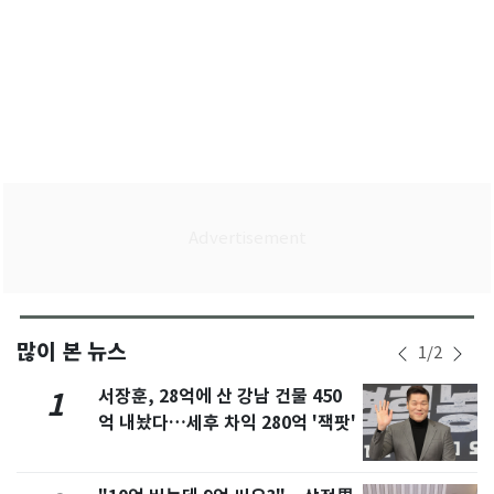
많이 본 뉴스
1
/
2
서장훈, 28억에 산 강남 건물 450
1
억 내놨다…세후 차익 280억 '잭팟'