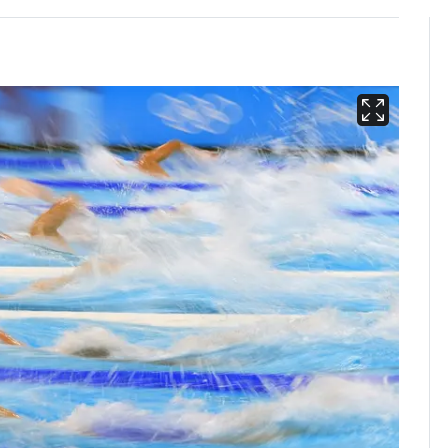
13호 태풍 '돌핀' 日오
6
키나와·가고시마현 접
근…26만명 대피령
"캐리비안 베이 여자 탈
7