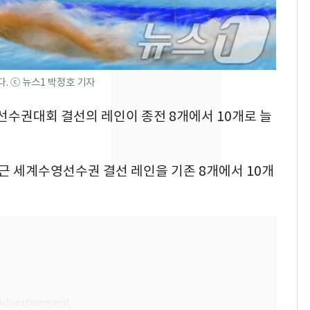
의실에 남자가 있어
요"…경찰 수사
[단독]중수청 가는 검찰
8
수사관 경력 합산 추
. ⓒ 뉴스1 박정호 기자
진…법무사·집행관 '혜
택' 유지
영선수권대회 결선의 레인이 종전 8개에서 10개로 늘
전남광주 화정역 인근서
9
교통사고로 40대 심정
지…6명 부상
는 최근 세계수영선수권 결선 레인을 기존 8개에서 10개
축구협회, 외국인 심판
10
들 10여명 대상 '성 접
대' 의혹…월드컵·올림
픽 예선 등