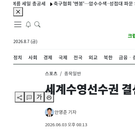
름 세일 총공세
축구협회 '멘붕'…압수수색·성접대 파문 와중에 내달
크
2026.8.7 (금)
정치
사회
경제
국제
전국
외교
북한
금융ㆍ
스포츠
종목일반
세계수영선수권 결선
가
안영준 기자
2026.06.03 오후 08:13