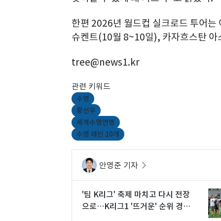
한편 2026년 월드컵 실크로드 투어는 
슈켄트(10월 8~10일), 카자흐스탄 아
tree@news1.kr
관련 키워드
수영
황선우
세계수영연맹
수영 레인 10개
안영준 기자
'팀 K리그' 축제 마치고 다시 전장
으로…K리그1 '뜨거운' 순위 경쟁
재개