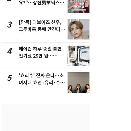
요?"…삼전男♥닉스女
의실에 남자
3:3 단체소개팅 예능 화
요"…경찰 
제
[단독] 더보이즈 선우,
[단독]중수
3
8
그루비룸 품에 안긴다…
수사관 경력
앳에어리어와 전속계약
진…법무사·
택' 유지
에어컨 하루 종일 틀면
전남광주 화
4
9
전기료 29만 원…
교통사고로 
450kWh 넘으면 '요금
지…6명 부
폭탄'
'효리수' 진짜 온다…소
축구협회, 
5
10
녀시대 효연·유리·수영
들 10여명 대
유닛 출격 [N이슈]
대' 의혹…
픽 예선 등