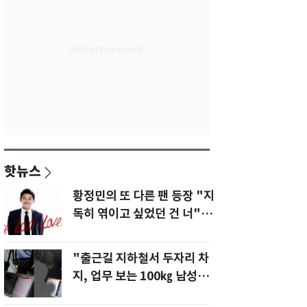
핫뉴스
황정민의 또 다른 팬 등장 "지
독히 엮이고 싶었던 건 너" 폭
로녀 직격
"출근길 지하철서 두자리 차
지, 업무 보는 100㎏ 남성…
부딪히면 신경질"