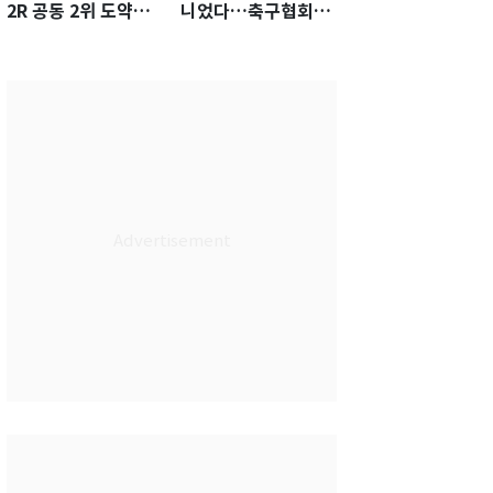
2R 공동 2위 도약…
니었다…축구협회장
통산 최다 21승 신기
출장에 부인 3회 동반
록 도전
'펑펑'