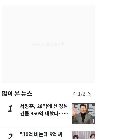
서울
28
℃
부산
28
℃
대구
29
℃
인천
30
℃
광주
27
℃
대전
27
℃
울산
28
℃
강릉
27
℃
많이 본 뉴스
1
/
2
제주
29
℃
서장훈, 28억에 산 강남
13호 태풍 '
1
6
건물 450억 내놨다…세
키나와·가고
후 차익 280억 '잭팟'
근…26만명
"10억 버는데 9억 써
"캐리비안 
2
7