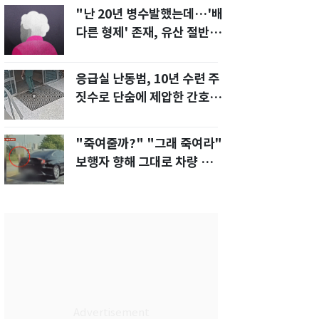
"난 20년 병수발했는데…'배
다른 형제' 존재, 유산 절반 가
져가나"
응급실 난동범, 10년 수련 주
짓수로 단숨에 제압한 간호사
화제[영상]
"죽여줄까?" "그래 죽여라"
보행자 향해 그대로 차량 돌진
한 운전자[영상]