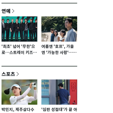
연예
'최초' 넘어 '무한'으
여름엔 '호프', 가을
로…스트레이 키즈가
엔 '가능한 사랑'…국
증명할 성장 모멘텀
제영화제 수상 기대
[N이슈]
감 [N이슈]
스포츠
박민지, 제주삼다수
'심판 성접대'가 끝 아