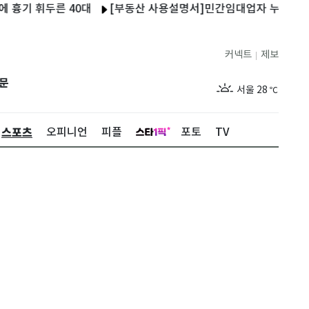
휘두른 40대
[부동산 사용설명서]민간임대업자 누구길래…8·3 세
커넥트
제보
|
제주
29
℃
문
서울
28
℃
부산
28
℃
스포츠
오피니언
피플
포토
TV
대구
29
℃
인천
30
℃
광주
27
℃
대전
27
℃
울산
28
℃
강릉
27
℃
제주
29
℃