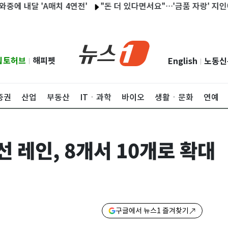
 'A매치 4연전'
"돈 더 있다면서요"…'금품 자랑' 지인에 흉기 
립토허브
해피펫
English
노동신
|
|
증권
산업
부동산
ITㆍ과학
바이오
생활ㆍ문화
연예
 레인, 8개서 10개로 확대
구글에서 뉴스1 즐겨찾기