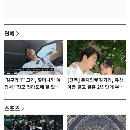
연예
'김구라子' 그리, 할머니와 여
[단독] 문지인♥김기리, 유산
행서 "친모 전라도에 잘 있
아픔 딛고 결혼 2년 만에 부모
어"…유튜브서 언급
됐다…7일 득남
스포츠