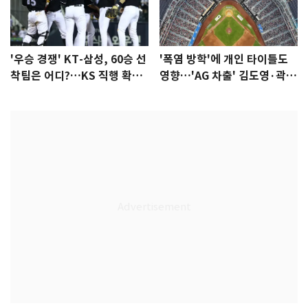
'우승 경쟁' KT-삼성, 60승 선
'폭염 방학'에 개인 타이틀도
착팀은 어디?…KS 직행 확률
영향…'AG 차출' 김도영·곽빈
77.8%
울상