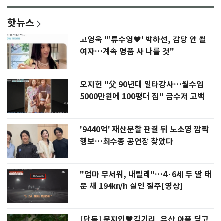
핫뉴스
고영욱 "'류수영♥' 박하선, 감당 안 될
여자…계속 명품 사 나를 것"
오지헌 "父 90년대 일타강사…월수입
5000만원에 100평대 집" 금수저 고백
'9440억' 재산분할 판결 뒤 노소영 깜짝
행보…최수종 공연장 찾았다
"엄마 무서워, 내릴래"…4·6세 두 딸 태
운 채 194㎞/h 살인 질주[영상]
[단독] 문지인♥김기리, 유산 아픔 딛고