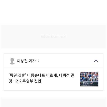
이상철 기자
'독일 진출' 다름슈타트 이호재, 데뷔전 골
맛…2-2 무승부 견인