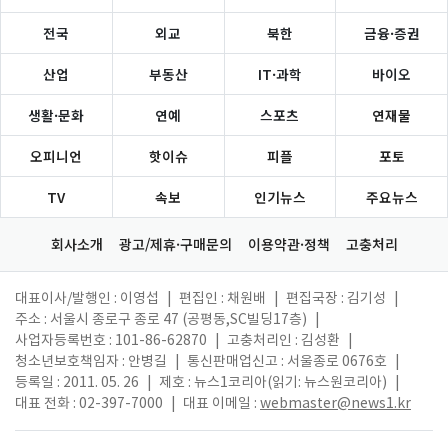
전국
외교
북한
금융·증권
산업
부동산
IT·과학
바이오
생활·문화
연예
스포츠
연재물
오피니언
핫이슈
피플
포토
TV
속보
인기뉴스
주요뉴스
회사소개
광고/제휴·구매문의
이용약관·정책
고충처리
대표이사/발행인 : 이영섭
|
편집인 : 채원배
|
편집국장 : 김기성
|
주소 : 서울시 종로구 종로 47 (공평동,SC빌딩17층)
|
사업자등록번호 : 101-86-62870
|
고충처리인 : 김성환
|
청소년보호책임자 : 안병길
|
통신판매업신고 : 서울종로 0676호
|
등록일 : 2011. 05. 26
|
제호 : 뉴스1코리아(읽기: 뉴스원코리아)
|
대표 전화 : 02-397-7000
|
대표 이메일 :
webmaster@news1.kr