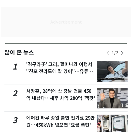
많이 본 뉴스
1
/
2
'김구라子' 그리, 할머니와 여행서
1
"친모 전라도에 잘 있어"…유튜브
서 언급
서장훈, 28억에 산 강남 건물 450
2
억 내놨다…세후 차익 280억 '잭팟'
에어컨 하루 종일 틀면 전기료 29만
3
원…450kWh 넘으면 '요금 폭탄'