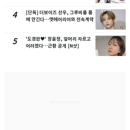
[단독] 더보이즈 선우, 그루비룸 품
4
에 안긴다…앳에어리어와 전속계약
'도경완♥' 장윤정, 앞머리 자르고
5
어려졌다…근황 공개 [N샷]