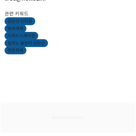
관련 키워드
김민선 인터뷰
빙속여제
스피드스케이팅
밀라노 올림픽 김민선
현장취재