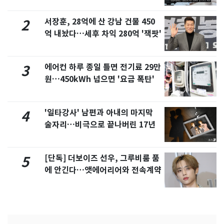
서 언급
서장훈, 28억에 산 강남 건물 450
2
억 내놨다…세후 차익 280억 '잭팟'
에어컨 하루 종일 틀면 전기료 29만
3
원…450kWh 넘으면 '요금 폭탄'
'일타강사' 남편과 아내의 마지막
4
술자리…비극으로 끝나버린 17년
[단독] 더보이즈 선우, 그루비룸 품
5
에 안긴다…앳에어리어와 전속계약