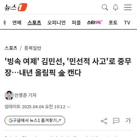
문화
연예
스포츠
오피니언
피플
포토
TV
스포츠
종목일반
'빙속 여제' 김민선, '민선적 사고'로 중무
장…내년 올림픽 金 캔다
안영준 기자
업데이트 2025.04.04 오전 10:12
가
구글에서 뉴스1 즐겨찾기