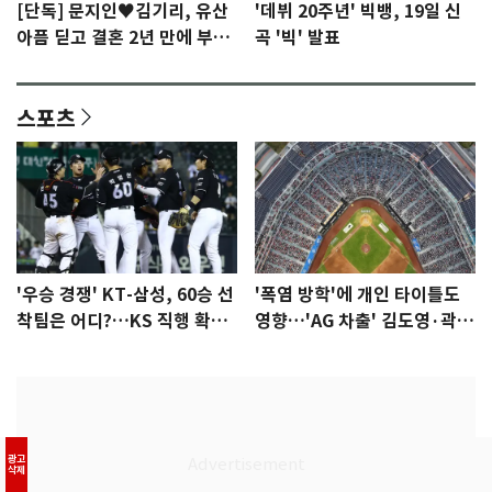
[단독] 문지인♥김기리, 유산
'데뷔 20주년' 빅뱅, 19일 신
아픔 딛고 결혼 2년 만에 부모
곡 '빅' 발표
됐다…7일 득남
스포츠
'우승 경쟁' KT-삼성, 60승 선
'폭염 방학'에 개인 타이틀도
착팀은 어디?…KS 직행 확률
영향…'AG 차출' 김도영·곽빈
77.8%
울상
광고
삭제