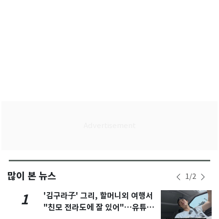
많이 본 뉴스
1
/
2
'김구라子' 그리, 할머니외 여행서
1
"친모 전라도에 잘 있어"…유튜브