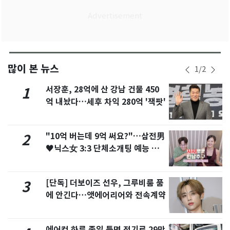
많이 본 뉴스
1
/
2
서장훈, 28억에 산 강남 건물 450
1
억 내놨다…세후 차익 280억 '잭팟'
"10억 버는데 9억 써요?"…삼전男
2
♥닉스女 3:3 단체소개팅 예능 화
제
[단독] 더보이즈 선우, 그루비룸 품
3
에 안긴다…앳에어리어와 전속계약
에어컨 하루 종일 틀면 전기료 29만