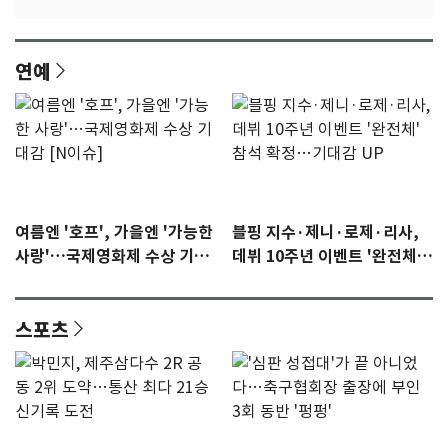
연예
여름엔 '호프', 가을엔 '가능한
블핑 지수·제니·로제·리사,
사랑'…국제영화제 수상 기대
데뷔 10주년 이벤트 '완전체'
감 [N이슈]
참석 확정…기대감 UP
스포츠