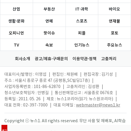
산업
부동산
IT·과학
바이오
생활·문화
연예
스포츠
연재물
오피니언
핫이슈
피플
포토
TV
속보
인기뉴스
주요뉴스
회사소개
광고/제휴·구매문의
이용약관·정책
고충처리
대표이사/발행인 : 이영섭
|
편집인 : 채원배
|
편집국장 : 김기성
|
주소 : 서울시 종로구 종로 47 (공평동,SC빌딩17층)
|
사업자등록번호 : 101-86-62870
|
고충처리인 : 김성환
|
청소년보호책임자 : 안병길
|
통신판매업신고 : 서울종로 0676호
|
등록일 : 2011. 05. 26
|
제호 : 뉴스1코리아(읽기: 뉴스원코리아)
|
대표 전화 : 02-397-7000
|
대표 이메일 :
webmaster@news1.kr
Copyright ⓒ 뉴스1. All rights reserved. 무단 사용 및 재배포, AI학습
활용 금지.
광고