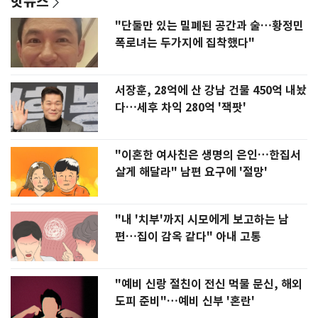
핫뉴스
"단둘만 있는 밀폐된 공간과 술…황정민
폭로녀는 두가지에 집착했다"
서장훈, 28억에 산 강남 건물 450억 내놨
다…세후 차익 280억 '잭팟'
"이혼한 여사친은 생명의 은인…한집서
살게 해달라" 남편 요구에 '절망'
"내 '치부'까지 시모에게 보고하는 남
편…집이 감옥 같다" 아내 고통
"예비 신랑 절친이 전신 먹물 문신, 해외
도피 준비"…예비 신부 '혼란'