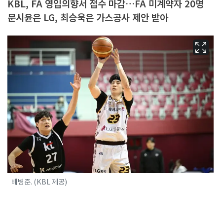
KBL, FA 영입의향서 접수 마감…FA 미계약자 20명
문시윤은 LG, 최승욱은 가스공사 제안 받아
배병준. (KBL 제공)