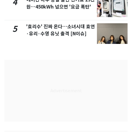
4
원…450kWh 넘으면 '요금 폭탄'
'효리수' 진짜 온다…소녀시대 효연
5
·유리·수영 유닛 출격 [N이슈]