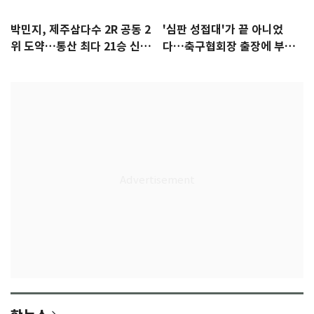
박민지, 제주삼다수 2R 공동 2
'심판 성접대'가 끝 아니었
위 도약…통산 최다 21승 신기
다…축구협회장 출장에 부인
록 도전
3회 동반 '펑펑'