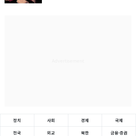
정치
사회
경제
국제
전국
외교
북한
금융·증권