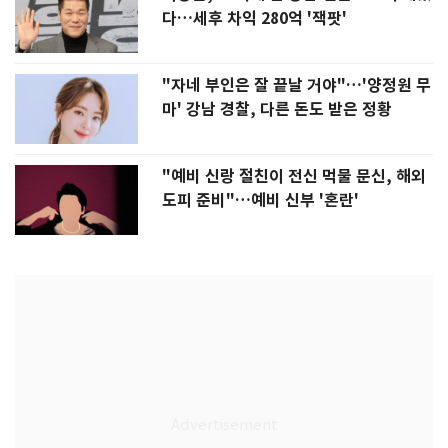
다…세후 차익 280억 '잭팟'
"자네 부인은 잘 끝날 거야"…'양정원 무
마' 강남 경찰, 다른 돈도 받은 정황
"예비 신랑 절친이 전신 먹물 문신, 해외
도피 준비"…예비 신부 '혼란'