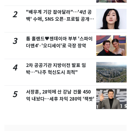
"배우계 기강 잡아달라"…'4년 공
2
백' 수애, SNS 오픈·프로필 공개
화제
톰 홀랜드♥젠데이아 부부 '스파이
3
더맨4'·'오디세이'로 극장 장악
2차 공공기관 지방이전 발표 임
4
박…"나주 혁신도시 최적"
서장훈, 28억에 산 강남 건물 450
5
억 내놨다…세후 차익 280억 '잭팟'