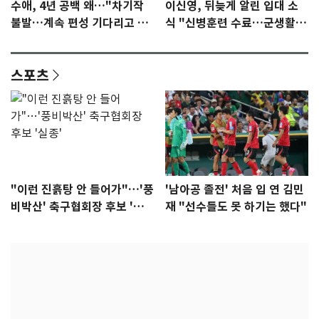
수애, 4년 공백 왜…"차기작
이신영, 뒤늦게 알린 입대 소
불발…계속 편성 기다리고 있
식 "신병훈련 수료…군생활
다"
집중"
스포츠
"이런 진흙탕 안 들어가"…'풍
'남아공 졸전' 처음 입 연 김민
비박산' 축구협회장 후보 '실
재 "선수들도 못 하기는 했다"
종'