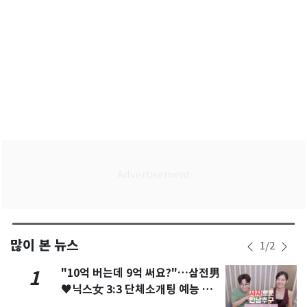
많이 본 뉴스
1
/
2
"10억 버는데 9억 써요?"…삼전男
1
♥닉스女 3:3 단체소개팅 예능 화
제