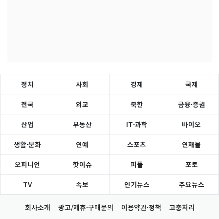
정치
사회
경제
국제
전국
외교
북한
금융·증권
산업
부동산
IT·과학
바이오
생활·문화
연예
스포츠
연재물
오피니언
핫이슈
피플
포토
TV
속보
인기뉴스
주요뉴스
회사소개
광고/제휴·구매문의
이용약관·정책
고충처리