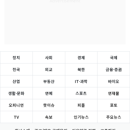
정치
사회
경제
국제
전국
외교
북한
금융·증권
산업
부동산
IT·과학
바이오
생활·문화
연예
스포츠
연재물
오피니언
핫이슈
피플
포토
TV
속보
인기뉴스
주요뉴스