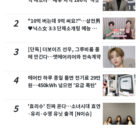
억 내놨다…세후 차익 280억 '잭팟'
"10억 버는데 9억 써요?"…삼전男
2
♥닉스女 3:3 단체소개팅 예능 화
제
[단독] 더보이즈 선우, 그루비룸 품
3
에 안긴다…앳에어리어와 전속계약
에어컨 하루 종일 틀면 전기료 29만
4
원…450kWh 넘으면 '요금 폭탄'
'효리수' 진짜 온다…소녀시대 효연
5
·유리·수영 유닛 출격 [N이슈]