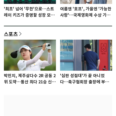
'최초' 넘어 '무한'으로…스트
여름엔 '호프', 가을엔 '가능한
레이 키즈가 증명할 성장 모멘
사랑'…국제영화제 수상 기대
텀 [N이슈]
감 [N이슈]
스포츠
박민지, 제주삼다수 2R 공동 2
'심판 성접대'가 끝 아니었
위 도약…통산 최다 21승 신기
다…축구협회장 출장에 부인
록 도전
3회 동반 '펑펑'