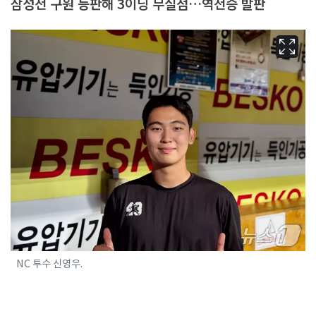
삼성전 구원 등판해 3이닝 무실점…역전승 발판
NC 투수 신영우.