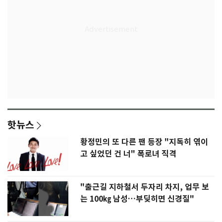
핫뉴스
황정민의 또 다른 팬 등장 "지독히 엮이
고 싶었던 건 너" 폭로녀 직격
"출근길 지하철서 두자리 차지, 업무 보
는 100㎏ 남성…부딪히면 신경질"