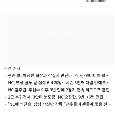
관련 기사
젠슨 황, 박정원 회장과 잠실서 만난다…두산-엔비디아 협력
주목
NC, 연장 혈투 끝 삼성 6-4 제압…시즌 8번째 대결 만에 첫
승리
NC 김주원, 추신수 이후 3년 만에 2경기 연속 리드오프 홈런
1군 복귀전서 '3안타 눈도장' NC 오장한, 9번→6번 전진 배
치
'NC에 역전승' 삼성 박진만 감독 "선수들이 팬들께 좋은 선물
했다"