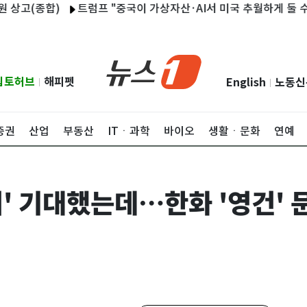
합)
트럼프 "중국이 가상자산·AI서 미국 추월하게 둘 수 없어"
립토허브
해피펫
English
노동신
|
|
증권
산업
부동산
ITㆍ과학
바이오
생활ㆍ문화
연예
러' 기대했는데…한화 '영건'