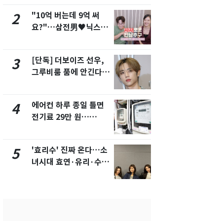
"10억 버는데 9억 써
"캐리비안 
2
7
요?"…삼전男♥닉스女
의실에 남자
3:3 단체소개팅 예능 화
요"…경찰 
제
[단독] 더보이즈 선우,
[단독]중수
3
8
그루비룸 품에 안긴다…
수사관 경력
앳에어리어와 전속계약
진…법무사·
택' 유지
에어컨 하루 종일 틀면
전남광주 화
4
9
전기료 29만 원…
교통사고로 
450kWh 넘으면 '요금
지…6명 부
폭탄'
'효리수' 진짜 온다…소
축구협회, 
5
10
녀시대 효연·유리·수영
들 10여명 대
유닛 출격 [N이슈]
대' 의혹…
픽 예선 등