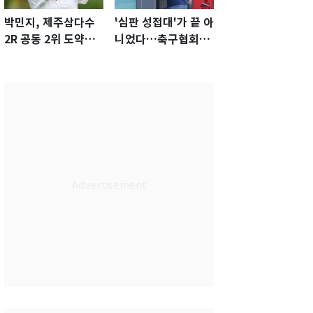
박민지, 제주삼다수
'심판 성접대'가 끝 아
2R 공동 2위 도약…
니었다…축구협회장
통산 최다 21승 신기
출장에 부인 3회 동반
록 도전
'펑펑'