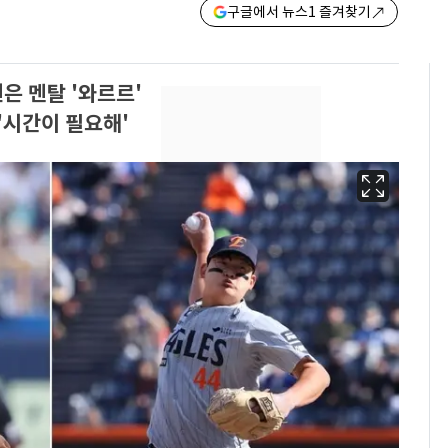
구글에서 뉴스1 즐겨찾기
은 멘탈 '와르르'
'시간이 필요해'
13호 태풍 '돌핀' 日오
6
키나와·가고시마현 접
근…26만명 대피령