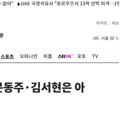
UAE 국영석유사 "호르무즈서 15척 선박 피격…1명 사망·20명 부
커넥트
제보
|
제주
28
℃
문
서울
30
℃
부산
27
℃
스포츠
오피니언
피플
포토
TV
대구
28
℃
인천
29
℃
 문동주·김서현은 아
광주
29
℃
대전
27
℃
울산
27
℃
강릉
25
℃
제주
28
℃