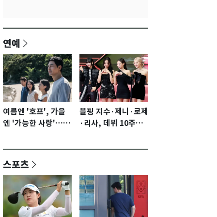
연예
여름엔 '호프', 가을
블핑 지수·제니·로제
엔 '가능한 사랑'…국
·리사, 데뷔 10주년
제영화제 수상 기대
이벤트 '완전체' 참석
감 [N이슈]
확정…기대감 UP
스포츠