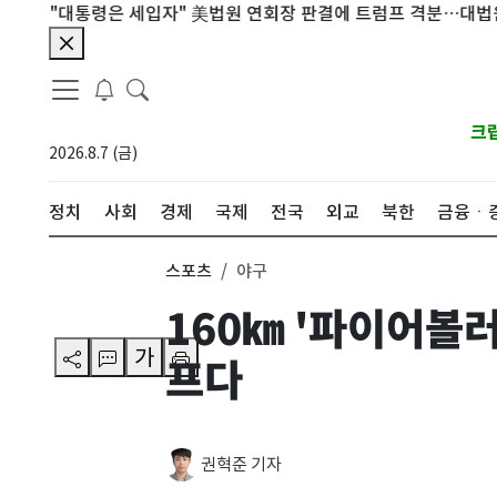
대통령은 세입자" 美법원 연회장 판결에 트럼프 격분…대법원 상고(종
크
2026.8.7 (금)
정치
사회
경제
국제
전국
외교
북한
금융ㆍ
스포츠
야구
160㎞ '파이어볼
가
프다
권혁준 기자