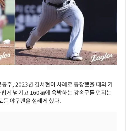
"캐리비안 베이 여자 탈
7
의실에 남자가 있어
요"…경찰 수사
[단독]중수청 가는 검찰
8
수사관 경력 합산 추
진…법무사·집행관 '혜
택' 유지
전남광주 화정역 인근서
9
교통사고로 40대 심정
지…6명 부상
 문동주, 2023년 김서현이 차례로 등장했을 때의 기
축구협회, 외국인 심판
10
가볍게 넘기고 160㎞에 육박하는 강속구를 던지는
들 10여명 대상 '성 접
모든 야구팬을 설레게 했다.
대' 의혹…월드컵·올림
픽 예선 등