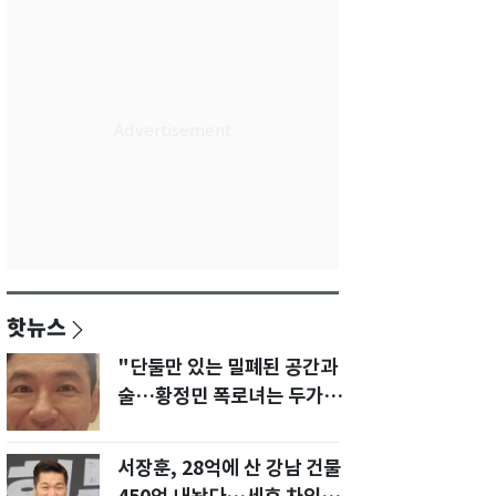
핫뉴스
"단둘만 있는 밀폐된 공간과
술…황정민 폭로녀는 두가지
에 집착했다"
서장훈, 28억에 산 강남 건물