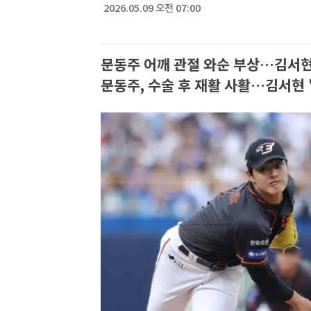
2026.05.09 오전 07:00
문동주 어깨 관절 와순 부상…김서현
문동주, 수술 후 재활 사활…김서현 