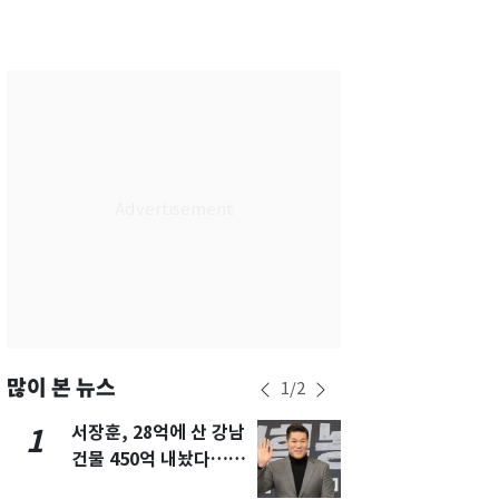
서울
30
℃
부산
27
℃
대구
28
℃
인천
29
℃
광주
29
℃
대전
27
℃
울산
27
℃
강릉
25
℃
제주
28
℃
많이 본 뉴스
1
/
2
서장훈, 28억에 산 강남
13호 태풍 '
1
6
건물 450억 내놨다…세
키나와·가고
후 차익 280억 '잭팟'
근…26만명