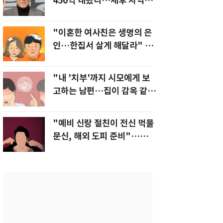
450억 내놨다…세후 차익
280억 '잭팟'
"이혼한 여사친은 생명의 은
인…한집서 살게 해달라" 남
편 요구에 '절망'
"내 '치부'까지 시모에게 보
고하는 남편…집이 감옥 같
다" 아내 고통
"예비 신랑 절친이 전신 먹물
문신, 해외 도피 준비"…예비
신부 '혼란'