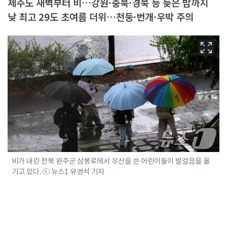
제주도 새벽부터 비…강원·충북·경북 등 늦은 밤까지
낮 최고 29도 초여름 더위…천둥·번개·우박 주의
비가 내린 전북 완주군 삼봉로에서 우산을 쓴 어린이들이 발걸음을 옮
기고 있다. ⓒ 뉴스1 유경석 기자