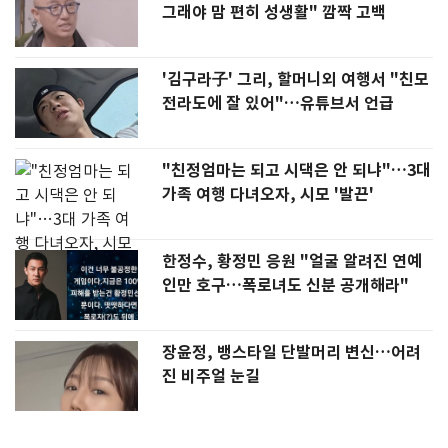
그래야 맘 편히 성생활" 깜짝 고백
'김구라子' 그리, 할머니외 여행서 "친모
전라도에 잘 있어"…유튜브서 언급
"친정엄마는 되고 시댁은 안 되냐"…3대
가족 여행 다녀오자, 시모 '발끈'
한정수, 황정민 응원 "얼굴 알려진 연예
인만 호구…폭로녀도 신분 공개해라"
장윤정, 뱅스타일 단발머리 변신…어려
진 비주얼 눈길