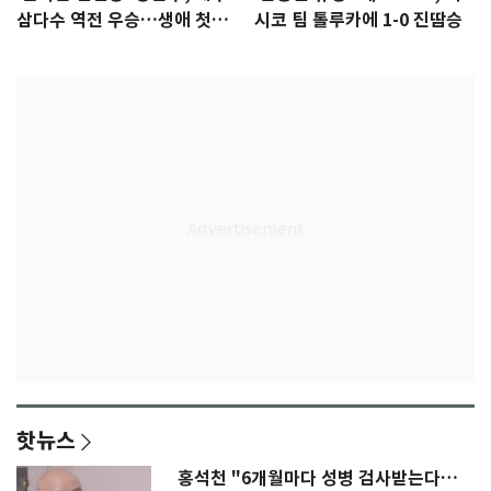
삼다수 역전 우승…생애 첫승
시코 팀 톨루카에 1-0 진땀승
감격
핫뉴스
홍석천 "6개월마다 성병 검사받는다…