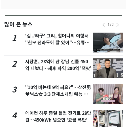
많이 본 뉴스
1
/
2
'김구라子' 그리, 할머니외 여행서
1
"친모 전라도에 잘 있어"…유튜브
서 언급
서장훈, 28억에 산 강남 건물 450
2
억 내놨다…세후 차익 280억 '잭팟'
"10억 버는데 9억 써요?"…삼전男
3
♥닉스女 3:3 단체소개팅 예능 화
제
에어컨 하루 종일 틀면 전기료 29만
4
원…450kWh 넘으면 '요금 폭탄'