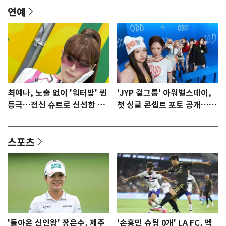
연예
최예나, 노출 없이 '워터밤' 퀸
'JYP 걸그룹' 아워벌스데이,
등극…전신 슈트로 신선한 충
첫 싱글 콘셉트 포토 공개…청
격 [N샷]
량·키치
스포츠
'돌아온 신인왕' 장은수, 제주
'손흥민 슈팅 0개' LA FC, 멕