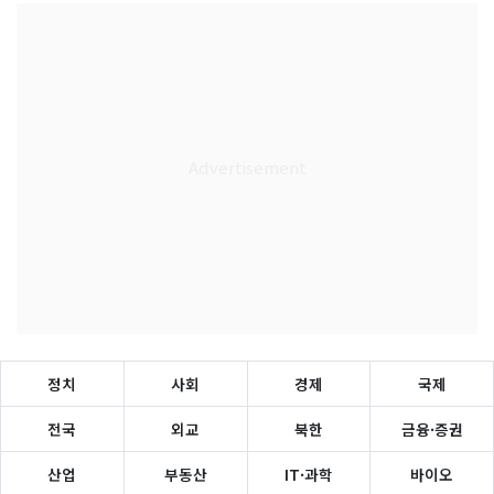
정치
사회
경제
국제
전국
외교
북한
금융·증권
산업
부동산
IT·과학
바이오