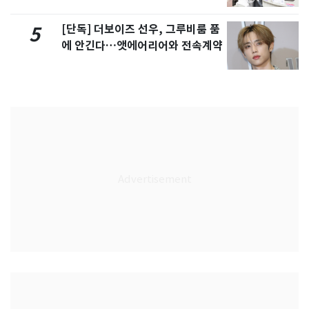
[단독] 더보이즈 선우, 그루비룸 품
5
에 안긴다…앳에어리어와 전속계약