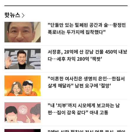
핫뉴스
"단둘만 있는 밀폐된 공간과 술…황정민
폭로녀는 두가지에 집착했다"
서장훈, 28억에 산 강남 건물 450억 내놨
다…세후 차익 280억 '잭팟'
"이혼한 여사친은 생명의 은인…한집서
살게 해달라" 남편 요구에 '절망'
"내 '치부'까지 시모에게 보고하는 남
편…집이 감옥 같다" 아내 고통