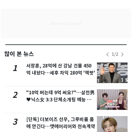
많이 본 뉴스
1
/
2
서장훈, 28억에 산 강남 건물 450
1
억 내놨다…세후 차익 280억 '잭팟'
"10억 버는데 9억 써요?"…삼전男
2
♥닉스女 3:3 단체소개팅 예능 화
제
[단독] 더보이즈 선우, 그루비룸 품
3
에 안긴다…앳에어리어와 전속계약