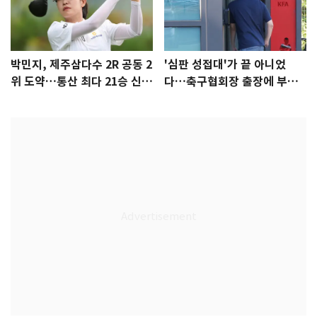
박민지, 제주삼다수 2R 공동 2
'심판 성접대'가 끝 아니었
위 도약…통산 최다 21승 신기
다…축구협회장 출장에 부인
록 도전
3회 동반 '펑펑'