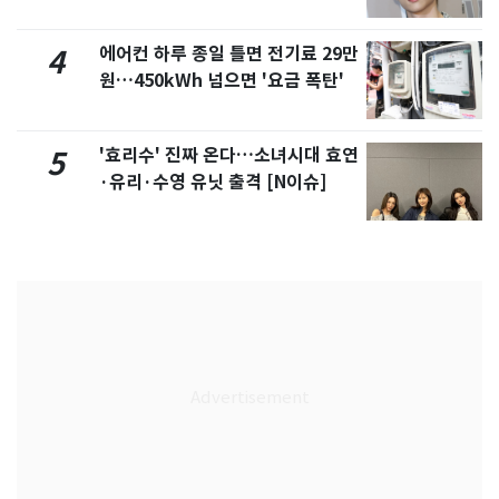
에어컨 하루 종일 틀면 전기료 29만
4
원…450kWh 넘으면 '요금 폭탄'
'효리수' 진짜 온다…소녀시대 효연
5
·유리·수영 유닛 출격 [N이슈]