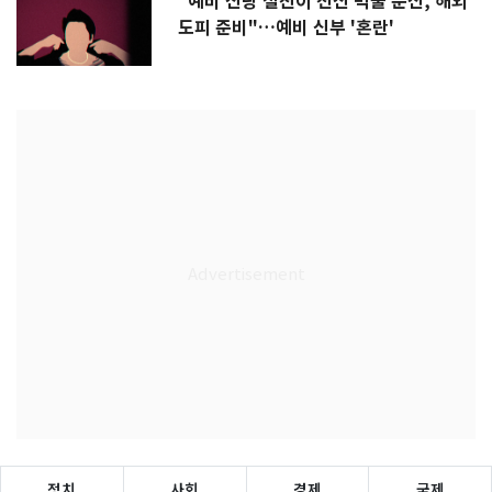
"예비 신랑 절친이 전신 먹물 문신, 해외
도피 준비"…예비 신부 '혼란'
정치
사회
경제
국제