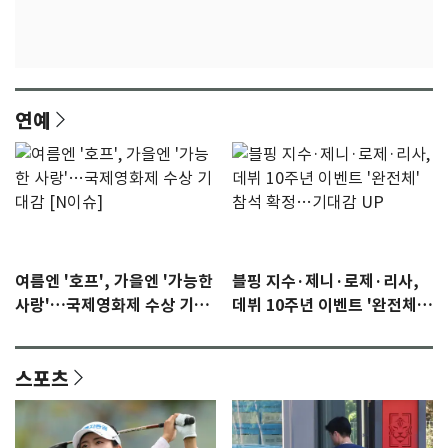
연예
여름엔 '호프', 가을엔 '가능한
블핑 지수·제니·로제·리사,
사랑'…국제영화제 수상 기대
데뷔 10주년 이벤트 '완전체'
감 [N이슈]
참석 확정…기대감 UP
스포츠