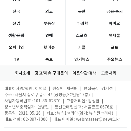
전국
외교
북한
금융·증권
산업
부동산
IT·과학
바이오
생활·문화
연예
스포츠
연재물
오피니언
핫이슈
피플
포토
TV
속보
인기뉴스
주요뉴스
회사소개
광고/제휴·구매문의
이용약관·정책
고충처리
대표이사/발행인 : 이영섭
|
편집인 : 채원배
|
편집국장 : 김기성
|
주소 : 서울시 종로구 종로 47 (공평동,SC빌딩17층)
|
사업자등록번호 : 101-86-62870
|
고충처리인 : 김성환
|
청소년보호책임자 : 안병길
|
통신판매업신고 : 서울종로 0676호
|
등록일 : 2011. 05. 26
|
제호 : 뉴스1코리아(읽기: 뉴스원코리아)
|
대표 전화 : 02-397-7000
|
대표 이메일 :
webmaster@news1.kr