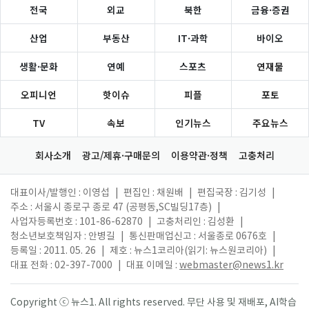
전국
외교
북한
금융·증권
산업
부동산
IT·과학
바이오
생활·문화
연예
스포츠
연재물
오피니언
핫이슈
피플
포토
TV
속보
인기뉴스
주요뉴스
회사소개
광고/제휴·구매문의
이용약관·정책
고충처리
대표이사/발행인 : 이영섭
|
편집인 : 채원배
|
편집국장 : 김기성
|
주소 : 서울시 종로구 종로 47 (공평동,SC빌딩17층)
|
사업자등록번호 : 101-86-62870
|
고충처리인 : 김성환
|
청소년보호책임자 : 안병길
|
통신판매업신고 : 서울종로 0676호
|
등록일 : 2011. 05. 26
|
제호 : 뉴스1코리아(읽기: 뉴스원코리아)
|
대표 전화 : 02-397-7000
|
대표 이메일 :
webmaster@news1.kr
Copyright ⓒ 뉴스1. All rights reserved. 무단 사용 및 재배포, AI학습