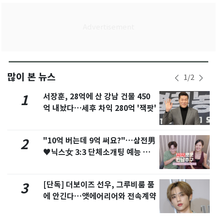
많이 본 뉴스
1
/
2
서장훈, 28억에 산 강남 건물 450
1
억 내놨다…세후 차익 280억 '잭팟'
"10억 버는데 9억 써요?"…삼전男
2
♥닉스女 3:3 단체소개팅 예능 화
제
[단독] 더보이즈 선우, 그루비룸 품
3
에 안긴다…앳에어리어와 전속계약