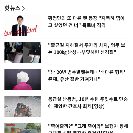
핫뉴스
황정민의 또 다른 팬 등장 "지독히 엮이
고 싶었던 건 너" 폭로녀 직격
"출근길 지하철서 두자리 차지, 업무 보
는 100㎏ 남성…부딪히면 신경질"
"난 20년 병수발했는데…'배다른 형제'
존재, 유산 절반 가져가나"
응급실 난동범, 10년 수련 주짓수로 단숨
에 제압한 간호사 화제[영상]
"죽여줄까?" "그래 죽여라" 보행자 향해