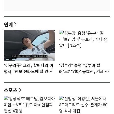
연예
'김구라子' 그리, 할머니외 여
'김부장' 흥행 '유부녀 킬
행서 "친모 전라도에 잘 있
러'로? '엄마' 공효진, 기세 잡
어"…유튜브서 언급
았다 [N초점]
스포츠