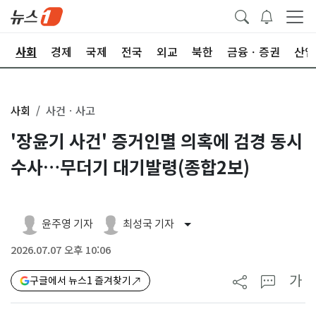
치
사회
경제
국제
전국
외교
북한
금융ㆍ증권
산업
사회
사건ㆍ사고
'장윤기 사건' 증거인멸 의혹에 검경 동시
수사…무더기 대기발령(종합2보)
윤주영 기자
최성국 기자
2026.07.07 오후 10:06
가
구글에서 뉴스1 즐겨찾기