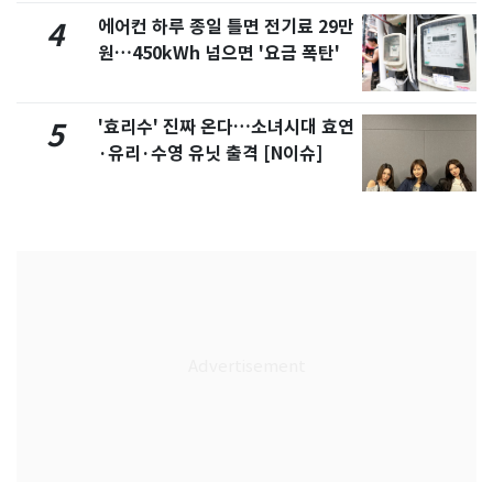
에어컨 하루 종일 틀면 전기료 29만
4
원…450kWh 넘으면 '요금 폭탄'
'효리수' 진짜 온다…소녀시대 효연
5
·유리·수영 유닛 출격 [N이슈]