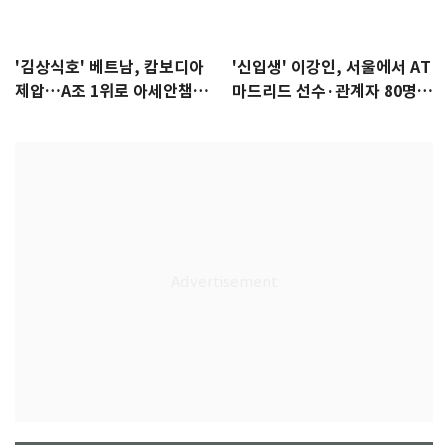
'김상식호' 베트남, 캄보디아
'신입생' 이강인, 서울에서 AT
제압…A조 1위로 아세안챔피
마드리드 선수·관계자 80명
언십 4강행
식사 대접