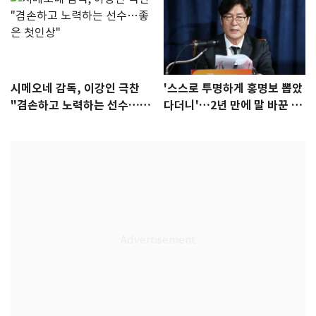
시메오네 감독, 이강인 극찬
'스스로 투명하게 홍명보 뽑았
"겸손하고 노력하는 선수…좋
다더니'…2년 만에 말 바꾼 이
은 첫인상"
임생