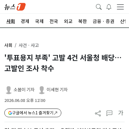
치
사회
경제
국제
전국
외교
북한
금융ㆍ증권
산업
사회
사건ㆍ사고
'투표용지 부족' 고발 4건 서울청 배당…
고발인 조사 착수
소봄이 기자
이세현 기자
2026.06.08 오후 12:00
가
구글에서 뉴스1 즐겨찾기