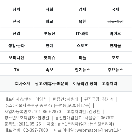
정치
사회
경제
국제
전국
외교
북한
금융·증권
산업
부동산
IT·과학
바이오
생활·문화
연예
스포츠
연재물
오피니언
핫이슈
피플
포토
TV
속보
인기뉴스
주요뉴스
회사소개
광고/제휴·구매문의
이용약관·정책
고충처리
대표이사/발행인 : 이영섭
|
편집인 : 채원배
|
편집국장 : 김기성
|
주소 : 서울시 종로구 종로 47 (공평동,SC빌딩17층)
|
사업자등록번호 : 101-86-62870
|
고충처리인 : 김성환
|
청소년보호책임자 : 안병길
|
통신판매업신고 : 서울종로 0676호
|
등록일 : 2011. 05. 26
|
제호 : 뉴스1코리아(읽기: 뉴스원코리아)
|
대표 전화 : 02-397-7000
|
대표 이메일 :
webmaster@news1.kr