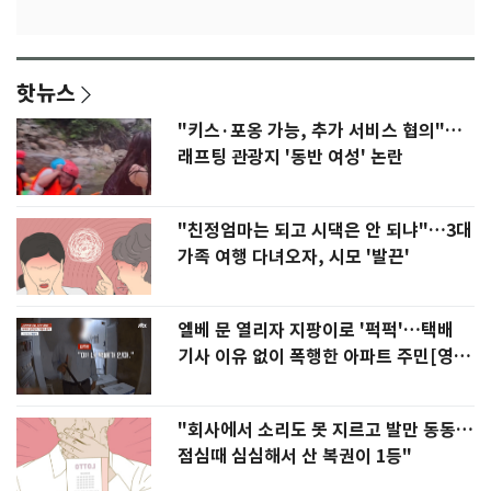
핫뉴스
"키스·포옹 가능, 추가 서비스 협의"…
래프팅 관광지 '동반 여성' 논란
"친정엄마는 되고 시댁은 안 되냐"…3대
가족 여행 다녀오자, 시모 '발끈'
엘베 문 열리자 지팡이로 '퍽퍽'…택배
기사 이유 없이 폭행한 아파트 주민[영
상]
"회사에서 소리도 못 지르고 발만 동동…
점심때 심심해서 산 복권이 1등"