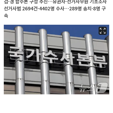
검·경 합수본 구성 추진…유권자·선거사무원 기초조사
선거사범 2694건·4402명 수사…289명 송치·8명 구
속