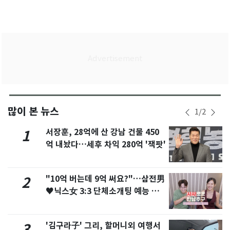
많이 본 뉴스
1
/
2
서장훈, 28억에 산 강남 건물 450
1
억 내놨다…세후 차익 280억 '잭팟'
"10억 버는데 9억 써요?"…삼전男
2
♥닉스女 3:3 단체소개팅 예능 화
제
'김구라子' 그리, 할머니외 여행서
3