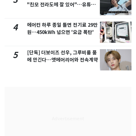
"친모 전라도에 잘 있어"…유튜브
서 언급
에어컨 하루 종일 틀면 전기료 29만
4
원…450kWh 넘으면 '요금 폭탄'
[단독] 더보이즈 선우, 그루비룸 품
5
에 안긴다…앳에어리어와 전속계약