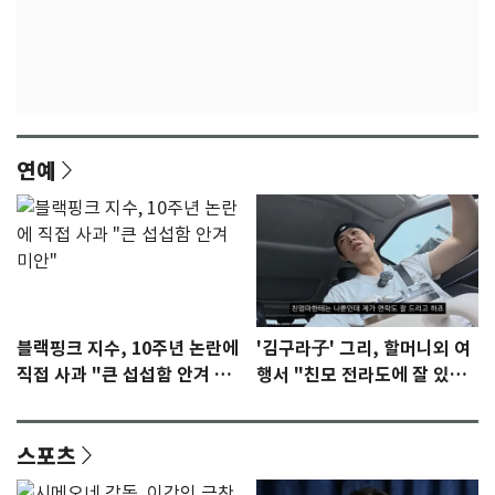
연예
블랙핑크 지수, 10주년 논란에
'김구라子' 그리, 할머니외 여
직접 사과 "큰 섭섭함 안겨 미
행서 "친모 전라도에 잘 있
안"
어"…유튜브서 언급
스포츠