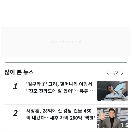
많이 본 뉴스
1
/
2
'김구라子' 그리, 할머니외 여행서
1
"친모 전라도에 잘 있어"…유튜브
서 언급
서장훈, 28억에 산 강남 건물 450
2
억 내놨다…세후 차익 280억 '잭팟'