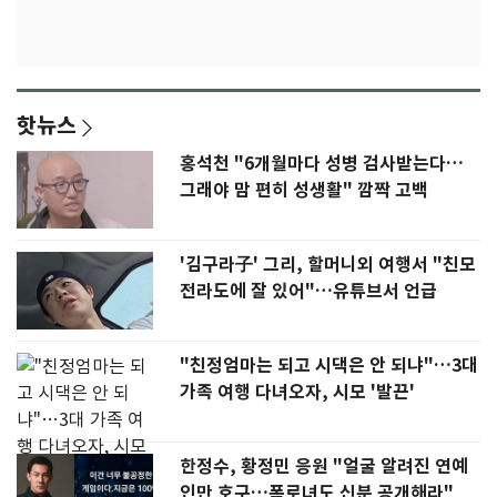
핫뉴스
홍석천 "6개월마다 성병 검사받는다…
그래야 맘 편히 성생활" 깜짝 고백
'김구라子' 그리, 할머니외 여행서 "친모
전라도에 잘 있어"…유튜브서 언급
"친정엄마는 되고 시댁은 안 되냐"…3대
가족 여행 다녀오자, 시모 '발끈'
한정수, 황정민 응원 "얼굴 알려진 연예
인만 호구…폭로녀도 신분 공개해라"