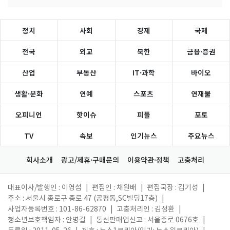
정치
사회
경제
국제
전국
외교
북한
금융·증권
산업
부동산
IT·과학
바이오
생활·문화
연예
스포츠
연재물
오피니언
핫이슈
피플
포토
TV
속보
인기뉴스
주요뉴스
회사소개
광고/제휴·구매문의
이용약관·정책
고충처리
대표이사/발행인 : 이영섭
|
편집인 : 채원배
|
편집국장 : 김기성
|
주소 : 서울시 종로구 종로 47 (공평동,SC빌딩17층)
|
사업자등록번호 : 101-86-62870
|
고충처리인 : 김성환
|
청소년보호책임자 : 안병길
|
통신판매업신고 : 서울종로 0676호
|