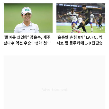
'돌아온 신인왕' 장은수, 제주
'손흥민 슈팅 0개' LA FC, 멕
삼다수 역전 우승…생애 첫승
시코 팀 톨루카에 1-0 진땀승
감격