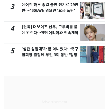
에어컨 하루 종일 틀면 전기료 29만
3
원…450kWh 넘으면 '요금 폭탄'
[단독] 더보이즈 선우, 그루비룸 품
4
에 안긴다…앳에어리어와 전속계약
'심판 성접대'가 끝 아니었다…축구
5
협회장 출장에 부인 3회 동반 '펑펑'