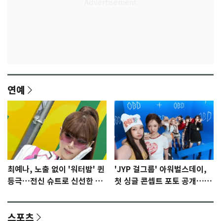
연예
최예나, 노출 없이 '워터밤' 퀸
'JYP 걸그룹' 아워벌스데이,
등극…전신 슈트로 신선한 충
첫 싱글 콘셉트 포토 공개…청
격 [N샷]
량·키치
스포츠