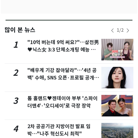
많이 본 뉴스
1
/
2
"10억 버는데 9억 써요?"…삼전男
1
♥닉스女 3:3 단체소개팅 예능 화
제
"배우계 기강 잡아달라"…'4년 공
2
백' 수애, SNS 오픈·프로필 공개
화제
톰 홀랜드♥젠데이아 부부 '스파이
3
더맨4'·'오디세이'로 극장 장악
2차 공공기관 지방이전 발표 임
4
박…"나주 혁신도시 최적"