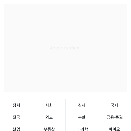
정치
사회
경제
국제
전국
외교
북한
금융·증권
산업
부동산
IT·과학
바이오