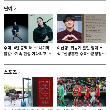
연예
수애, 4년 공백 왜…"차기작
이신영, 뒤늦게 알린 입대 소
불발…계속 편성 기다리고 있
식 "신병훈련 수료…군생활
다"
집중"
스포츠