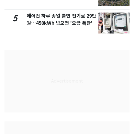
에어컨 하루 종일 틀면 전기료 29만
5
원…450kWh 넘으면 '요금 폭탄'