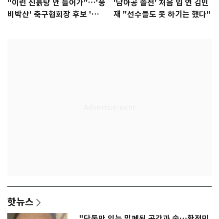
"이런 진흙탕 안 들어가"…'풍
'남아공 졸전' 처음 입 연 김민
비박산' 축구협회장 후보 '실
재 "선수들도 못 하기는 했다"
종'
핫뉴스
"단둘만 있는 밀폐된 공간과 술…황정민