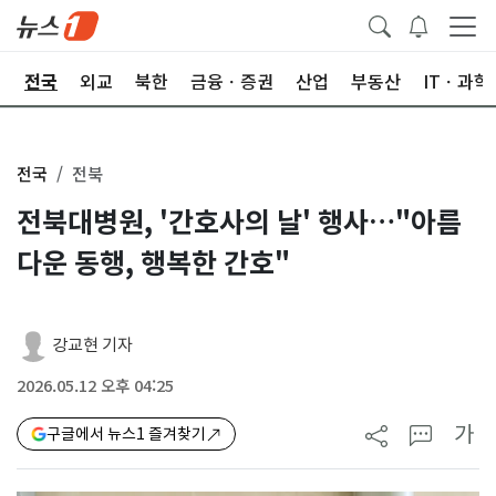
제
전국
외교
북한
금융ㆍ증권
산업
부동산
ITㆍ과학
전국
전북
전북대병원, '간호사의 날' 행사…"아름
다운 동행, 행복한 간호"
강교현 기자
2026.05.12 오후 04:25
가
구글에서 뉴스1 즐겨찾기