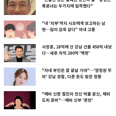
폭로녀는 두가지에 집착했다"
"내 '치부'까지 시모에게 보고하는 남
편…집이 감옥 같다" 아내 고통
서장훈, 28억에 산 강남 건물 450억 내놨
다…세후 차익 280억 '잭팟'
"자네 부인은 잘 끝날 거야"…'양정원 무
마' 강남 경찰, 다른 돈도 받은 정황
"예비 신랑 절친이 전신 먹물 문신, 해외
도피 준비"…예비 신부 '혼란'