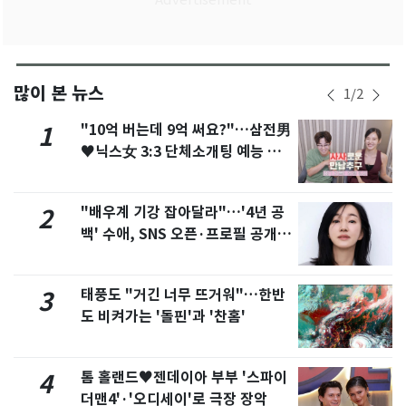
많이 본 뉴스
1
/
2
"10억 버는데 9억 써요?"…삼전男
1
♥닉스女 3:3 단체소개팅 예능 화
제
"배우계 기강 잡아달라"…'4년 공
2
백' 수애, SNS 오픈·프로필 공개
화제
태풍도 "거긴 너무 뜨거워"…한반
3
도 비켜가는 '돌핀'과 '찬홈'
톰 홀랜드♥젠데이아 부부 '스파이
4
더맨4'·'오디세이'로 극장 장악