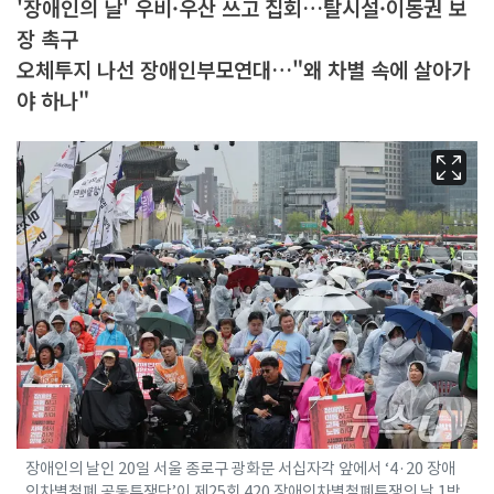
'장애인의 날' 우비·우산 쓰고 집회…탈시설·이동권 보
장 촉구
오체투지 나선 장애인부모연대…"왜 차별 속에 살아가
야 하나"
장애인의 날인 20일 서울 종로구 광화문 서십자각 앞에서 ‘4·20 장애
인차별철폐 공동투쟁단’이 제25회 420 장애인차별철폐투쟁의 날 1박