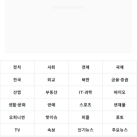
정치
사회
경제
국제
전국
외교
북한
금융·증권
산업
부동산
IT·과학
바이오
생활·문화
연예
스포츠
연재물
오피니언
핫이슈
피플
포토
TV
속보
인기뉴스
주요뉴스