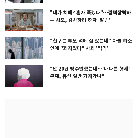
"내가 치매? 혼자 죽겠다"…깜빡깜빡하
는 시모, 검사하라 하자 '발끈'
"친구는 부모 덕에 집 샀는데" 아들 하소
연에 "죄지었다" 사죄 '먹먹'
"난 20년 병수발했는데…'배다른 형제'
존재, 유산 절반 가져가나"