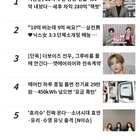
1
억 내놨다…세후 차익 280억 '잭팟'
"10억 버는데 9억 써요?"…삼전男
2
♥닉스女 3:3 단체소개팅 예능 화
제
[단독] 더보이즈 선우, 그루비룸 품
3
에 안긴다…앳에어리어와 전속계약
에어컨 하루 종일 틀면 전기료 29만
4
원…450kWh 넘으면 '요금 폭탄'
'효리수' 진짜 온다…소녀시대 효연
5
·유리·수영 유닛 출격 [N이슈]