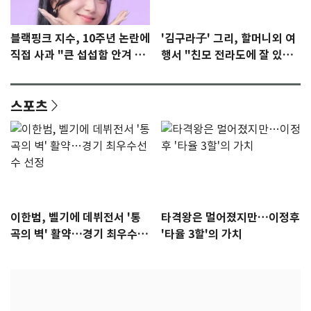
블랙핑크 지수, 10주년 논란에
'김구라子' 그리, 할머니외 여
직접 사과 "큰 섭섭함 안겨 미
행서 "친모 전라도에 잘 있
안"
어"…유튜브서 언급
스포츠
이한범, 벨기에 데뷔전서 '통
타격왕은 멀어졌지만…이정후
곡의 벽' 활약…경기 최우수선
'타율 3할'의 가치
수 선정