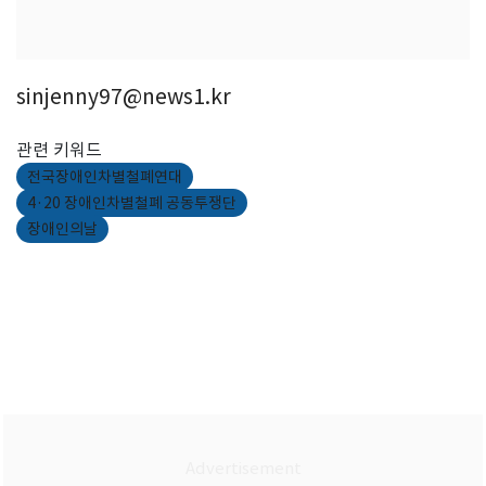
sinjenny97@news1.kr
관련 키워드
전국장애인차별철폐연대
4·20 장애인차별철폐 공동투쟁단
장애인의날