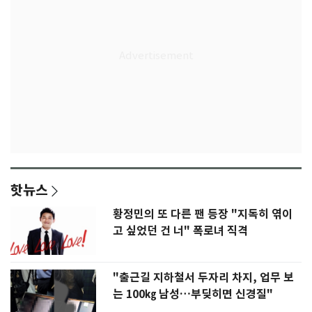
핫뉴스
황정민의 또 다른 팬 등장 "지독히 엮이
고 싶었던 건 너" 폭로녀 직격
"출근길 지하철서 두자리 차지, 업무 보
는 100㎏ 남성…부딪히면 신경질"