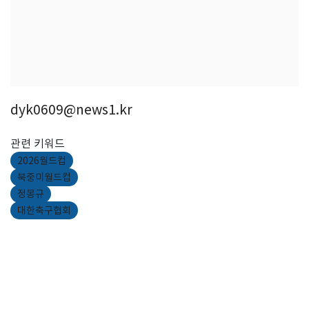
dyk0609@news1.kr
관련 키워드
2026월드컵
북중미월드컵
정몽규
대한축구협회