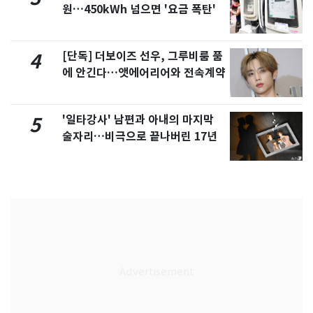
원…450kWh 넘으면 '요금 폭탄'
[단독] 더보이즈 선우, 그루비룸 품
4
에 안긴다…앳에어리어와 전속계약
'일타강사' 남편과 아내의 마지막
5
술자리…비극으로 끝나버린 17년