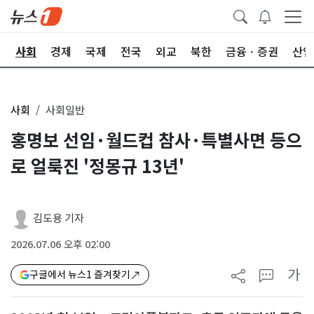
치
사회
경제
국제
전국
외교
북한
금융ㆍ증권
산업
사회
사회일반
홍명보 선임·월드컵 참사·특별사면 등으
로 얼룩진 '정몽규 13년'
김도용 기자
2026.07.06 오후 02:00
가
구글에서 뉴스1 즐겨찾기