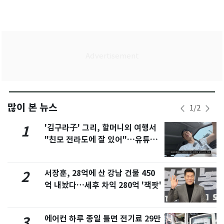
많이 본 뉴스
1
/
2
'김구라子' 그리, 할머니외 여행서
1
"친모 전라도에 잘 있어"…유튜브
서 언급
서장훈, 28억에 산 강남 건물 450
2
억 내놨다…세후 차익 280억 '잭팟'
에어컨 하루 종일 틀면 전기료 29만
3