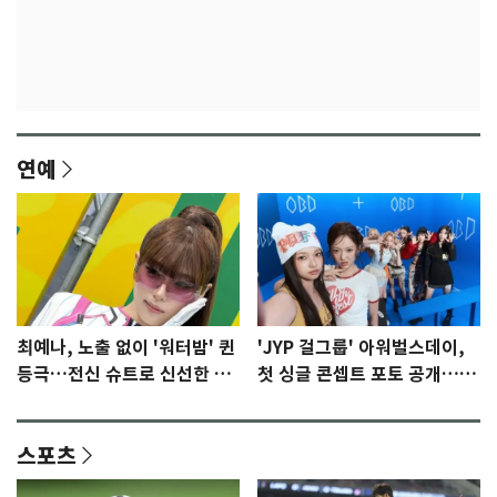
연예
최예나, 노출 없이 '워터밤' 퀸
'JYP 걸그룹' 아워벌스데이,
등극…전신 슈트로 신선한 충
첫 싱글 콘셉트 포토 공개…청
격 [N샷]
량·키치
스포츠