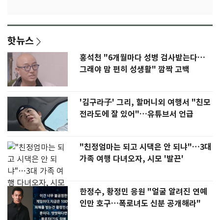
핫뉴스
홍석천 "6개월마다 성병 검사받는다…
그래야 맘 편히 성생활" 깜짝 고백
'김구라子' 그리, 할머니외 여행서 "친모
전라도에 잘 있어"…유튜브서 언급
"친정엄마는 되고 시댁은 안 되냐"…3대
가족 여행 다녀오자, 시모 '발끈'
한정수, 황정민 응원 "얼굴 알려진 연예
인만 호구…폭로녀도 신분 공개해라"