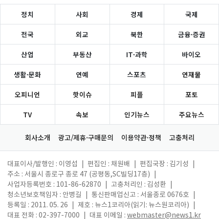
정치
사회
경제
국제
전국
외교
북한
금융·증권
산업
부동산
IT·과학
바이오
생활·문화
연예
스포츠
연재물
오피니언
핫이슈
피플
포토
TV
속보
인기뉴스
주요뉴스
회사소개
광고/제휴·구매문의
이용약관·정책
고충처리
대표이사/발행인 : 이영섭
|
편집인 : 채원배
|
편집국장 : 김기성
|
주소 : 서울시 종로구 종로 47 (공평동,SC빌딩17층)
|
사업자등록번호 : 101-86-62870
|
고충처리인 : 김성환
|
청소년보호책임자 : 안병길
|
통신판매업신고 : 서울종로 0676호
|
등록일 : 2011. 05. 26
|
제호 : 뉴스1코리아(읽기: 뉴스원코리아)
|
대표 전화 : 02-397-7000
|
대표 이메일 :
webmaster@news1.kr