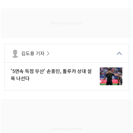
김도용 기자
'5연속 득점 무산' 손흥민, 톨루카 상대 설
욕 나선다