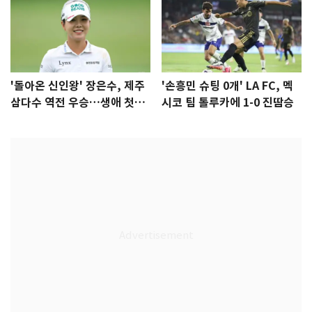
'돌아온 신인왕' 장은수, 제주
'손흥민 슈팅 0개' LA FC, 멕
삼다수 역전 우승…생애 첫승
시코 팀 톨루카에 1-0 진땀승
감격