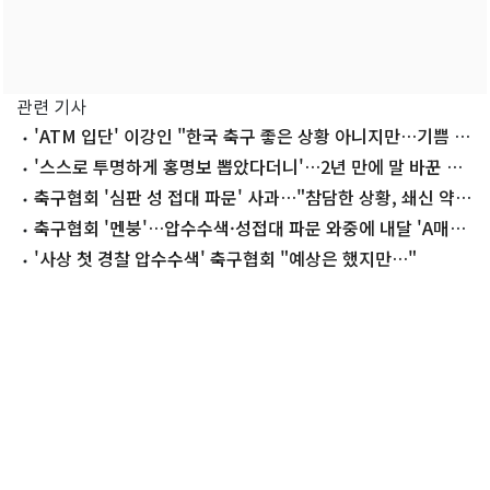
관련 기사
'ATM 입단' 이강인 "한국 축구 좋은 상황 아니지만…기쁨 드
리겠다"
'스스로 투명하게 홍명보 뽑았다더니'…2년 만에 말 바꾼 이
임생
축구협회 '심판 성 접대 파문' 사과…"참담한 상황, 쇄신 약
속"
축구협회 '멘붕'…압수수색·성접대 파문 와중에 내달 'A매치
4연전'
'사상 첫 경찰 압수수색' 축구협회 "예상은 했지만…"