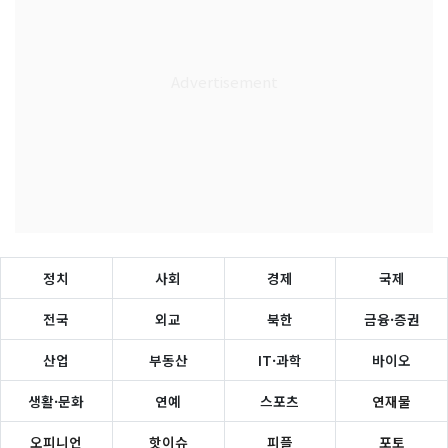
정치
사회
경제
국제
전국
외교
북한
금융·증권
산업
부동산
IT·과학
바이오
생활·문화
연예
스포츠
연재물
오피니언
핫이슈
피플
포토