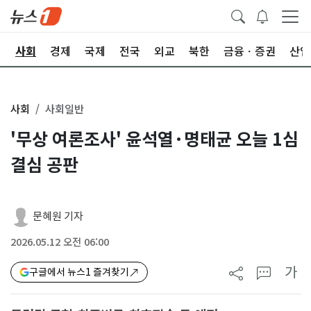
치
사회
경제
국제
전국
외교
북한
금융ㆍ증권
산업
사회
사회일반
'무상 여론조사' 윤석열·명태균 오늘 1심
결심 공판
문혜원 기자
2026.05.12 오전 06:00
가
구글에서 뉴스1 즐겨찾기