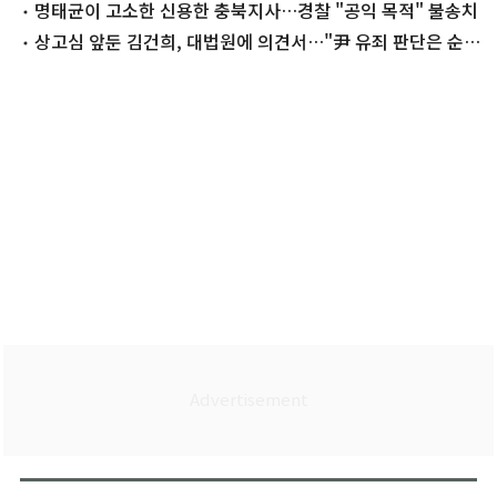
명태균이 고소한 신용한 충북지사…경찰 "공익 목적" 불송치
상고심 앞둔 김건희, 대법원에 의견서…"尹 유죄 판단은 순환
논법"