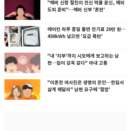
"예비 신랑 절친이 전신 먹물 문신, 해외
도피 준비"…예비 신부 '혼란'
에어컨 하루 종일 틀면 전기료 29만 원…
450kWh 넘으면 '요금 폭탄'
"내 '치부'까지 시모에게 보고하는 남
편…집이 감옥 같다" 아내 고통
"이혼한 여사친은 생명의 은인…한집서
살게 해달라" 남편 요구에 '절망'