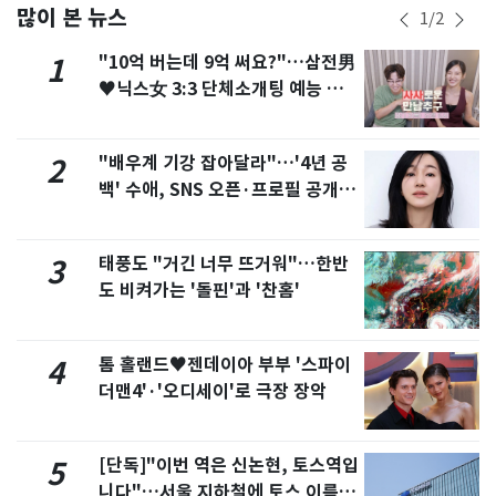
많이 본 뉴스
1
/
2
"10억 버는데 9억 써요?"…삼전男
1
♥닉스女 3:3 단체소개팅 예능 화
제
"배우계 기강 잡아달라"…'4년 공
2
백' 수애, SNS 오픈·프로필 공개
화제
태풍도 "거긴 너무 뜨거워"…한반
3
도 비켜가는 '돌핀'과 '찬홈'
톰 홀랜드♥젠데이아 부부 '스파이
4
더맨4'·'오디세이'로 극장 장악
[단독]"이번 역은 신논현, 토스역입
5
니다"…서울 지하철에 토스 이름