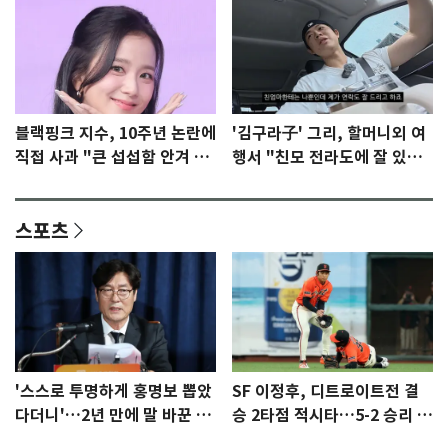
블랙핑크 지수, 10주년 논란에
'김구라子' 그리, 할머니외 여
직접 사과 "큰 섭섭함 안겨 미
행서 "친모 전라도에 잘 있
안"
어"…유튜브서 언급
스포츠
'스스로 투명하게 홍명보 뽑았
SF 이정후, 디트로이트전 결
다더니'…2년 만에 말 바꾼 이
승 2타점 적시타…5-2 승리 견
임생
인