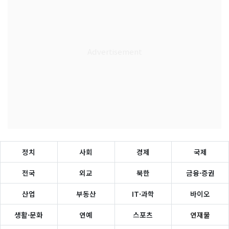
정치
사회
경제
국제
전국
외교
북한
금융·증권
산업
부동산
IT·과학
바이오
생활·문화
연예
스포츠
연재물