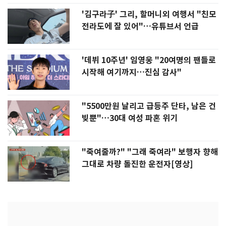
'김구라子' 그리, 할머니외 여행서 "친모
전라도에 잘 있어"…유튜브서 언급
'데뷔 10주년' 임영웅 "20여명의 팬들로
시작해 여기까지…진심 감사"
"5500만원 날리고 급등주 단타, 남은 건
빚뿐"…30대 여성 파혼 위기
"죽여줄까?" "그래 죽여라" 보행자 향해
그대로 차량 돌진한 운전자[영상]