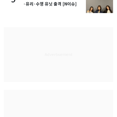
·유리·수영 유닛 출격 [N이슈]