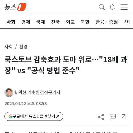
치
사회
경제
국제
전국
외교
북한
금융ㆍ증권
산업
사회
환경
쿡스토브 감축효과 도마 위로…"18배 과
장" vs "공식 방법 준수"
황덕현 기후환경전문기자
2025.04.22 오후 03:53
가
구글에서 뉴스1 즐겨찾기