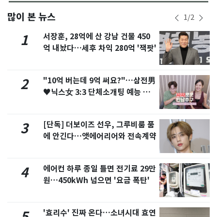
많이 본 뉴스
1
/
2
서장훈, 28억에 산 강남 건물 450
1
억 내놨다…세후 차익 280억 '잭팟'
"10억 버는데 9억 써요?"…삼전男
2
♥닉스女 3:3 단체소개팅 예능 화
제
[단독] 더보이즈 선우, 그루비룸 품
3
에 안긴다…앳에어리어와 전속계약
에어컨 하루 종일 틀면 전기료 29만
4
원…450kWh 넘으면 '요금 폭탄'
'효리수' 진짜 온다…소녀시대 효연
5