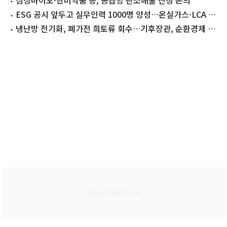
수도"[문답]
삼성바이오·한미약품 등, 공급망 탄소배출 산정 논의
ESG 공시 앞두고 실무인력 1000명 양성…온실가스·LCA 교
육 확대
냉난방 전기화, 폐가전 희토류 회수…기후장관, 순환경제 현
장점검