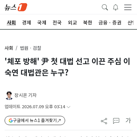
치
사회
경제
국제
전국
외교
북한
금융ㆍ증권
산업
사회
법원ㆍ검찰
'체포 방해' 尹 첫 대법 선고 이끈 주심 이
숙연 대법관은 누구?
장시온 기자
업데이트 2026.07.09 오후 03:14
가
구글에서 뉴스1 즐겨찾기