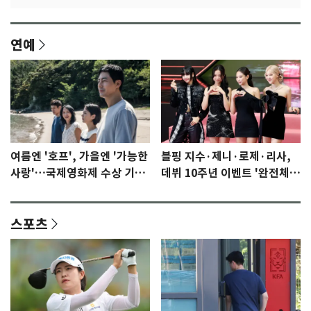
연예
여름엔 '호프', 가을엔 '가능한
블핑 지수·제니·로제·리사,
사랑'…국제영화제 수상 기대
데뷔 10주년 이벤트 '완전체'
감 [N이슈]
참석 확정…기대감 UP
스포츠