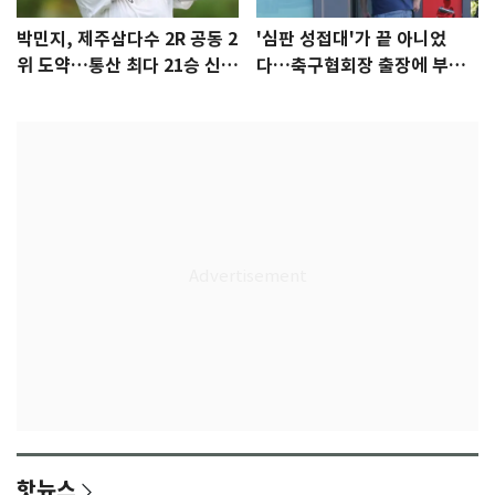
박민지, 제주삼다수 2R 공동 2
'심판 성접대'가 끝 아니었
위 도약…통산 최다 21승 신기
다…축구협회장 출장에 부인
록 도전
3회 동반 '펑펑'
핫뉴스