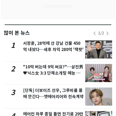
많이 본 뉴스
1
/
2
서장훈, 28억에 산 강남 건물 450
1
억 내놨다…세후 차익 280억 '잭팟'
"10억 버는데 9억 써요?"…삼전男
2
♥닉스女 3:3 단체소개팅 예능 화
제
[단독] 더보이즈 선우, 그루비룸 품
3
에 안긴다…앳에어리어와 전속계약
에어컨 하루 종일 틀면 전기료 29만