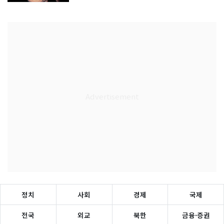
정치
사회
경제
국제
전국
외교
북한
금융·증권