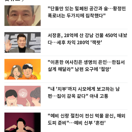
"단둘만 있는 밀폐된 공간과 술…황정민
폭로녀는 두가지에 집착했다"
서장훈, 28억에 산 강남 건물 450억 내놨
다…세후 차익 280억 '잭팟'
"이혼한 여사친은 생명의 은인…한집서
살게 해달라" 남편 요구에 '절망'
"내 '치부'까지 시모에게 보고하는 남
편…집이 감옥 같다" 아내 고통
"예비 신랑 절친이 전신 먹물 문신, 해외
도피 준비"…예비 신부 '혼란'