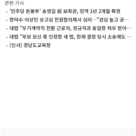
관련 기사
'민주당 돈봉투' 송영길 前 보좌관, 징역 1년 2개월 확정
한덕수·이상민 상고심 전원합의체서 심리…"관심 높고 공범
관계"(종합)
대법 "무기계약직 전환 근로자, 정규직과 동일한 처우 받아
야"
대법 "부모 모신 몫 인정한 새 법, 헌재 결정 당시 소송에도 소
급"
[인사] 경남도교육청