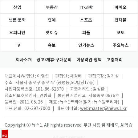
산업
부동산
IT·과학
바이오
생활·문화
연예
스포츠
연재물
오피니언
핫이슈
피플
포토
TV
속보
인기뉴스
주요뉴스
회사소개
광고/제휴·구매문의
이용약관·정책
고충처리
대표이사/발행인 : 이영섭
|
편집인 : 채원배
|
편집국장 : 김기성
|
주소 : 서울시 종로구 종로 47 (공평동,SC빌딩17층)
|
사업자등록번호 : 101-86-62870
|
고충처리인 : 김성환
|
청소년보호책임자 : 안병길
|
통신판매업신고 : 서울종로 0676호
|
등록일 : 2011. 05. 26
|
제호 : 뉴스1코리아(읽기: 뉴스원코리아)
|
대표 전화 : 02-397-7000
|
대표 이메일 :
webmaster@news1.kr
Copyright ⓒ 뉴스1. All rights reserved. 무단 사용 및 재배포, AI학습
활용 금지.
광고