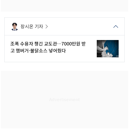
장시온 기자
조폭 수용자 챙긴 교도관…7000만원 받
고 햄버거·불닭소스 넣어줬다