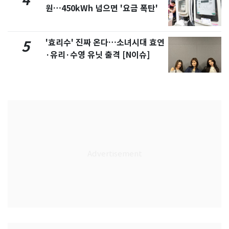
4
원…450kWh 넘으면 '요금 폭탄'
'효리수' 진짜 온다…소녀시대 효연
5
·유리·수영 유닛 출격 [N이슈]