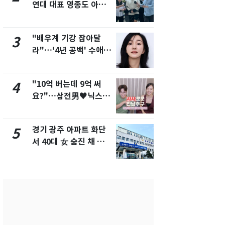
연대 대표 영종도 아파
"주주 환원 
트서 숨진 채 발견
확대할 것" 
"배우계 기강 잡아달
태풍도 "거
3
8
라"…'4년 공백' 수애,
워"…한반도
SNS 오픈·프로필 공개
'돌핀'과 '찬
화제
"10억 버는데 9억 써
"하늘로 떠
4
9
요?"…삼전男♥닉스女
속"…이현주
3:3 단체소개팅 예능 화
번째 모발 
제
경기 광주 아파트 화단
[단독] 아내
5
10
서 40대 女 숨진 채 발
성매매 여성
견…시신 옆엔 '이불'
아 때려 살해
형