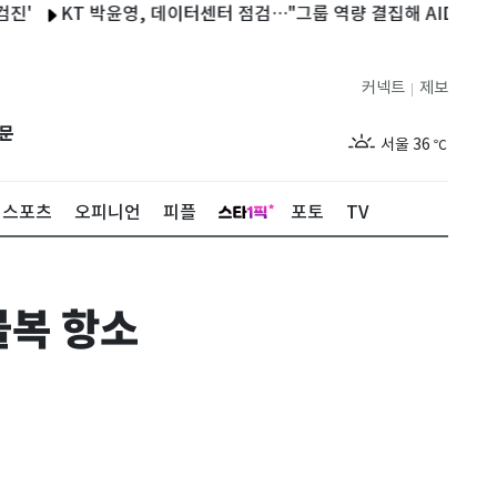
KT 박윤영, 데이터센터 점검…"그룹 역량 결집해 AIDC 경쟁력 높
커넥트
제보
|
제주
31
℃
문
서울
36
℃
부산
33
℃
스포츠
오피니언
피플
포토
TV
대구
37
℃
인천
35
℃
불복 항소
광주
34
℃
대전
36
℃
울산
32
℃
강릉
31
℃
제주
31
℃