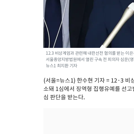
12.3 비상계엄과 관련해 내란선전 혐의를 받는 이은
서울중앙지방법원에서 열린 구속 전 피의자 심문(영장실
뉴스1 최지환 기자
(서울=뉴스1) 한수현 기자 = 12·3
소돼 1심에서 징역형 집행유예를 선고받
심 판단을 받는다.