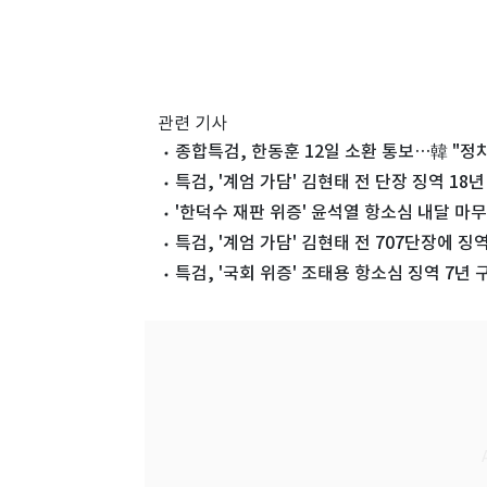
관련 기사
종합특검, 한동훈 12일 소환 통보…韓 "정
특검, '계엄 가담' 김현태 전 단장 징역 18
'한덕수 재판 위증' 윤석열 항소심 내달 마
특검, '계엄 가담' 김현태 전 707단장에 징역
특검, '국회 위증' 조태용 항소심 징역 7년 