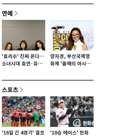
연예
'효리수' 진짜 온다…
양자경, 부산국제영
소녀시대 효연·유리·
화제 '올해의 아시아
수영 유닛 출격 [N이
영화인상' 수상…15
슈]
년만에 부산 온다
스포츠
'16일 간 4경기' 결코
'10승 에이스' 한화