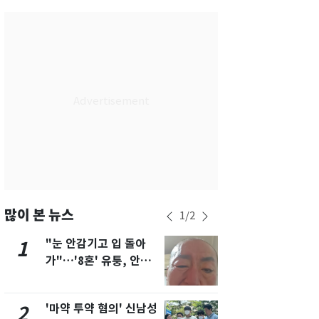
서울
36
℃
부산
33
℃
대구
37
℃
인천
35
℃
광주
34
℃
대전
36
℃
울산
32
℃
강릉
31
℃
많이 본 뉴스
1
/
2
제주
31
℃
"눈 안감기고 입 돌아
용산 거주 
1
6
가"…'8혼' 유퉁, 안면
루언서, SN
마비 근황 유튜브서 공
송 도중 사망
개
'마약 투약 혐의' 신남성
삼성전자·S
2
7