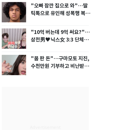
"오빠 잠깐 집으로 와"…딸
틱톡으로 유인해 성폭행 복수
한 아빠
"10억 버는데 9억 써요?"…
삼전男♥닉스女 3:3 단체소
개팅 예능 화제
"몸 판 돈"…구마모토 지진,
수천만원 기부하고 비난받은
성인물 배우