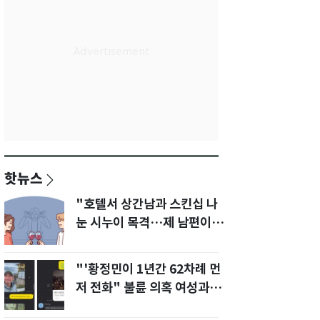
핫뉴스
"호텔서 상간남과 스킨십 나
눈 시누이 목격…제 남편이
입 다물라 하네요"
"'황정민이 1년간 62차례 먼
저 전화" 불륜 의혹 여성과의
통화내역 공개