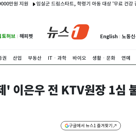
원 지원
임실군 드림스타트, 학령기 아동 대상 '무료 건강 검진'
립토허브
해피펫
English
노동신
|
|
증권
산업
부동산
ITㆍ과학
바이오
생활ㆍ문화
연예
제' 이은우 전 KTV원장 1심 
구글에서 뉴스1 즐겨찾기