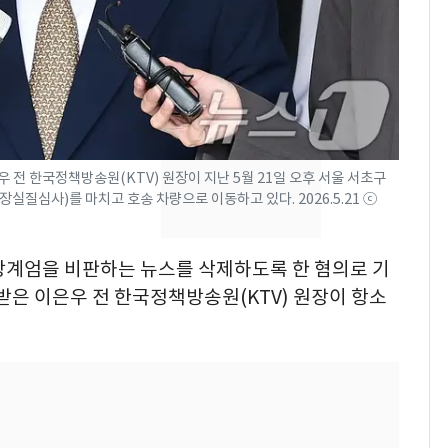
"주주 환원 의미 있게
확대할 것" 약속
태풍도 "거긴 너무 뜨거
8
워"…한반도 비켜가는
'돌핀'과 '찬홈'
"하늘로 떠난 딸과의 약
9
우 전 한국정책방송원(KTV) 원장이 지난 5월 21일 오후 서울 서초구
속"…이현주 경사, 세
질심사)를 마치고 호송 차량으로 이동하고 있다. 2026.5.21 ⓒ
번째 모발 기부
[단독] 아내 가출하자
10
 비상계엄을 비판하는 뉴스를 삭제하도록 한 혐의로 기
성매매 여성 부르고 영
은 이은우 전 한국정책방송원(KTV) 원장이 항소
아 때려 살해한 친부, 중
형