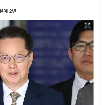
유예 2년
용산 거주 일본인 인플
6
루언서, SNS 라이브방
송 도중 사망
삼성전자·SK하이닉스
7