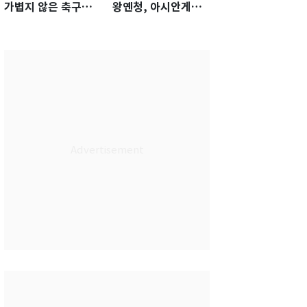
가볍지 않은 축구대
왕옌청, 아시안게임
표팀 '임시 감독' 무게
서 한국전 '표적 등판'
가능성