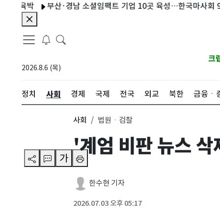
육박
부산·경남 소셜임팩트 기업 10곳 육성…한국마사회 9000만
크
2026.8.6 (목)
사회
정치
경제
국제
전국
외교
북한
금융ㆍ
사회
법원ㆍ검찰
'계엄 비판 뉴스 삭
가
한수현 기자
2026.07.03 오후 05:17