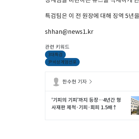
상계엄을 비판하는 뉴스를 삭제하게 한
특검팀은 이 전 원장에 대해 징역 5년을
shhan@news1.kr
관련 키워드
3대특검
尹비상계엄선포
한수현 기자
'기피의 기피'까지 등장…4년간 형
사재판 제척·기피·회피 1.5배↑