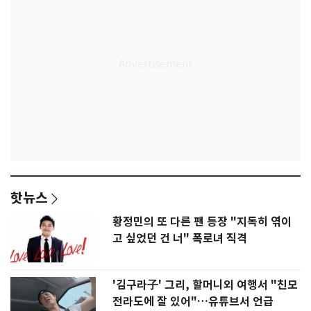
핫뉴스
황정민의 또 다른 팬 등장 "지독히 엮이
고 싶었던 건 너" 폭로녀 직격
'김구라子' 그리, 할머니외 여행서 "친모
전라도에 잘 있어"…유튜브서 언급