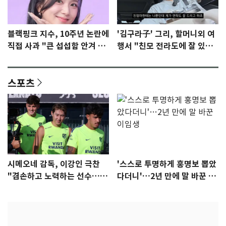
블랙핑크 지수, 10주년 논란에
'김구라子' 그리, 할머니외 여
직접 사과 "큰 섭섭함 안겨 미
행서 "친모 전라도에 잘 있
안"
어"…유튜브서 언급
스포츠
시메오네 감독, 이강인 극찬
'스스로 투명하게 홍명보 뽑았
"겸손하고 노력하는 선수…좋
다더니'…2년 만에 말 바꾼 이
은 첫인상"
임생