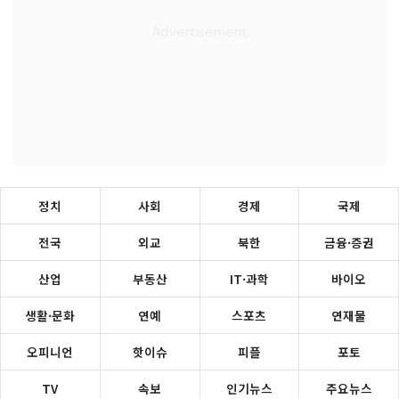
정치
사회
경제
국제
전국
외교
북한
금융·증권
산업
부동산
IT·과학
바이오
생활·문화
연예
스포츠
연재물
오피니언
핫이슈
피플
포토
TV
속보
인기뉴스
주요뉴스