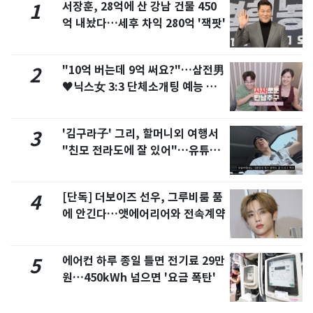
서장훈, 28억에 산 강남 건물 450
1
억 내놨다…세후 차익 280억 '잭팟'
"10억 버는데 9억 써요?"…삼전男
2
♥닉스女 3:3 단체소개팅 예능 화
제
'김구라子' 그리, 할머니외 여행서
3
"친모 전라도에 잘 있어"…유튜브
서 언급
[단독] 더보이즈 선우, 그루비룸 품
4
에 안긴다…앳에어리어와 전속계약
에어컨 하루 종일 틀면 전기료 29만
5
원…450kWh 넘으면 '요금 폭탄'