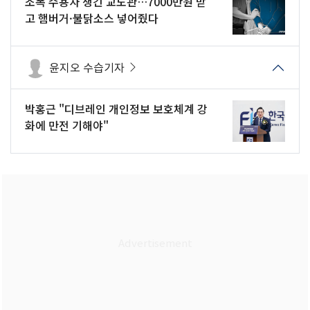
조폭 수용자 챙긴 교도관…7000만원 받
고 햄버거·불닭소스 넣어줬다
윤지오 수습기자
박홍근 "디브레인 개인정보 보호체계 강
화에 만전 기해야"