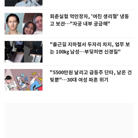
회춘실험 억만장자, '여친 생리혈' 냉동
고 보관…"자궁 내부 궁금해"
"출근길 지하철서 두자리 차지, 업무 보
는 100㎏ 남성…부딪히면 신경질"
"5500만원 날리고 급등주 단타, 남은 건
빚뿐"…30대 여성 파혼 위기