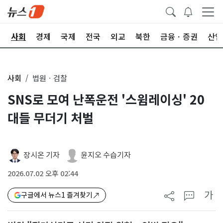
치
사회
경제
국제
전국
외교
북한
금융ㆍ증권
산업
사회
법원ㆍ검찰
SNS로 모여 난폭운전 '스윔레이싱' 20
대들 무더기 처벌
장시온 기자
윤지오 수습기자
2026.07.02 오후 02:44
가
구글에서 뉴스1 즐겨찾기