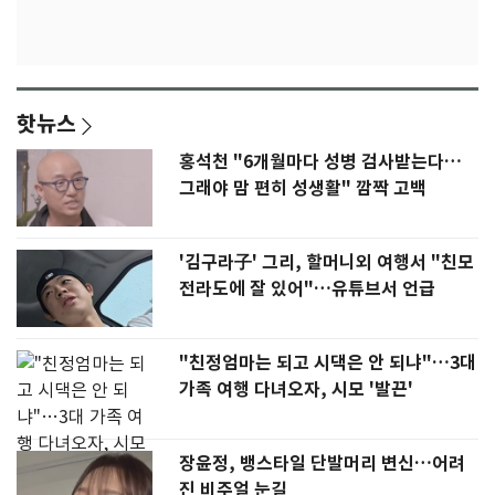
핫뉴스
홍석천 "6개월마다 성병 검사받는다…
그래야 맘 편히 성생활" 깜짝 고백
'김구라子' 그리, 할머니외 여행서 "친모
전라도에 잘 있어"…유튜브서 언급
"친정엄마는 되고 시댁은 안 되냐"…3대
가족 여행 다녀오자, 시모 '발끈'
장윤정, 뱅스타일 단발머리 변신…어려
진 비주얼 눈길