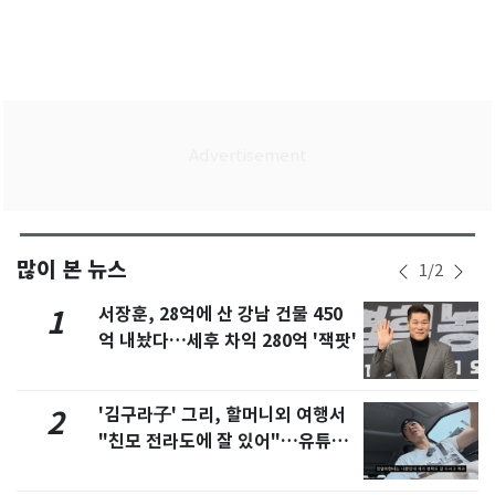
많이 본 뉴스
1
/
2
서장훈, 28억에 산 강남 건물 450
1
억 내놨다…세후 차익 280억 '잭팟'
'김구라子' 그리, 할머니외 여행서
2
"친모 전라도에 잘 있어"…유튜브
서 언급