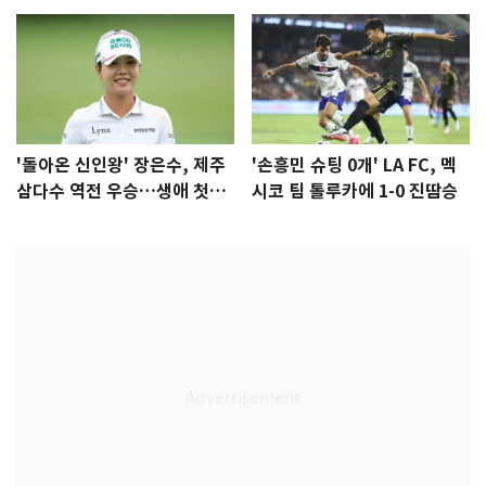
'돌아온 신인왕' 장은수, 제주
'손흥민 슈팅 0개' LA FC, 멕
삼다수 역전 우승…생애 첫승
시코 팀 톨루카에 1-0 진땀승
감격