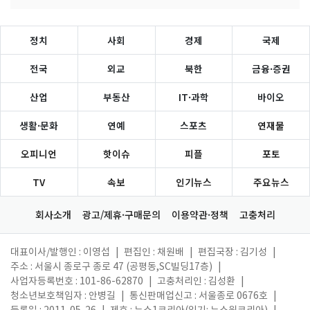
정치
사회
경제
국제
전국
외교
북한
금융·증권
산업
부동산
IT·과학
바이오
생활·문화
연예
스포츠
연재물
오피니언
핫이슈
피플
포토
TV
속보
인기뉴스
주요뉴스
회사소개
광고/제휴·구매문의
이용약관·정책
고충처리
대표이사/발행인 : 이영섭
|
편집인 : 채원배
|
편집국장 : 김기성
|
주소 : 서울시 종로구 종로 47 (공평동,SC빌딩17층)
|
사업자등록번호 : 101-86-62870
|
고충처리인 : 김성환
|
청소년보호책임자 : 안병길
|
통신판매업신고 : 서울종로 0676호
|