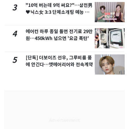
"10억 버는데 9억 써요?"…삼전男
3
♥닉스女 3:3 단체소개팅 예능 화
제
에어컨 하루 종일 틀면 전기료 29만
4
원…450kWh 넘으면 '요금 폭탄'
[단독] 더보이즈 선우, 그루비룸 품
5
에 안긴다…앳에어리어와 전속계약