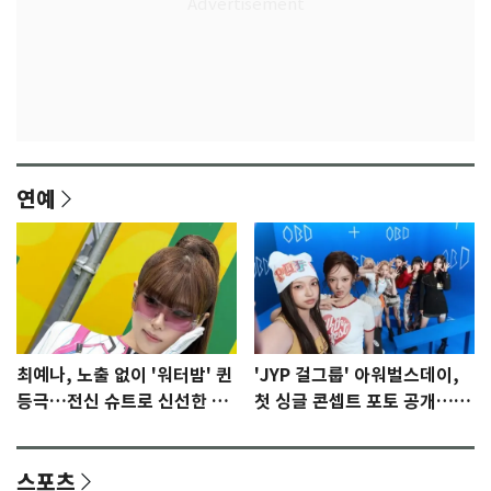
연예
최예나, 노출 없이 '워터밤' 퀸
'JYP 걸그룹' 아워벌스데이,
등극…전신 슈트로 신선한 충
첫 싱글 콘셉트 포토 공개…청
격 [N샷]
량·키치
스포츠