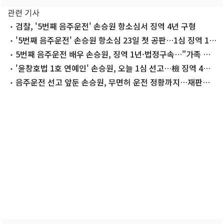
관련 기사
검찰, '5번째 음주운전' 손승원 항소심서 징역 4년 구형
'5번째 음주운전' 손승원 항소심 23일 첫 공판…1심 징역 1년
법정구속
5번째 음주운전 배우 손승원, 징역 1년·법정구속…"가족 돌
봐야" 호소(종합)
'윤창호법 1호 연예인' 손승원, 오늘 1심 선고…檢 징역 4년
구형
음주운전 선고 앞둔 손승원, 무면허 운전 정황까지…재판에
선 선처 호소