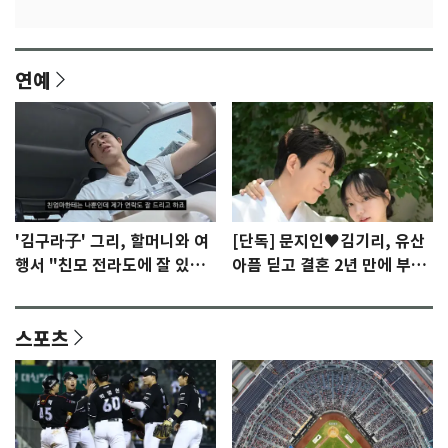
연예
'김구라子' 그리, 할머니와 여
[단독] 문지인♥김기리, 유산
행서 "친모 전라도에 잘 있
아픔 딛고 결혼 2년 만에 부모
어"…유튜브서 언급
됐다…7일 득남
스포츠