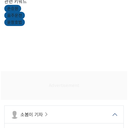
관련 키워드
손승원
음주운전
윤창호법
소봄이 기자