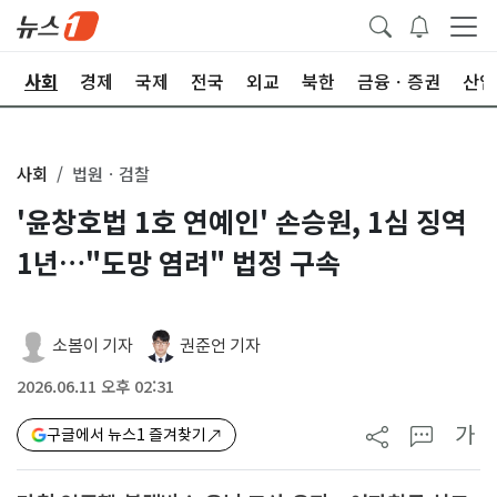
치
사회
경제
국제
전국
외교
북한
금융ㆍ증권
산업
사회
법원ㆍ검찰
'윤창호법 1호 연예인' 손승원, 1심 징역
1년…"도망 염려" 법정 구속
소봄이 기자
권준언 기자
2026.06.11 오후 02:31
가
구글에서 뉴스1 즐겨찾기