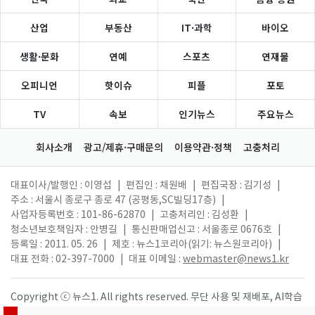
산업
부동산
IT·과학
바이오
생활·문화
연예
스포츠
연재물
오피니언
핫이슈
피플
포토
TV
속보
인기뉴스
주요뉴스
회사소개
광고/제휴·구매문의
이용약관·정책
고충처리
대표이사/발행인 : 이영섭
|
편집인 : 채원배
|
편집국장 : 김기성
|
주소 : 서울시 종로구 종로 47 (공평동,SC빌딩17층)
|
사업자등록번호 : 101-86-62870
|
고충처리인 : 김성환
|
청소년보호책임자 : 안병길
|
통신판매업신고 : 서울종로 0676호
|
등록일 : 2011. 05. 26
|
제호 : 뉴스1코리아(읽기: 뉴스원코리아)
|
대표 전화 : 02-397-7000
|
대표 이메일 :
webmaster@news1.kr
Copyright ⓒ 뉴스1. All rights reserved. 무단 사용 및 재배포, AI학습
활용 금지.