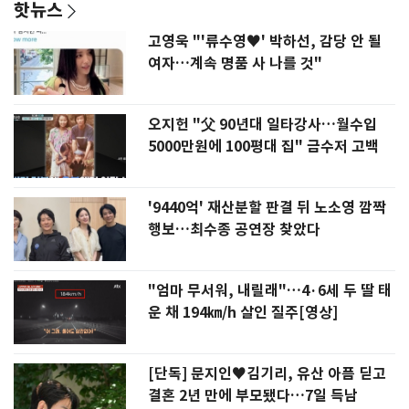
핫뉴스
고영욱 "'류수영♥' 박하선, 감당 안 될
여자…계속 명품 사 나를 것"
오지헌 "父 90년대 일타강사…월수입
5000만원에 100평대 집" 금수저 고백
'9440억' 재산분할 판결 뒤 노소영 깜짝
행보…최수종 공연장 찾았다
"엄마 무서워, 내릴래"…4·6세 두 딸 태
운 채 194㎞/h 살인 질주[영상]
[단독] 문지인♥김기리, 유산 아픔 딛고
결혼 2년 만에 부모됐다…7일 득남