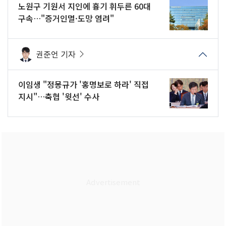
노원구 기원서 지인에 흉기 휘두른 60대
구속…"증거인멸·도망 염려"
권준언 기자
이임생 "정몽규가 '홍명보로 하라' 직접
지시"…축협 '윗선' 수사