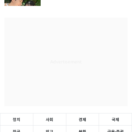
정치
사회
경제
국제
전국
외교
북한
금융·증권