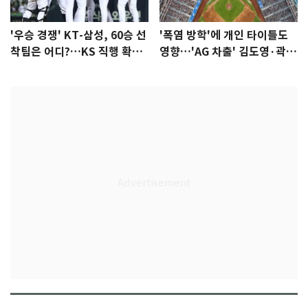
'우승 경쟁' KT-삼성, 60승 선
'폭염 방학'에 개인 타이틀도
착팀은 어디?…KS 직행 확률
영향…'AG 차출' 김도영·곽빈
77.8%
울상