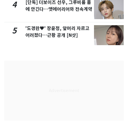
[단독] 더보이즈 선우, 그루비룸 품
4
에 안긴다…앳에어리어와 전속계약
'도경완♥' 장윤정, 앞머리 자르고
5
어려졌다…근황 공개 [N샷]