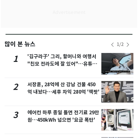
많이 본 뉴스
1
/
2
'김구라子' 그리, 할머니와 여행서
1
"친모 전라도에 잘 있어"…유튜브
서 언급
서장훈, 28억에 산 강남 건물 450
2
억 내놨다…세후 차익 280억 '잭팟'
에어컨 하루 종일 틀면 전기료 29만
3
원…450kWh 넘으면 '요금 폭탄'