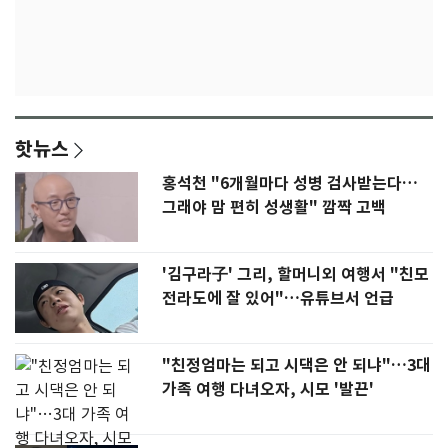
핫뉴스
홍석천 "6개월마다 성병 검사받는다…
그래야 맘 편히 성생활" 깜짝 고백
'김구라子' 그리, 할머니외 여행서 "친모
전라도에 잘 있어"…유튜브서 언급
"친정엄마는 되고 시댁은 안 되냐"…3대
가족 여행 다녀오자, 시모 '발끈'