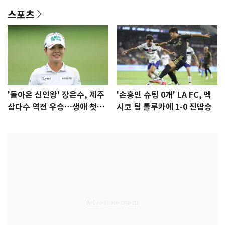
스포츠
'돌아온 신인왕' 장은수, 제주
'손흥민 슈팅 0개' LA FC, 멕
삼다수 역전 우승…생애 첫승
시코 팀 톨루카에 1-0 진땀승
감격