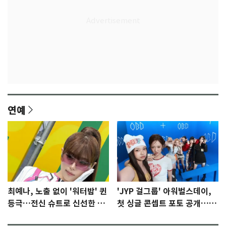
연예
최예나, 노출 없이 '워터밤' 퀸
'JYP 걸그룹' 아워벌스데이,
등극…전신 슈트로 신선한 충
첫 싱글 콘셉트 포토 공개…청
격 [N샷]
량·키치