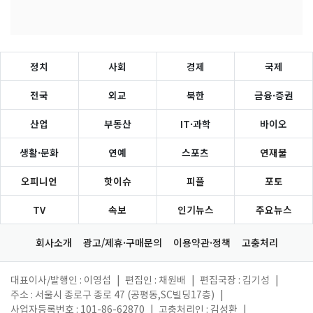
정치
사회
경제
국제
전국
외교
북한
금융·증권
산업
부동산
IT·과학
바이오
생활·문화
연예
스포츠
연재물
오피니언
핫이슈
피플
포토
TV
속보
인기뉴스
주요뉴스
회사소개
광고/제휴·구매문의
이용약관·정책
고충처리
대표이사/발행인 : 이영섭
|
편집인 : 채원배
|
편집국장 : 김기성
|
주소 : 서울시 종로구 종로 47 (공평동,SC빌딩17층)
|
사업자등록번호 : 101-86-62870
|
고충처리인 : 김성환
|