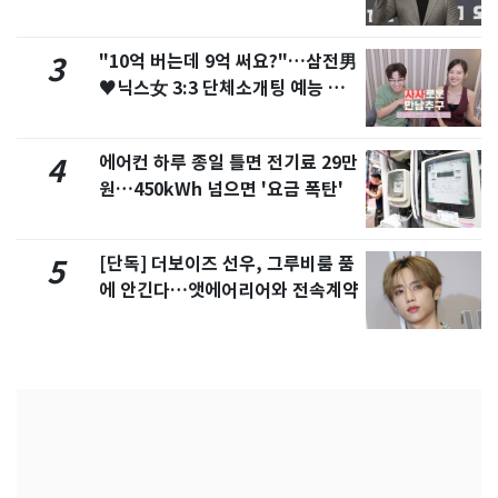
"10억 버는데 9억 써요?"…삼전男
3
♥닉스女 3:3 단체소개팅 예능 화
제
에어컨 하루 종일 틀면 전기료 29만
4
원…450kWh 넘으면 '요금 폭탄'
[단독] 더보이즈 선우, 그루비룸 품
5
에 안긴다…앳에어리어와 전속계약