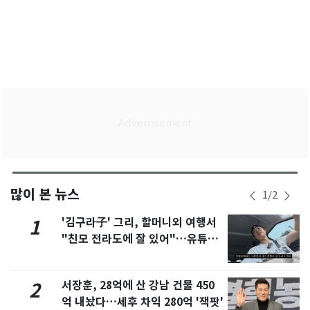
많이 본 뉴스
1
/
2
'김구라子' 그리, 할머니외 여행서
1
"친모 전라도에 잘 있어"…유튜브
서 언급
서장훈, 28억에 산 강남 건물 450
2
억 내놨다…세후 차익 280억 '잭팟'