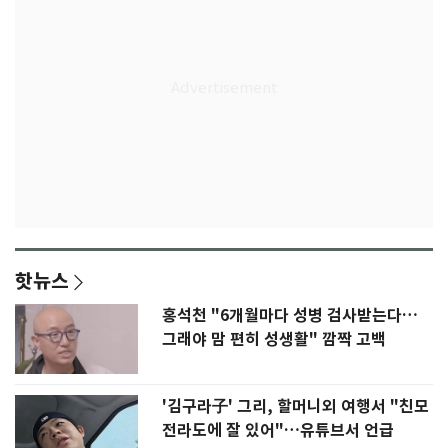
핫뉴스
홍석천 "6개월마다 성병 검사받는다…
그래야 맘 편히 성생활" 깜짝 고백
'김구라子' 그리, 할머니외 여행서 "친모
전라도에 잘 있어"…유튜브서 언급