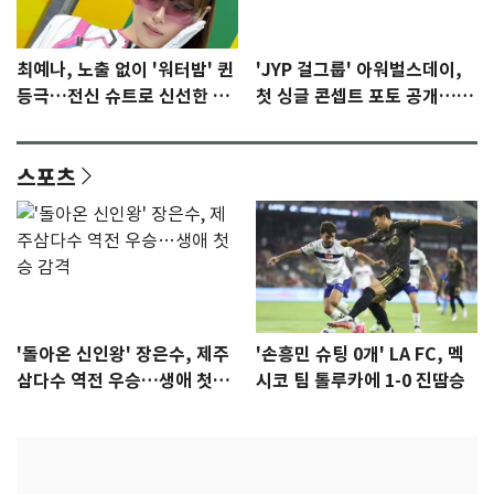
최예나, 노출 없이 '워터밤' 퀸
'JYP 걸그룹' 아워벌스데이,
등극…전신 슈트로 신선한 충
첫 싱글 콘셉트 포토 공개…청
격 [N샷]
량·키치
스포츠
'돌아온 신인왕' 장은수, 제주
'손흥민 슈팅 0개' LA FC, 멕
삼다수 역전 우승…생애 첫승
시코 팀 톨루카에 1-0 진땀승
감격