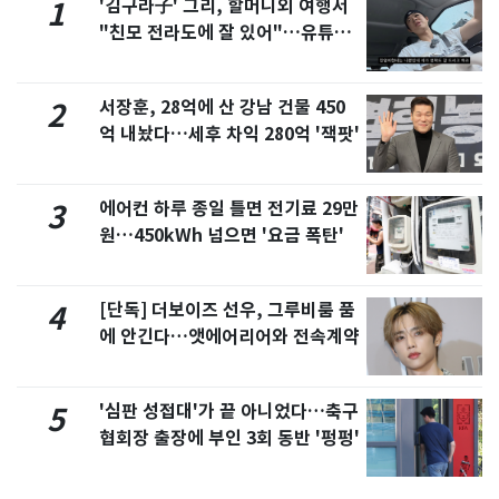
'김구라子' 그리, 할머니외 여행서
1
"친모 전라도에 잘 있어"…유튜브
서 언급
서장훈, 28억에 산 강남 건물 450
2
억 내놨다…세후 차익 280억 '잭팟'
에어컨 하루 종일 틀면 전기료 29만
3
원…450kWh 넘으면 '요금 폭탄'
[단독] 더보이즈 선우, 그루비룸 품
4
에 안긴다…앳에어리어와 전속계약
'심판 성접대'가 끝 아니었다…축구
5
협회장 출장에 부인 3회 동반 '펑펑'