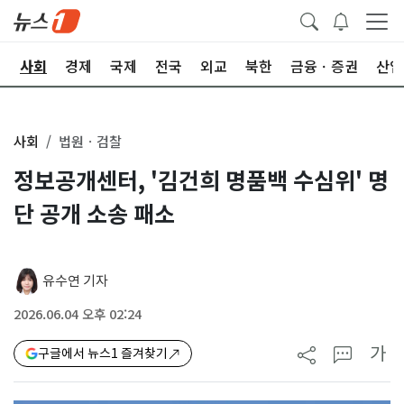
치
사회
경제
국제
전국
외교
북한
금융ㆍ증권
산업
사회
법원ㆍ검찰
정보공개센터, '김건희 명품백 수심위' 명
단 공개 소송 패소
유수연 기자
2026.06.04 오후 02:24
가
구글에서 뉴스1 즐겨찾기