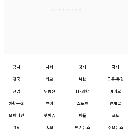
정치
사회
경제
국제
전국
외교
북한
금융·증권
산업
부동산
IT·과학
바이오
생활·문화
연예
스포츠
연재물
오피니언
핫이슈
피플
포토
TV
속보
인기뉴스
주요뉴스