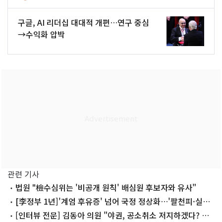
구글, AI 리더십 대대적 개편…연구 중심
→수익화 압박
관련 기사
법원 "檢수심위는 '비공개 원칙' 배심원 후보자와 유사"
[李정부 1년]'계엄 후유증' 넘어 국정 정상화…'팔천피·실용
외교' 성과
[인터뷰 전문] 김동아 의원 "야권, 공소취소 저지하겠다? 파