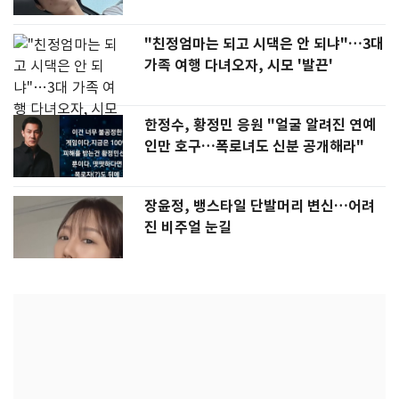
"친정엄마는 되고 시댁은 안 되냐"…3대
가족 여행 다녀오자, 시모 '발끈'
한정수, 황정민 응원 "얼굴 알려진 연예
인만 호구…폭로녀도 신분 공개해라"
장윤정, 뱅스타일 단발머리 변신…어려
진 비주얼 눈길