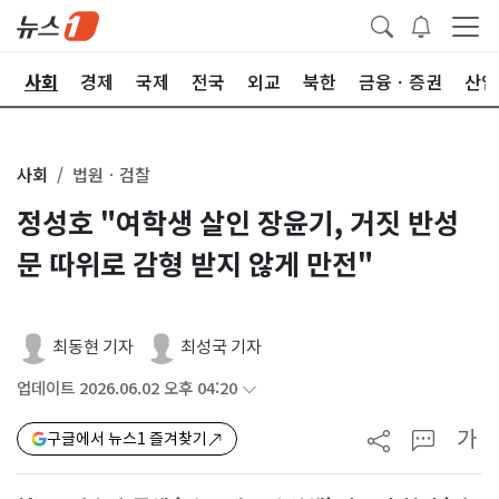
치
사회
경제
국제
전국
외교
북한
금융ㆍ증권
산업
사회
법원ㆍ검찰
정성호 "여학생 살인 장윤기, 거짓 반성
문 따위로 감형 받지 않게 만전"
최동현 기자
최성국 기자
업데이트 2026.06.02 오후 04:20
가
구글에서 뉴스1 즐겨찾기