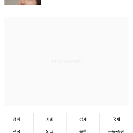
정치
사회
경제
국제
전국
외교
북한
금융·증권