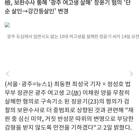
檢, 보완수사 통해 '광주 여고생 살해' 장윤기 혐의 '단
순 살인→강간등살인' 변경
광주 도심에서 일면식도 없는 10대 여고생을 살해한 장윤기 씨가 14일 오전 
(서울·광주=뉴스1) 최동현 최성국 기자 = 정성호 법
무부 장관은 광주 여고생 고(故) 이채원 양을 무참히
살해한 혐의로 구속기소 된 장윤기(23)의 혐의가 검
찰의 보완수사로 더 중범죄로 상향된 것과 관련해 "재
판 중 심신 미약, 거짓 반성문 따위의 변명으로 부당한
감형을 받지 않도록 만전을 기하겠다"고 2일 밝혔다.