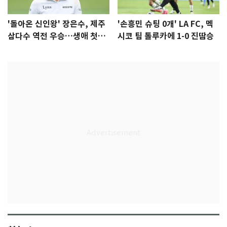
'돌아온 신인왕' 장은수, 제주
'손흥민 슈팅 0개' LA FC, 멕
삼다수 역전 우승…생애 첫승
시코 팀 톨루카에 1-0 진땀승
감격