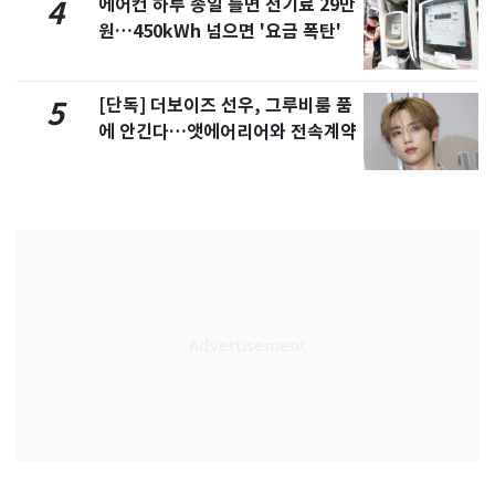
에어컨 하루 종일 틀면 전기료 29만
4
원…450kWh 넘으면 '요금 폭탄'
[단독] 더보이즈 선우, 그루비룸 품
5
에 안긴다…앳에어리어와 전속계약