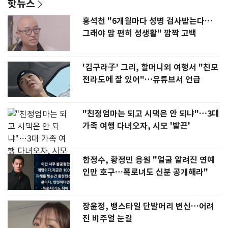
핫뉴스
홍석천 "6개월마다 성병 검사받는다…
그래야 맘 편히 성생활" 깜짝 고백
'김구라子' 그리, 할머니외 여행서 "친모
전라도에 잘 있어"…유튜브서 언급
"친정엄마는 되고 시댁은 안 되냐"…3대
가족 여행 다녀오자, 시모 '발끈'
한정수, 황정민 응원 "얼굴 알려진 연예
인만 호구…폭로녀도 신분 공개해라"
장윤정, 뱅스타일 단발머리 변신…어려
진 비주얼 눈길