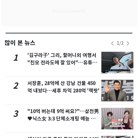
많이 본 뉴스
1
/
2
'김구라子' 그리, 할머니외 여행서
1
"친모 전라도에 잘 있어"…유튜브
서 언급
서장훈, 28억에 산 강남 건물 450
2
억 내놨다…세후 차익 280억 '잭팟'
"10억 버는데 9억 써요?"…삼전男
3
♥닉스女 3:3 단체소개팅 예능 화
제