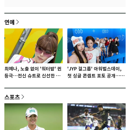
연예
최예나, 노출 없이 '워터밤' 퀸
'JYP 걸그룹' 아워벌스데이,
등극…전신 슈트로 신선한 충
첫 싱글 콘셉트 포토 공개…청
격 [N샷]
량·키치
스포츠