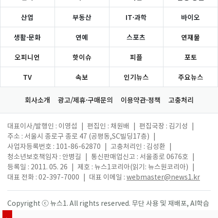
산업
부동산
IT·과학
바이오
생활·문화
연예
스포츠
연재물
오피니언
핫이슈
피플
포토
TV
속보
인기뉴스
주요뉴스
회사소개
광고/제휴·구매문의
이용약관·정책
고충처리
대표이사/발행인 : 이영섭
|
편집인 : 채원배
|
편집국장 : 김기성
|
주소 : 서울시 종로구 종로 47 (공평동,SC빌딩17층)
|
사업자등록번호 : 101-86-62870
|
고충처리인 : 김성환
|
청소년보호책임자 : 안병길
|
통신판매업신고 : 서울종로 0676호
|
등록일 : 2011. 05. 26
|
제호 : 뉴스1코리아(읽기: 뉴스원코리아)
|
대표 전화 : 02-397-7000
|
대표 이메일 :
webmaster@news1.kr
Copyright ⓒ 뉴스1. All rights reserved. 무단 사용 및 재배포, AI학습
활용 금지.