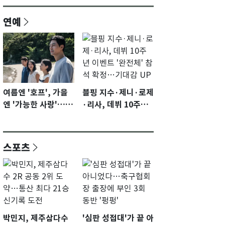
연예
여름엔 '호프', 가을
블핑 지수·제니·로제
엔 '가능한 사랑'…국
·리사, 데뷔 10주년
제영화제 수상 기대
이벤트 '완전체' 참석
감 [N이슈]
확정…기대감 UP
스포츠
박민지, 제주삼다수
'심판 성접대'가 끝 아