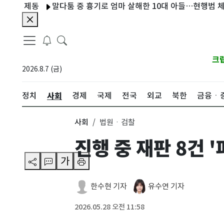
제동
말다툼 중 흉기로 엄마 살해한 10대 아들…현행범 체포
크
2026.8.7 (금)
사회
정치
경제
국제
전국
외교
북한
금융ㆍ
사회
법원ㆍ검찰
진행 중 재판 8건 
가
한수현 기자
유수연 기자
2026.05.28 오전 11:58