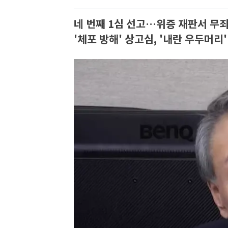
네 번째 1심 선고…위증 재판서 무죄
'체포 방해' 상고심, '내란 우두머리