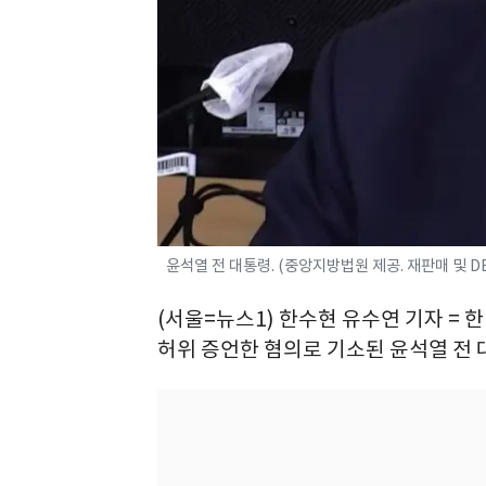
윤석열 전 대통령. (중앙지방법원 제공. 재판매 및 DB 금
(서울=뉴스1) 한수현 유수연 기자 =
허위 증언한 혐의로 기소된 윤석열 전 