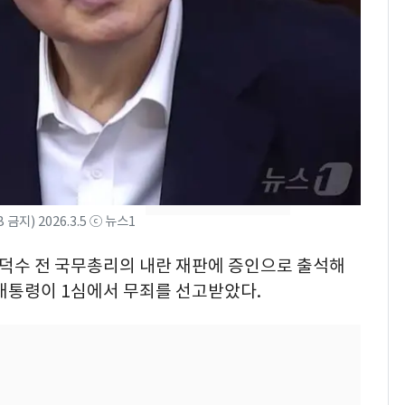
의실에 남자가 있어
요"…경찰 수사
[단독]중수청 가는 검찰
8
수사관 경력 합산 추
진…법무사·집행관 '혜
택' 유지
전남광주 화정역 인근서
9
교통사고로 40대 심정
지…6명 부상
지) 2026.3.5 ⓒ 뉴스1
축구협회, 외국인 심판
10
들 10여명 대상 '성 접
 한덕수 전 국무총리의 내란 재판에 증인으로 출석해
대' 의혹…월드컵·올림
대통령이 1심에서 무죄를 선고받았다.
픽 예선 등