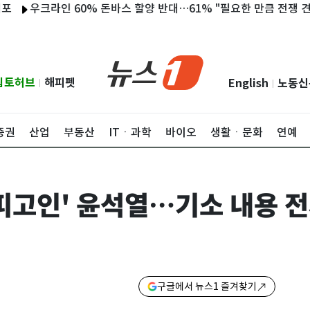
우크라인 60% 돈바스 할양 반대…61% "필요한 만큼 전쟁 견딜 것"
립토허브
해피펫
English
노동신
|
|
증권
산업
부동산
ITㆍ과학
바이오
생활ㆍ문화
연예
'피고인' 윤석열…기소 내용 전
구글에서 뉴스1 즐겨찾기