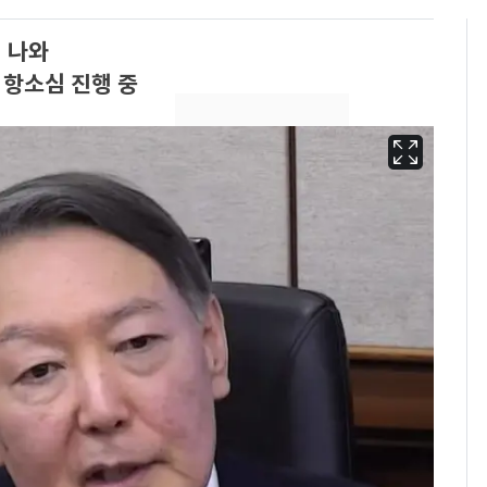
 나와
' 항소심 진행 중
13호 태풍 '돌핀' 日오
6
키나와·가고시마현 접
근…26만명 대피령
"캐리비안 베이 여자 탈
7