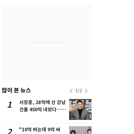
부산
28
℃
대구
29
℃
인천
30
℃
광주
30
℃
대전
29
℃
울산
28
℃
강릉
25
℃
제주
28
℃
많이 본 뉴스
1
/
2
서장훈, 28억에 산 강남
13호 태풍 '
1
6
건물 450억 내놨다…세
키나와·가고
후 차익 280억 '잭팟'
근…26만명
"10억 버는데 9억 써
"캐리비안 
2
7