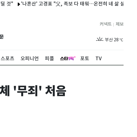
'나혼산' 고경표 "父, 족보 다 태워…온전히 네 삶 살라고 해"
제주
28
℃
커넥트
제보
|
서울
32
℃
문
부산
28
℃
대구
29
℃
스포츠
오피니언
피플
포토
TV
인천
30
℃
광주
30
℃
체 '무죄' 처음
대전
29
℃
울산
28
℃
강릉
25
℃
제주
28
℃
서울
32
℃