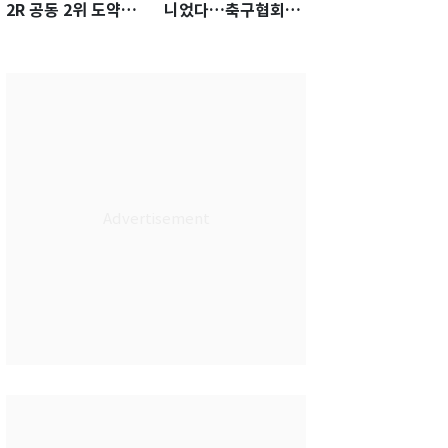
2R 공동 2위 도약…
니었다…축구협회장
통산 최다 21승 신기
출장에 부인 3회 동반
록 도전
'펑펑'