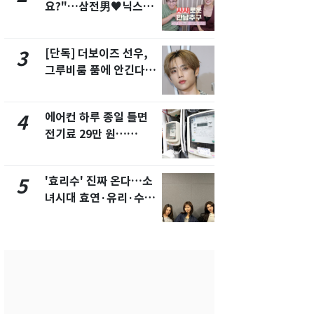
요?"…삼전男♥닉스女
의실에 남자
3:3 단체소개팅 예능 화
요"…경찰 
제
[단독] 더보이즈 선우,
[단독]중수
3
8
그루비룸 품에 안긴다…
수사관 경력
앳에어리어와 전속계약
진…법무사·
택' 유지
에어컨 하루 종일 틀면
전남광주 화
4
9
전기료 29만 원…
교통사고로 
450kWh 넘으면 '요금
지…6명 부
폭탄'
'효리수' 진짜 온다…소
축구협회, 
5
10
녀시대 효연·유리·수영
들 10여명 대
유닛 출격 [N이슈]
대' 의혹…
픽 예선 등