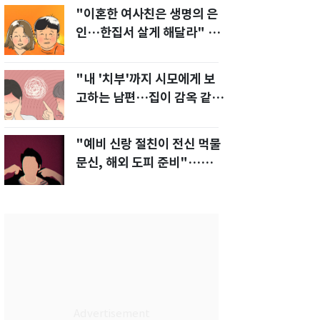
"이혼한 여사친은 생명의 은
인…한집서 살게 해달라" 남
편 요구에 '절망'
"내 '치부'까지 시모에게 보
고하는 남편…집이 감옥 같
다" 아내 고통
"예비 신랑 절친이 전신 먹물
문신, 해외 도피 준비"…예비
신부 '혼란'