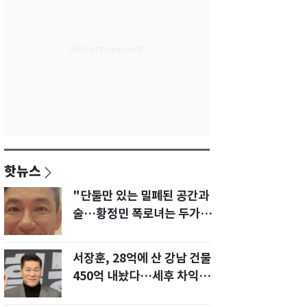
핫뉴스
"단둘만 있는 밀폐된 공간과
술…황정민 폭로녀는 두가지
에 집착했다"
서장훈, 28억에 산 강남 건물
450억 내놨다…세후 차익
280억 '잭팟'