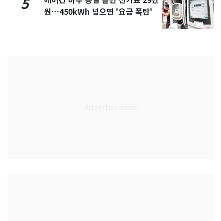
에어컨 하루 종일 틀면 전기료 29만
5
원…450kWh 넘으면 '요금 폭탄'