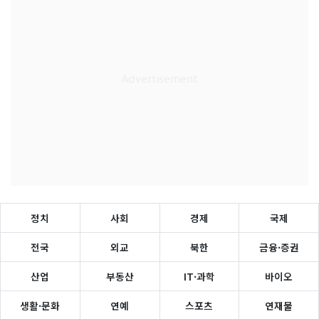
정치
사회
경제
국제
전국
외교
북한
금융·증권
산업
부동산
IT·과학
바이오
생활·문화
연예
스포츠
연재물