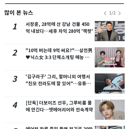
많이 본 뉴스
1
/
2
서장훈, 28억에 산 강남 건물 450
1
억 내놨다…세후 차익 280억 '잭팟'
"10억 버는데 9억 써요?"…삼전男
2
♥닉스女 3:3 단체소개팅 예능 화
제
'김구라子' 그리, 할머니외 여행서
3
"친모 전라도에 잘 있어"…유튜브
서 언급
[단독] 더보이즈 선우, 그루비룸 품
4
에 안긴다…앳에어리어와 전속계약