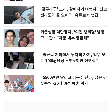
'김구라子' 그리, 할머니외 여행서 "친모
전라도에 잘 있어"…유튜브서 언급
회춘실험 억만장자, '여친 생리혈' 냉동
고 보관…"자궁 내부 궁금해"
"출근길 지하철서 두자리 차지, 업무 보
는 100㎏ 남성…부딪히면 신경질"
"5500만원 날리고 급등주 단타, 남은 건
빚뿐"…30대 여성 파혼 위기