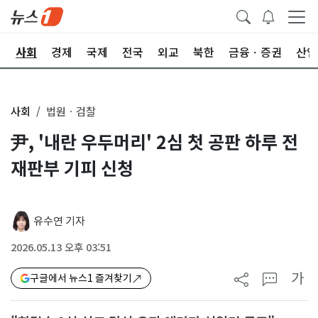
치
사회
경제
국제
전국
외교
북한
금융ㆍ증권
산업
사회
법원ㆍ검찰
尹, '내란 우두머리' 2심 첫 공판 하루 전
재판부 기피 신청
유수연 기자
2026.05.13 오후 03:51
가
구글에서 뉴스1 즐겨찾기