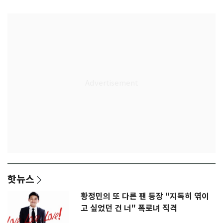
은 첫인상"
임생
핫뉴스
황정민의 또 다른 팬 등장 "지독히 엮이
고 싶었던 건 너" 폭로녀 직격