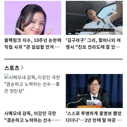
블랙핑크 지수, 10주년 논란에
'김구라子' 그리, 할머니외 여
직접 사과 "큰 섭섭함 안겨 미
행서 "친모 전라도에 잘 있
안"
어"…유튜브서 언급
스포츠
시메오네 감독, 이강인 극찬
'스스로 투명하게 홍명보 뽑았
"겸손하고 노력하는 선수…좋
다더니'…2년 만에 말 바꾼 이