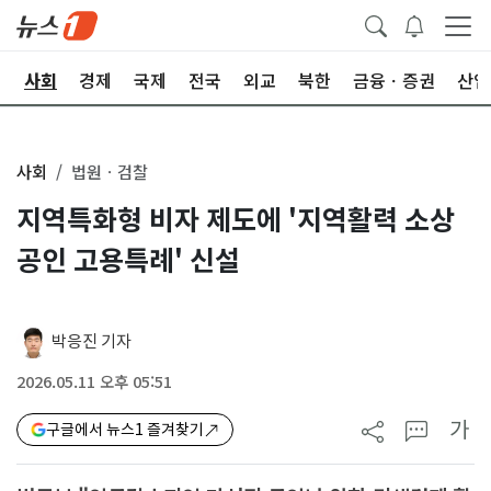
치
사회
경제
국제
전국
외교
북한
금융ㆍ증권
산업
사회
법원ㆍ검찰
지역특화형 비자 제도에 '지역활력 소상
공인 고용특례' 신설
박응진 기자
2026.05.11 오후 05:51
가
구글에서 뉴스1 즐겨찾기