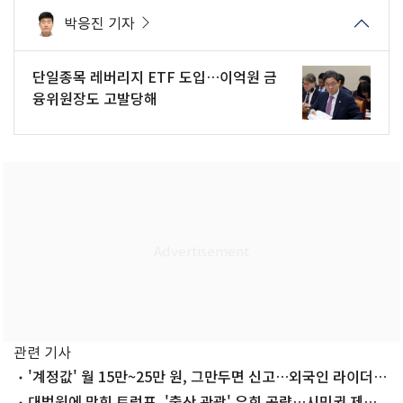
박응진 기자
단일종목 레버리지 ETF 도입…이억원 금
융위원장도 고발당해
관련 기사
'계정값' 월 15만~25만 원, 그만두면 신고…외국인 라이더
'불법 굴레'
대법원에 막힌 트럼프, '출산 관광' 우회 공략…시민권 제한