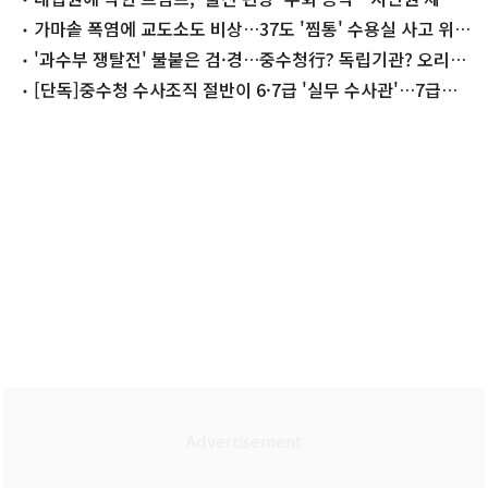
재도전(종합)
가마솥 폭염에 교도소도 비상…37도 '찜통' 수용실 사고 위험
커진다
'과수부 쟁탈전' 불붙은 검·경…중수청行? 독립기관? 오리무
중
[단독]중수청 수사조직 절반이 6·7급 '실무 수사관'…7급
663명 최다