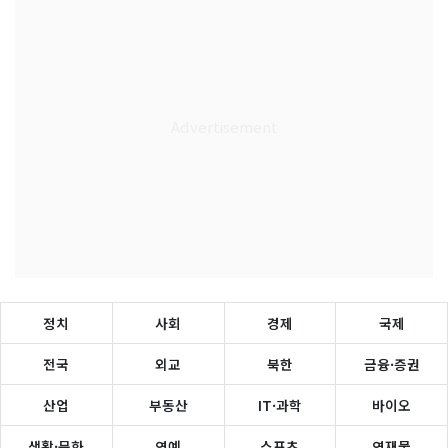
정치
사회
경제
국제
전국
외교
북한
금융·증권
산업
부동산
IT·과학
바이오
생활·문화
연예
스포츠
연재물