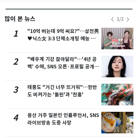
많이 본 뉴스
1
/
2
"10억 버는데 9억 써요?"…삼전男
1
♥닉스女 3:3 단체소개팅 예능 화
제
"배우계 기강 잡아달라"…'4년 공
2
백' 수애, SNS 오픈·프로필 공개
화제
태풍도 "거긴 너무 뜨거워"…한반
3
도 비켜가는 '돌핀'과 '찬홈'
용산 거주 일본인 인플루언서, SNS
4
라이브방송 도중 사망