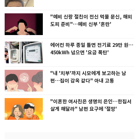
"예비 신랑 절친이 전신 먹물 문신, 해외
도피 준비"…예비 신부 '혼란'
에어컨 하루 종일 틀면 전기료 29만 원…
450kWh 넘으면 '요금 폭탄'
"내 '치부'까지 시모에게 보고하는 남
편…집이 감옥 같다" 아내 고통
"이혼한 여사친은 생명의 은인…한집서
살게 해달라" 남편 요구에 '절망'