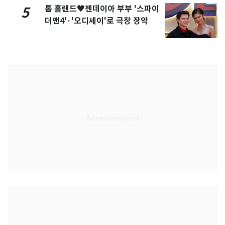
톰 홀랜드♥젠데이아 부부 '스파이
5
더맨4'·'오디세이'로 극장 장악