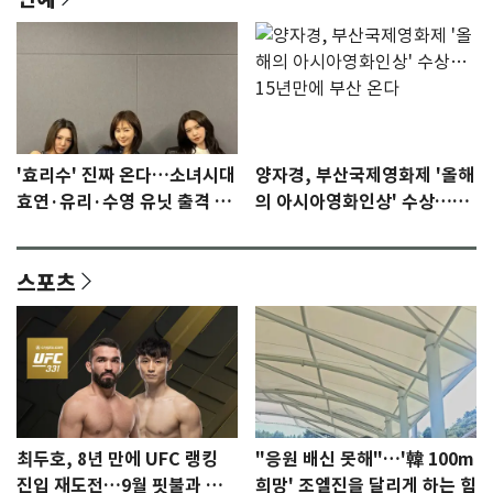
'효리수' 진짜 온다…소녀시대
양자경, 부산국제영화제 '올해
효연·유리·수영 유닛 출격 [N
의 아시아영화인상' 수상…15
이슈]
년만에 부산 온다
스포츠
최두호, 8년 만에 UFC 랭킹
"응원 배신 못해"…'韓 100m
진입 재도전…9월 핏불과 대
희망' 조엘진을 달리게 하는 힘