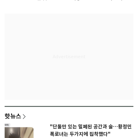
결
핫뉴스
"단둘만 있는 밀폐된 공간과 술…황정민
폭로녀는 두가지에 집착했다"