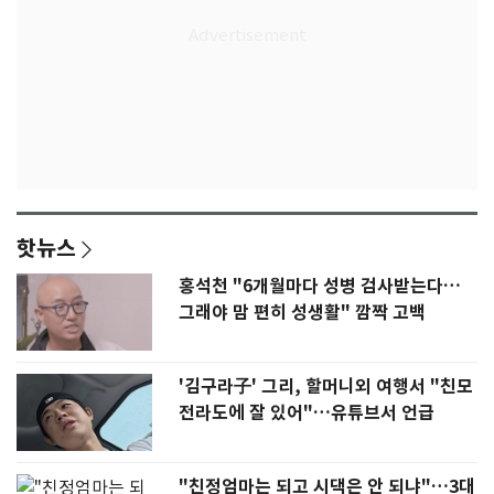
핫뉴스
홍석천 "6개월마다 성병 검사받는다…
그래야 맘 편히 성생활" 깜짝 고백
'김구라子' 그리, 할머니외 여행서 "친모
전라도에 잘 있어"…유튜브서 언급
"친정엄마는 되고 시댁은 안 되냐"…3대