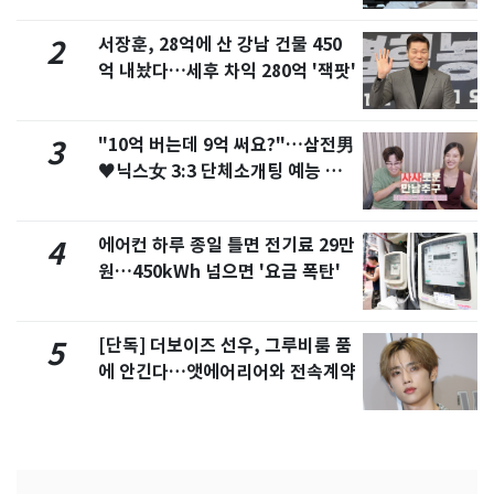
서장훈, 28억에 산 강남 건물 450
2
억 내놨다…세후 차익 280억 '잭팟'
"10억 버는데 9억 써요?"…삼전男
3
♥닉스女 3:3 단체소개팅 예능 화
제
에어컨 하루 종일 틀면 전기료 29만
4
원…450kWh 넘으면 '요금 폭탄'
[단독] 더보이즈 선우, 그루비룸 품
5
에 안긴다…앳에어리어와 전속계약