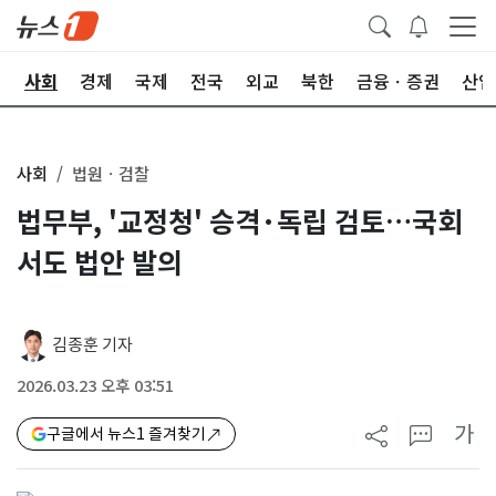
치
사회
경제
국제
전국
외교
북한
금융ㆍ증권
산업
사회
법원ㆍ검찰
법무부, '교정청' 승격·독립 검토…국회
서도 법안 발의
김종훈 기자
2026.03.23 오후 03:51
가
구글에서 뉴스1 즐겨찾기