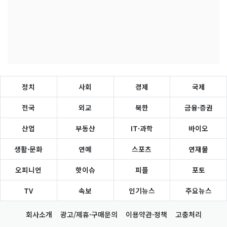
정치
사회
경제
국제
전국
외교
북한
금융·증권
산업
부동산
IT·과학
바이오
생활·문화
연예
스포츠
연재물
오피니언
핫이슈
피플
포토
TV
속보
인기뉴스
주요뉴스
회사소개
광고/제휴·구매문의
이용약관·정책
고충처리