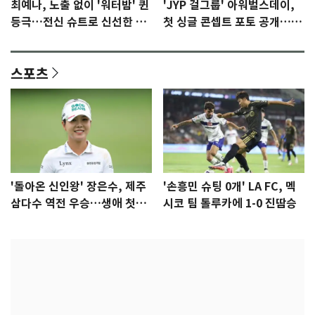
최예나, 노출 없이 '워터밤' 퀸
'JYP 걸그룹' 아워벌스데이,
등극…전신 슈트로 신선한 충
첫 싱글 콘셉트 포토 공개…청
격 [N샷]
량·키치
스포츠
'돌아온 신인왕' 장은수, 제주
'손흥민 슈팅 0개' LA FC, 멕
삼다수 역전 우승…생애 첫승
시코 팀 톨루카에 1-0 진땀승
감격