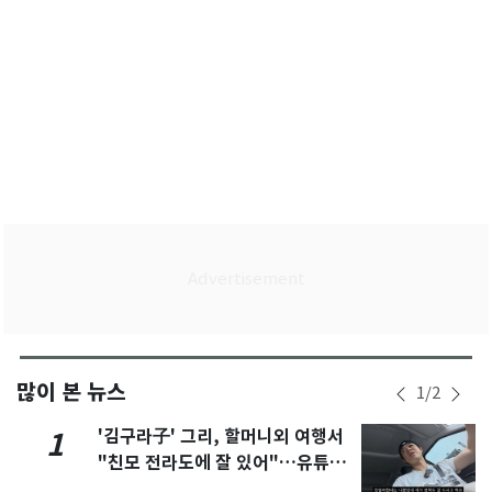
많이 본 뉴스
1
/
2
'김구라子' 그리, 할머니외 여행서
1
"친모 전라도에 잘 있어"…유튜브
서 언급