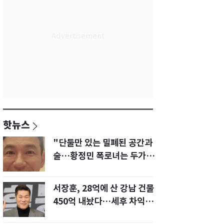
핫뉴스
"단둘만 있는 밀폐된 공간과
술…황정민 폭로녀는 두가지
에 집착했다"
서장훈, 28억에 산 강남 건물
450억 내놨다…세후 차익
280억 '잭팟'