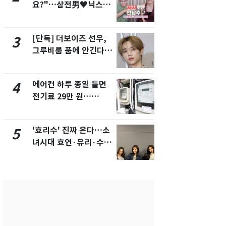
요?"…삼전男♥닉스女
의실에 남자
3:3 단체소개팅 예능 화
요"…경찰 
제
[단독] 더보이즈 선우,
전남광주 화
3
8
그루비룸 품에 안긴다…
교통사고로 
앳에어리어와 전속계약
지…6명 부
에어컨 하루 종일 틀면
[단독]중수
4
9
전기료 29만 원…
수사관 경력
450kWh 넘으면 '요금
진…법무사·
폭탄'
택' 유지
'효리수' 진짜 온다…소
축구협회, 
5
10
녀시대 효연·유리·수영
들 10여명 대
유닛 출격 [N이슈]
대' 의혹…
픽 예선 등