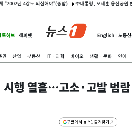
02년 4강도 의심해야"(종합)
李대통령, 오세훈 용산공원 반대에 
립토허브
해피펫
English
노동신
|
|
증권
산업
부동산
ITㆍ과학
바이오
생활ㆍ문화
연예
 시행 열흘…고소·고발 범람
구글에서 뉴스1 즐겨찾기