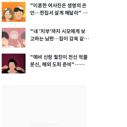
"이혼한 여사친은 생명의 은
인…한집서 살게 해달라" 남
편 요구에 '절망'
"내 '치부'까지 시모에게 보
고하는 남편…집이 감옥 같
다" 아내 고통
"예비 신랑 절친이 전신 먹물
문신, 해외 도피 준비"…예비
신부 '혼란'