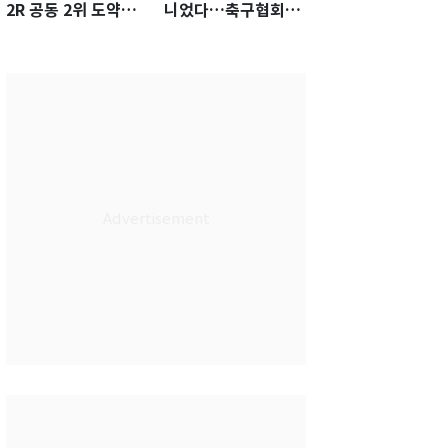
2R 공동 2위 도약…
니었다…축구협회장
통산 최다 21승 신기
출장에 부인 3회 동반
록 도전
'펑펑'