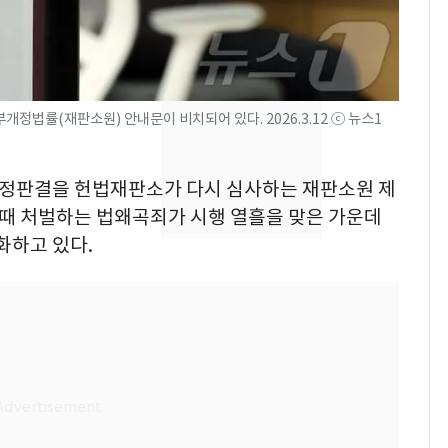
의실에 남자가 있어
요"…경찰 수사
전남광주 화정역 인근서
8
교통사고로 40대 심정
법률(재판소원) 안내문이 비치되어 있다. 2026.3.12 ⓒ 뉴스1
지…6명 부상
[단독]중수청 가는 검찰
9
 확정판결을 헌법재판소가 다시 심사하는 재판소원 제
수사관 경력 합산 추
 때 처벌하는 법왜곡죄가 시행 열흘을 맞은 가운데
진…법무사·집행관 '혜
택' 유지
화하고 있다.
축구협회, 외국인 심판
10
들 10여명 대상 '성 접
대' 의혹…월드컵·올림
픽 예선 등