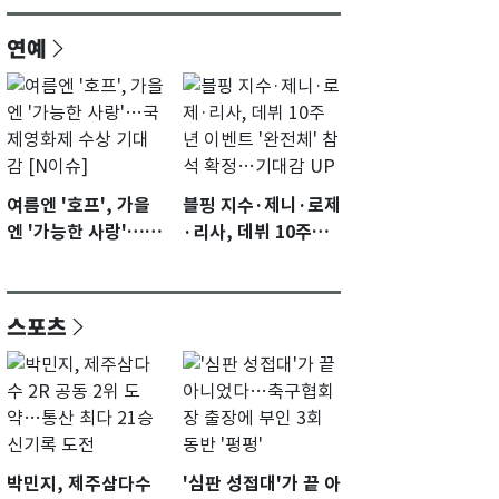
연예
여름엔 '호프', 가을
블핑 지수·제니·로제
엔 '가능한 사랑'…국
·리사, 데뷔 10주년
제영화제 수상 기대
이벤트 '완전체' 참석
감 [N이슈]
확정…기대감 UP
스포츠
박민지, 제주삼다수
'심판 성접대'가 끝 아