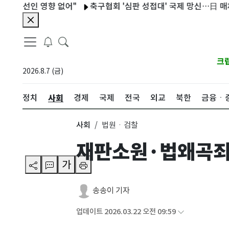
선인 영향 없어"
축구협회 '심판 성접대' 국제 망신…日 매체 "20
크
2026.8.7 (금)
사회
정치
경제
국제
전국
외교
북한
금융ㆍ
사회
법원ㆍ검찰
재판소원·법왜곡죄
가
송송이 기자
업데이트 2026.03.22 오전 09:59