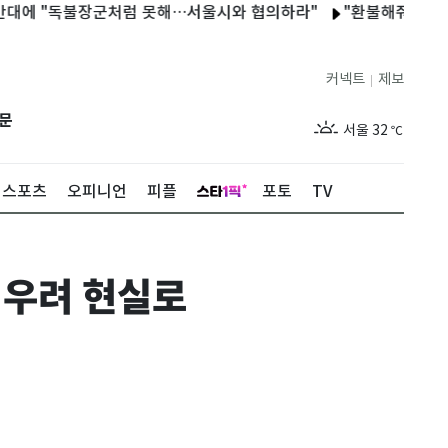
"독불장군처럼 못해…서울시와 협의하라"
"환불해줘" 정책자금 
커넥트
제보
|
제주
28
℃
문
서울
32
℃
부산
28
℃
스포츠
오피니언
피플
포토
TV
대구
32
℃
인천
31
℃
 우려 현실로
광주
31
℃
대전
31
℃
울산
29
℃
강릉
26
℃
제주
28
℃