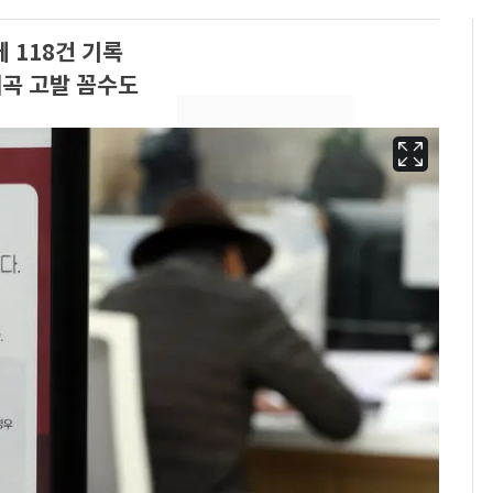
 118건 기록
곡 고발 꼼수도
13호 태풍 '돌핀' 日오
6
키나와·가고시마현 접
근…26만명 대피령
"캐리비안 베이 여자 탈
7