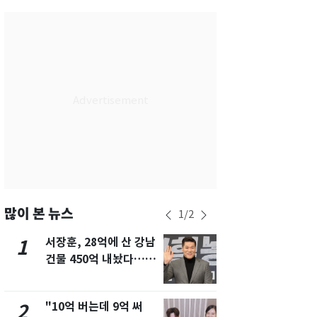
서울
32
℃
부산
28
℃
대구
32
℃
인천
31
℃
광주
31
℃
대전
31
℃
울산
29
℃
강릉
26
℃
많이 본 뉴스
1
/
2
제주
28
℃
서장훈, 28억에 산 강남
13호 태풍 '
1
6
건물 450억 내놨다…세
키나와·가고
후 차익 280억 '잭팟'
근…26만명
"10억 버는데 9억 써
"캐리비안 
2
7