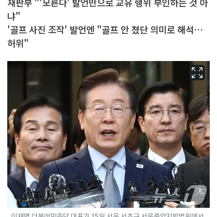
재판부 "'모른다' 발언만으로 교유 행위 부인하는 것 아
냐"
'골프 사진 조작' 발언엔 "골프 안 쳤단 의미로 해석…
허위"
이재명 더불어민주당 대표가 15일 서울 서초구 서울중앙지방법원에서