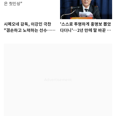
시메오네 감독, 이강인 극찬
'스스로 투명하게 홍명보 뽑았
"겸손하고 노력하는 선수…좋
다더니'…2년 만에 말 바꾼 이
은 첫인상"
임생