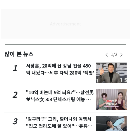
많이 본 뉴스
1
/
2
서장훈, 28억에 산 강남 건물 450
1
억 내놨다…세후 차익 280억 '잭팟'
"10억 버는데 9억 써요?"…삼전男
2
♥닉스女 3:3 단체소개팅 예능 화
제
'김구라子' 그리, 할머니외 여행서
3
"친모 전라도에 잘 있어"…유튜브