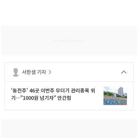
서한샘 기자
'동전주' 46곳 이번주 무더기 관리종목 위
기…"1000원 넘기자" 안간힘