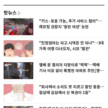
핫뉴스
"키스·포옹 가능, 추가 서비스 협의"…
래프팅 관광지 '동반 여성' 논란
"친정엄마는 되고 시댁은 안 되냐"…3대
가족 여행 다녀오자, 시모 '발끈'
엘베 문 열리자 지팡이로 '퍽퍽'…택배
기사 이유 없이 폭행한 아파트 주민[영
상]
"회사에서 소리도 못 지르고 발만 동동…
점심때 심심해서 산 복권이 1등"