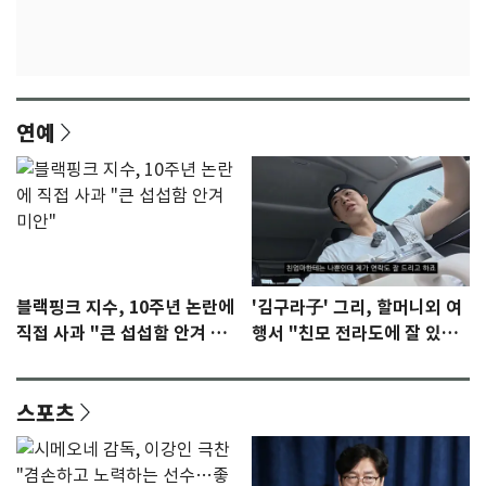
연예
블랙핑크 지수, 10주년 논란에
'김구라子' 그리, 할머니외 여
직접 사과 "큰 섭섭함 안겨 미
행서 "친모 전라도에 잘 있
안"
어"…유튜브서 언급
스포츠