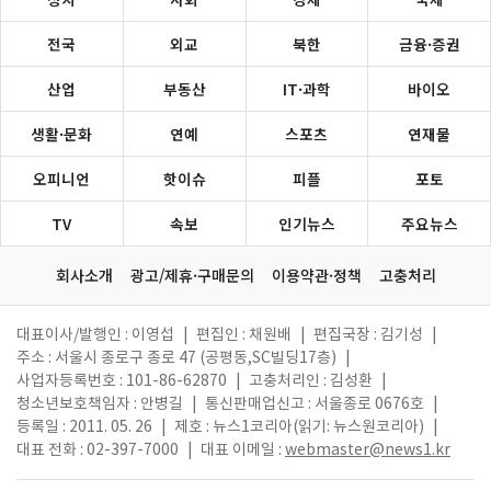
전국
외교
북한
금융·증권
산업
부동산
IT·과학
바이오
생활·문화
연예
스포츠
연재물
오피니언
핫이슈
피플
포토
TV
속보
인기뉴스
주요뉴스
회사소개
광고/제휴·구매문의
이용약관·정책
고충처리
대표이사/발행인 : 이영섭
|
편집인 : 채원배
|
편집국장 : 김기성
|
주소 : 서울시 종로구 종로 47 (공평동,SC빌딩17층)
|
사업자등록번호 : 101-86-62870
|
고충처리인 : 김성환
|
청소년보호책임자 : 안병길
|
통신판매업신고 : 서울종로 0676호
|
등록일 : 2011. 05. 26
|
제호 : 뉴스1코리아(읽기: 뉴스원코리아)
|
대표 전화 : 02-397-7000
|
대표 이메일 :
webmaster@news1.kr