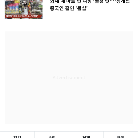
화재 때 마트 턴 여성 '월경 탓'…청계천
중국인 흡연 '몸살'
정치
사회
경제
국제