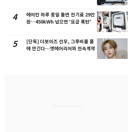
서 언급
에어컨 하루 종일 틀면 전기료 29만
4
원…450kWh 넘으면 '요금 폭탄'
[단독] 더보이즈 선우, 그루비룸 품
5
에 안긴다…앳에어리어와 전속계약