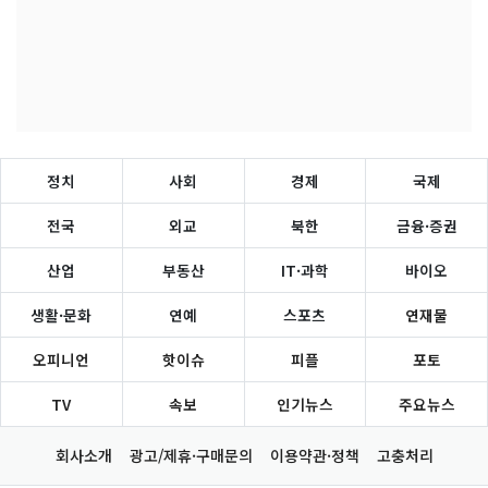
정치
사회
경제
국제
전국
외교
북한
금융·증권
산업
부동산
IT·과학
바이오
생활·문화
연예
스포츠
연재물
오피니언
핫이슈
피플
포토
TV
속보
인기뉴스
주요뉴스
회사소개
광고/제휴·구매문의
이용약관·정책
고충처리