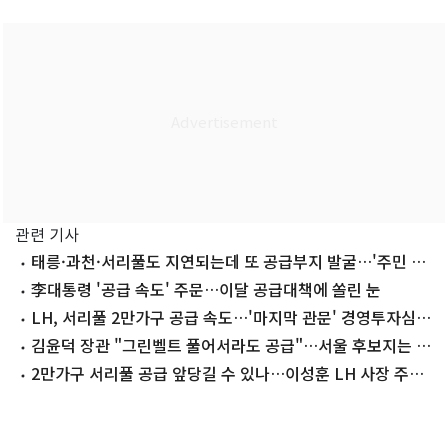
관련 기사
태릉·과천·서리풀도 지연되는데 또 공급부지 발굴…'주민 반
발' 도돌이표
李대통령 '공급 속도' 주문…이달 공급대책에 쏠린 눈
LH, 서리풀 2만가구 공급 속도…'마지막 관문' 경영투자심사
진행
김윤덕 장관 "그린벨트 풀어서라도 공급"…서울 후보지는 어
디
2만가구 서리풀 공급 앞당길 수 있나…이성훈 LH 사장 주문
에도 '험로'(종합)