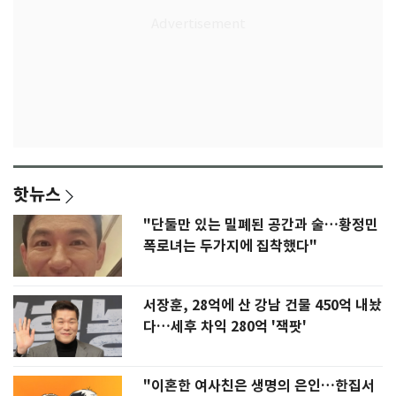
핫뉴스
"단둘만 있는 밀폐된 공간과 술…황정민
폭로녀는 두가지에 집착했다"
서장훈, 28억에 산 강남 건물 450억 내놨
다…세후 차익 280억 '잭팟'
"이혼한 여사친은 생명의 은인…한집서