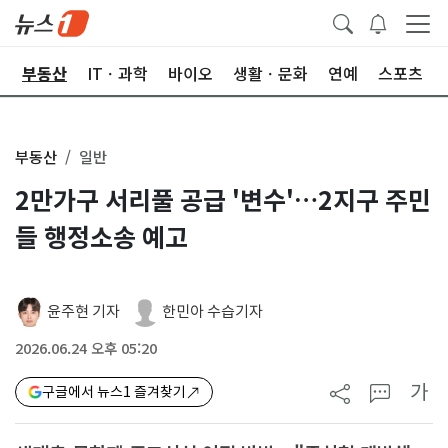
업
부동산
ITㆍ과학
바이오
생활ㆍ문화
연예
스포츠
부동산
일반
2만가구 서리풀 공급 '변수'…2지구 주민
들 행정소송 예고
윤주현 기자
한민아 수습기자
2026.06.24 오후 05:20
가
구글에서 뉴스1 즐겨찾기