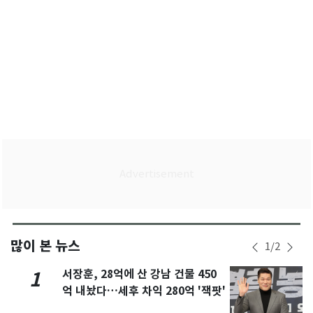
많이 본 뉴스
1
/
2
서장훈, 28억에 산 강남 건물 450
1
억 내놨다…세후 차익 280억 '잭팟'