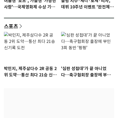
여름엔 '호프', 가을엔 '가능한
블핑 지수·제니·로제·리사,
사랑'…국제영화제 수상 기대
데뷔 10주년 이벤트 '완전체'
감 [N이슈]
참석 확정…기대감 UP
스포츠
박민지, 제주삼다수 2R 공동 2
'심판 성접대'가 끝 아니었
위 도약…통산 최다 21승 신기
다…축구협회장 출장에 부인
록 도전
3회 동반 '펑펑'