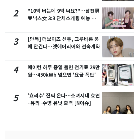
"10억 버는데 9억 써요?"…삼전男
2
♥닉스女 3:3 단체소개팅 예능 화
제
[단독] 더보이즈 선우, 그루비룸 품
3
에 안긴다…앳에어리어와 전속계약
에어컨 하루 종일 틀면 전기료 29만
4
원…450kWh 넘으면 '요금 폭탄'
'효리수' 진짜 온다…소녀시대 효연
5
·유리·수영 유닛 출격 [N이슈]