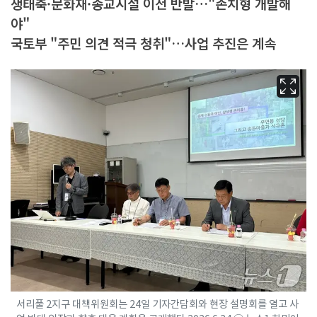
생태축·문화재·종교시설 이전 반발…"존치형 개발해
야"
국토부 "주민 의견 적극 청취"…사업 추진은 계속
서리풀 2지구 대책위원회는 24일 기자간담회와 현장 설명회를 열고 사