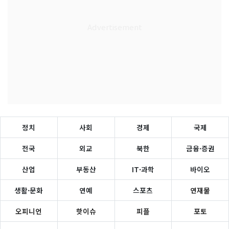
정치
사회
경제
국제
전국
외교
북한
금융·증권
산업
부동산
IT·과학
바이오
생활·문화
연예
스포츠
연재물
오피니언
핫이슈
피플
포토