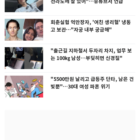
전라도에 잘 있어"…유튜브서 언급
회춘실험 억만장자, '여친 생리혈' 냉동
고 보관…"자궁 내부 궁금해"
"출근길 지하철서 두자리 차지, 업무 보
는 100㎏ 남성…부딪히면 신경질"
"5500만원 날리고 급등주 단타, 남은 건
빚뿐"…30대 여성 파혼 위기