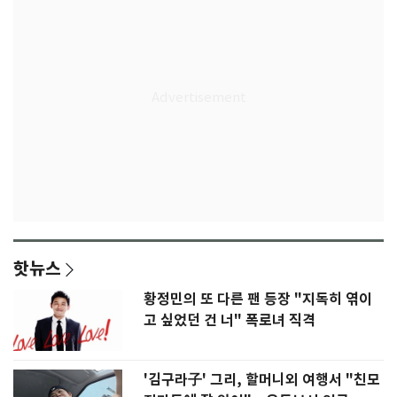
핫뉴스
황정민의 또 다른 팬 등장 "지독히 엮이
고 싶었던 건 너" 폭로녀 직격
'김구라子' 그리, 할머니외 여행서 "친모