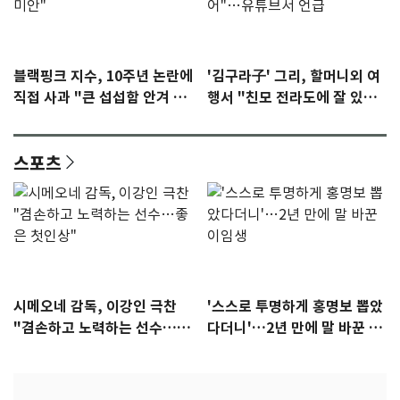
블랙핑크 지수, 10주년 논란에
'김구라子' 그리, 할머니외 여
직접 사과 "큰 섭섭함 안겨 미
행서 "친모 전라도에 잘 있
안"
어"…유튜브서 언급
스포츠
시메오네 감독, 이강인 극찬
'스스로 투명하게 홍명보 뽑았
"겸손하고 노력하는 선수…좋
다더니'…2년 만에 말 바꾼 이
은 첫인상"
임생