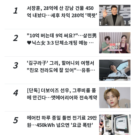
서장훈, 28억에 산 강남 건물 450
1
억 내놨다…세후 차익 280억 '잭팟'
"10억 버는데 9억 써요?"…삼전男
2
♥닉스女 3:3 단체소개팅 예능 화
제
'김구라子' 그리, 할머니외 여행서
3
"친모 전라도에 잘 있어"…유튜브
서 언급
[단독] 더보이즈 선우, 그루비룸 품
4
에 안긴다…앳에어리어와 전속계약
에어컨 하루 종일 틀면 전기료 29만
5
원…450kWh 넘으면 '요금 폭탄'