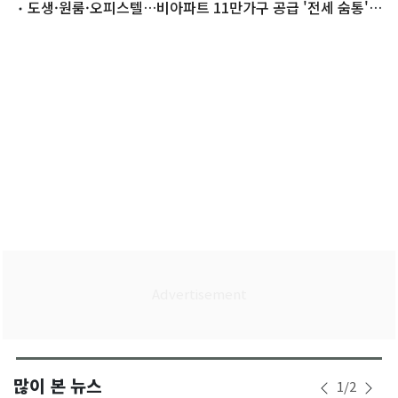
도생·원룸·오피스텔…비아파트 11만가구 공급 '전세 숨통'
튼다
많이 본 뉴스
1
/
2