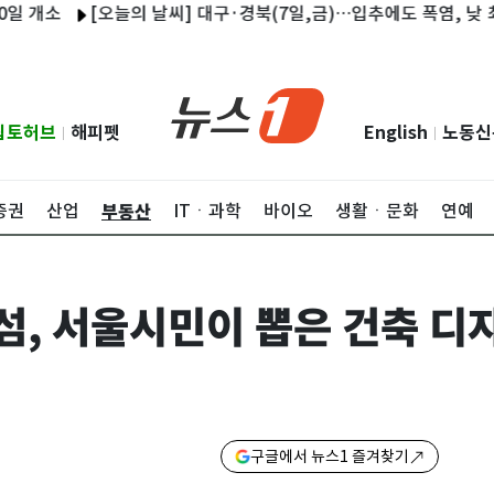
소
[오늘의 날씨] 대구·경북(7일,금)…입추에도 폭염, 낮 최고 31
립토허브
해피펫
English
노동신
|
|
부동산
증권
산업
ITㆍ과학
바이오
생활ㆍ문화
연예
술섬, 서울시민이 뽑은 건축 디
구글에서 뉴스1 즐겨찾기