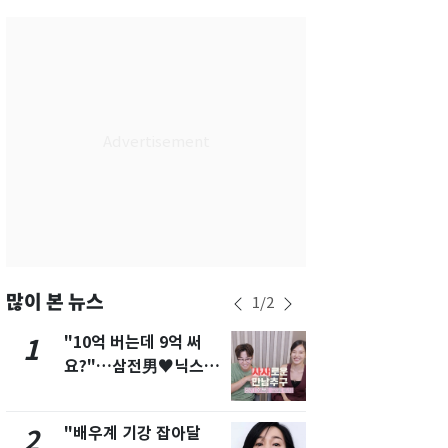
서울
28
℃
부산
26
℃
대구
26
℃
인천
27
℃
광주
26
℃
대전
26
℃
울산
24
℃
강릉
23
℃
많이 본 뉴스
1
/
2
제주
26
℃
"10억 버는데 9억 써
[단독]"이번
1
6
요?"…삼전男♥닉스女
현, 토스역
3:3 단체소개팅 예능 화
울 지하철에
제
새겼다
"배우계 기강 잡아달
펄펄 끓는 서
2
7