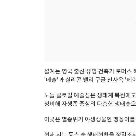
설계는 영국 출신 유명 건축가 토머스 
'베슬'과 실리콘 밸리 구글 신사옥 '베
노들 글로벌 예술섬은 생태계 복원에도
정비해 자생종 중심의 다층형 생태숲으
이곳은 멸종위기 야생생물인 맹꽁이를 
현재 시는 동측 숲 생태현황을 정밀조사