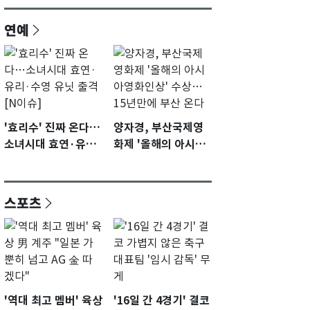
연예
'효리수' 진짜 온다…
양자경, 부산국제영
소녀시대 효연·유리·
화제 '올해의 아시아
수영 유닛 출격 [N이
영화인상' 수상…15
슈]
년만에 부산 온다
스포츠
'역대 최고 멤버' 육상
'16일 간 4경기' 결코