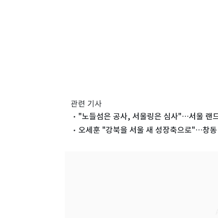
관련 기사
"노들섬은 공사, 서울링은 심사"…서울 랜
오세훈 "강북을 서울 새 성장축으로"…창동