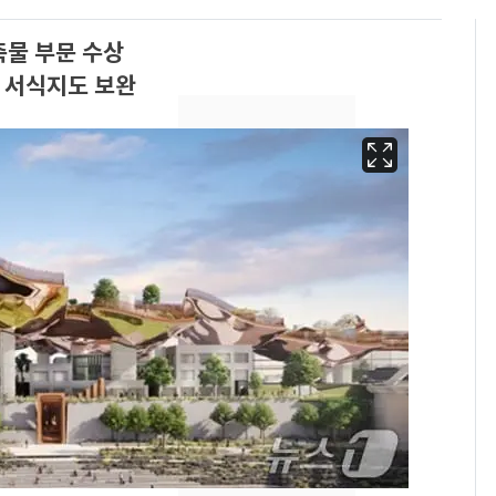
축물 부문 수상
 서식지도 보완
[단독]"이번 역은 신논
6
현, 토스역입니다"…서
울 지하철에 토스 이름
새겼다
펄펄 끓는 서울, 40도
7