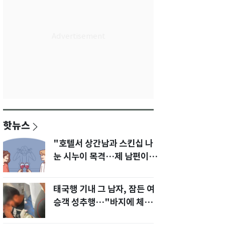
핫뉴스
"호텔서 상간남과 스킨십 나
눈 시누이 목격…제 남편이
입 다물라 하네요"
태국행 기내 그 남자, 잠든 여
승객 성추행…"바지에 체액
까지 묻었다"