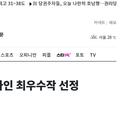
~38도
與 당권주자들, 오늘 나란히 호남행…권리당원 표심 구애
커넥트
제보
|
제주
26
℃
문
서울
28
℃
부산
26
℃
스포츠
오피니언
피플
포토
TV
대구
26
℃
인천
27
℃
자인 최우수작 선정
광주
26
℃
대전
26
℃
울산
24
℃
강릉
23
℃
제주
26
℃