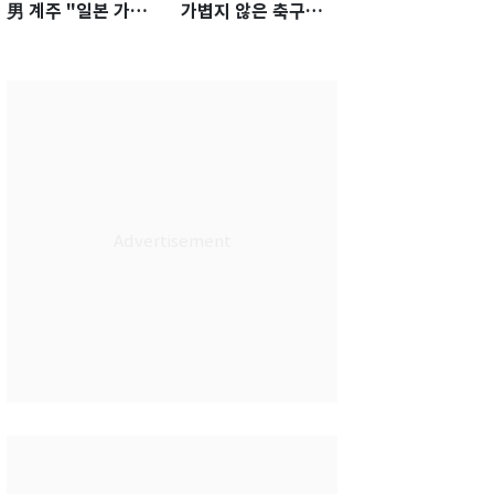
男 계주 "일본 가뿐히
가볍지 않은 축구대
넘고 AG 金 따겠다"
표팀 '임시 감독' 무게