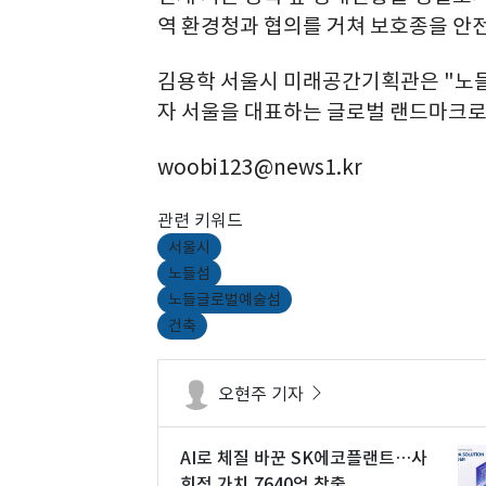
역 환경청과 협의를 거쳐 보호종을 안
김용학 서울시 미래공간기획관은 "노들
자 서울을 대표하는 글로벌 랜드마크로
woobi123@news1.kr
관련 키워드
서울시
노들섬
노들글로벌예술섬
건축
오현주 기자
AI로 체질 바꾼 SK에코플랜트…사
회적 가치 7640억 창출