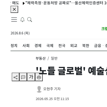
 매도
"체력측정·운동처방 공짜로"…울산체력인증센터 10일 개
크
2026.8.6 (목)
정치
사회
경제
국제
전국
외교
북한
금융ㆍ
부동산
일반
'노들 글로벌' 예
가
오현주 기자
2026.05.25 오전 11:15