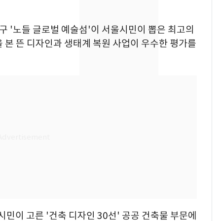
돌파하나…한낮 39도
폭염[오늘날씨]
산구 '노들 글로벌 예술섬'이 서울시민이 뽑은 최고의
SK하이닉스 또 프리마
8
 본 뜬 디자인과 생태계 복원 사업이 우수한 평가를
켓 하한가…달랑 11주
에 시초가 소동
"캐리비안 베이 여자 탈
9
의실에 남자가 있어
요"…경찰 수사
전남광주통합특별시 정
10
무부시장 후보 백승주·
윤난실 지명
민이 고른 '건축 디자인 30선' 공공 건축물 부문에