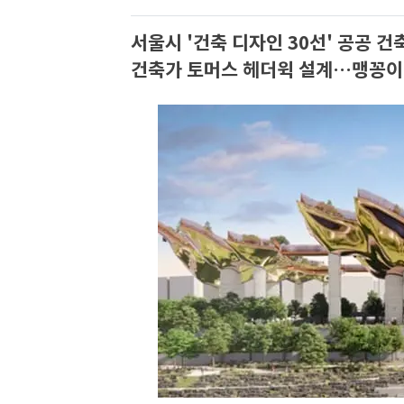
서울시 '건축 디자인 30선' 공공 건
건축가 토머스 헤더윅 설계…맹꽁이