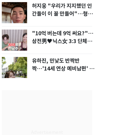
허지웅 "우리가 지지했던 인
간들이 이 꼴 만들어"…형소
법 개정안에 발끈
"10억 버는데 9억 써요?"…
삼전男♥닉스女 3:3 단체소
개팅 예능 화제
유하진, 민낯도 반짝반
짝…'14세 연상 예비남편' 강
균성이 반한 청순 미모