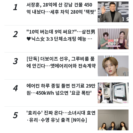
서장훈, 28억에 산 강남 건물 450
1
억 내놨다…세후 차익 280억 '잭팟'
"10억 버는데 9억 써요?"…삼전男
2
♥닉스女 3:3 단체소개팅 예능 화
제
[단독] 더보이즈 선우, 그루비룸 품
3
에 안긴다…앳에어리어와 전속계약
에어컨 하루 종일 틀면 전기료 29만
4
원…450kWh 넘으면 '요금 폭탄'
'효리수' 진짜 온다…소녀시대 효연
5
·유리·수영 유닛 출격 [N이슈]