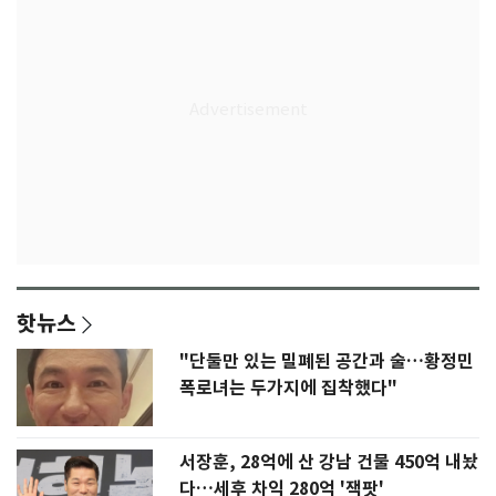
핫뉴스
"단둘만 있는 밀폐된 공간과 술…황정민
폭로녀는 두가지에 집착했다"
서장훈, 28억에 산 강남 건물 450억 내놨
다…세후 차익 280억 '잭팟'