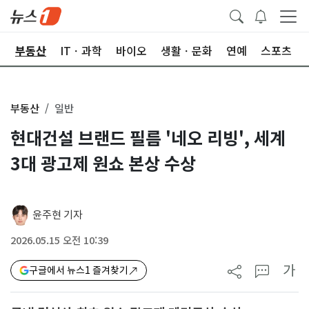
업
부동산
ITㆍ과학
바이오
생활ㆍ문화
연예
스포츠
부동산
일반
현대건설 브랜드 필름 '네오 리빙', 세계
3대 광고제 원쇼 본상 수상
윤주현 기자
2026.05.15 오전 10:39
가
구글에서 뉴스1 즐겨찾기