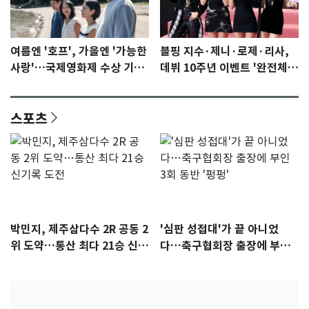
여름엔 '호프', 가을엔 '가능한
블핑 지수·제니·로제·리사,
사랑'…국제영화제 수상 기대
데뷔 10주년 이벤트 '완전체'
감 [N이슈]
참석 확정…기대감 UP
스포츠
박민지, 제주삼다수 2R 공동 2
'심판 성접대'가 끝 아니었
위 도약…통산 최다 21승 신기
다…축구협회장 출장에 부인
록 도전
3회 동반 '펑펑'