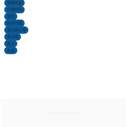
현대건설
디에이치
현건
네오리빙
원쇼광고제
광고제
광고
수상