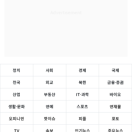
정치
사회
경제
국제
전국
외교
북한
금융·증권
산업
부동산
IT·과학
바이오
생활·문화
연예
스포츠
연재물
오피니언
핫이슈
피플
포토
TV
속보
인기뉴스
주요뉴스