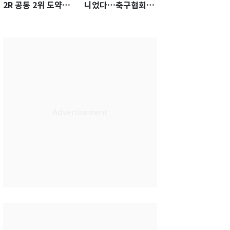
2R 공동 2위 도약…
니었다…축구협회장
통산 최다 21승 신기
출장에 부인 3회 동반
록 도전
'펑펑'