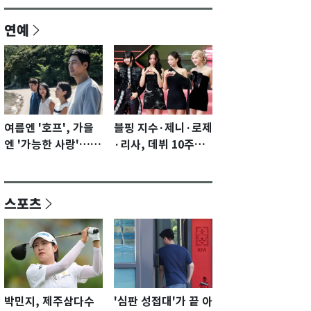
연예
여름엔 '호프', 가을
블핑 지수·제니·로제
엔 '가능한 사랑'…국
·리사, 데뷔 10주년
제영화제 수상 기대
이벤트 '완전체' 참석
감 [N이슈]
확정…기대감 UP
스포츠
박민지, 제주삼다수
'심판 성접대'가 끝 아