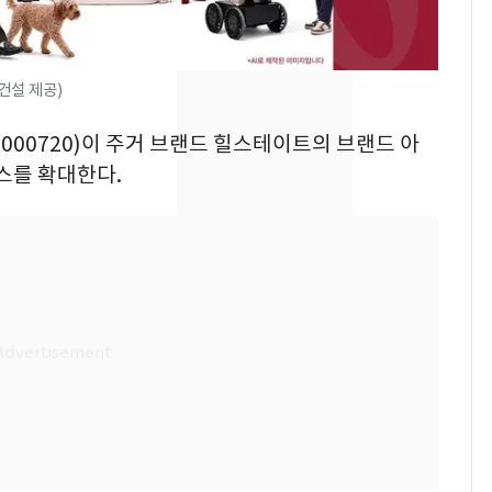
의실에 남자가 있어
요"…경찰 수사
전남광주 화정역 인근서
8
건설 제공)
교통사고로 40대 심정
지…6명 부상
(000720)이 주거 브랜드 힐스테이트의 브랜드 아
스를 확대한다.
[단독]중수청 가는 검찰
9
수사관 경력 합산 추
진…법무사·집행관 '혜
택' 유지
축구협회, 외국인 심판
10
들 10여명 대상 '성 접
대' 의혹…월드컵·올림
픽 예선 등