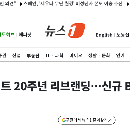
"
스페인, '세우타 무단 월경' 미성년자 본토 이송 추진
아내 무
립토허브
해피펫
English
노동신
|
|
부동산
증권
산업
ITㆍ과학
바이오
생활ㆍ문화
연예
트 20주년 리브랜딩…신규 B
구글에서 뉴스1 즐겨찾기