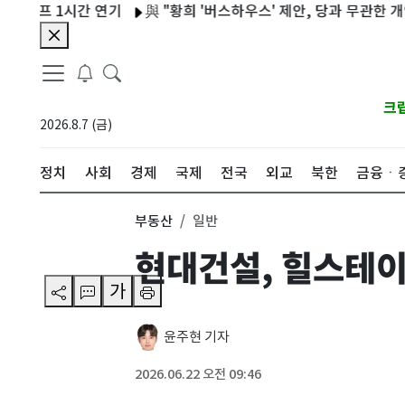
 1시간 연기
與 "황희 '버스하우스' 제안, 당과 무관한 개인 의견
크
2026.8.7 (금)
정치
사회
경제
국제
전국
외교
북한
금융ㆍ
부동산
일반
현대건설, 힐스테이
가
윤주현 기자
2026.06.22 오전 09:46