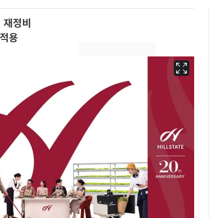
 재정비
 적용
13호 태풍 '돌핀' 日오
6
키나와·가고시마현 접
근…26만명 대피령
"캐리비안 베이 여자 탈
7