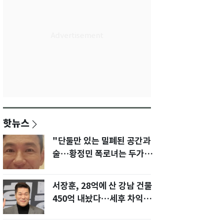
핫뉴스
"단둘만 있는 밀폐된 공간과
술…황정민 폭로녀는 두가지
에 집착했다"
서장훈, 28억에 산 강남 건물
450억 내놨다…세후 차익
280억 '잭팟'