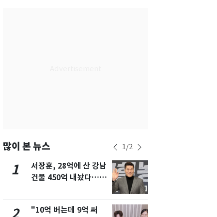
서울
33
℃
부산
29
℃
대구
32
℃
인천
32
℃
광주
32
℃
대전
34
℃
울산
30
℃
강릉
27
℃
많이 본 뉴스
1
/
2
제주
29
℃
서장훈, 28억에 산 강남
13호 태풍 '
1
6
건물 450억 내놨다…세
키나와·가고
후 차익 280억 '잭팟'
근…26만명
"10억 버는데 9억 써
"캐리비안 
2
7