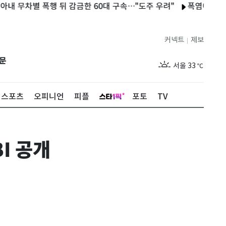
차별 폭행 뒤 감금한 60대 구속…"도주 우려"
폭염에 수원 팔달구
커넥트
제보
|
제주
29
℃
문
서울
33
℃
부산
29
℃
스포츠
오피니언
피플
포토
TV
대구
32
℃
인천
32
℃
I 공개
광주
32
℃
대전
34
℃
울산
30
℃
강릉
27
℃
제주
29
℃