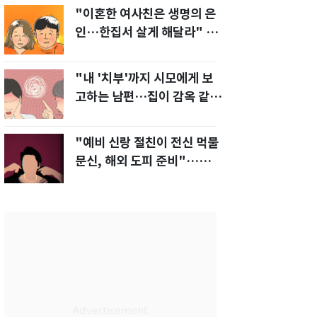
"이혼한 여사친은 생명의 은
인…한집서 살게 해달라" 남
편 요구에 '절망'
"내 '치부'까지 시모에게 보
고하는 남편…집이 감옥 같
다" 아내 고통
"예비 신랑 절친이 전신 먹물
문신, 해외 도피 준비"…예비
신부 '혼란'