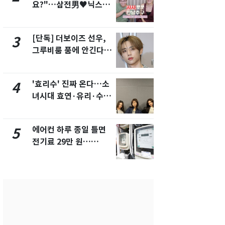
요?"…삼전男♥닉스女
의실에 남자
3:3 단체소개팅 예능 화
요"…경찰 
제
[단독] 더보이즈 선우,
전남광주 화
3
8
그루비룸 품에 안긴다…
교통사고로 
앳에어리어와 전속계약
지…6명 부
'효리수' 진짜 온다…소
[단독]중수
4
9
녀시대 효연·유리·수영
수사관 경력
유닛 출격 [N이슈]
진…법무사·
택' 유지
에어컨 하루 종일 틀면
축구협회, 
5
10
전기료 29만 원…
들 10여명 대
450kWh 넘으면 '요금
대' 의혹…
폭탄'
픽 예선 등