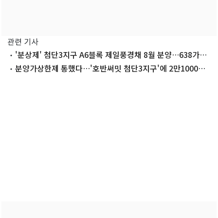
관련 기사
'분상제' 첨단3지구 A6블록 제일풍경채 8월 분양…638가구
규모
분양가상한제 통했다…'호반써밋 첨단3지구'에 2만1000명
몰려