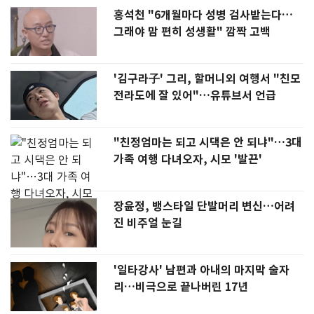
홍석천 "6개월마다 성병 검사받는다…
그래야 맘 편히 성생활" 깜짝 고백
'김구라子' 그리, 할머니외 여행서 "친모
전라도에 잘 있어"…유튜브서 언급
"친정엄마는 되고 시댁은 안 되냐"…3대
가족 여행 다녀오자, 시모 '발끈'
장윤정, 뱅스타일 단발머리 변신…어려
진 비주얼 눈길
'일타강사' 남편과 아내의 마지막 술자
리…비극으로 끝나버린 17년