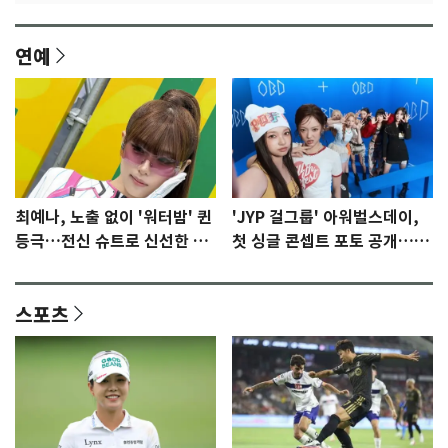
연예
최예나, 노출 없이 '워터밤' 퀸
'JYP 걸그룹' 아워벌스데이,
등극…전신 슈트로 신선한 충
첫 싱글 콘셉트 포토 공개…청
격 [N샷]
량·키치
스포츠