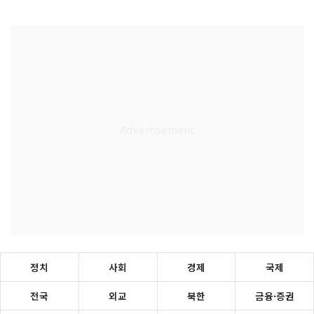
정치
사회
경제
국제
전국
외교
북한
금융·증권