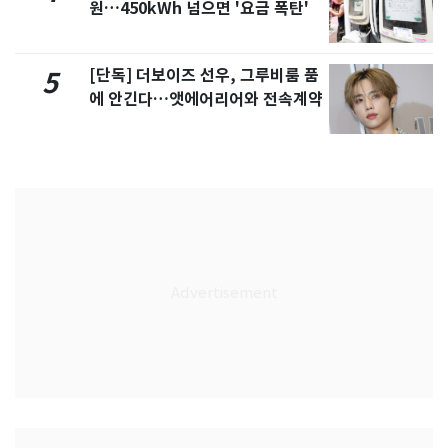
원…450kWh 넘으면 '요금 폭탄'
[단독] 더보이즈 선우, 그루비룸 품
5
에 안긴다…앳에어리어와 전속계약