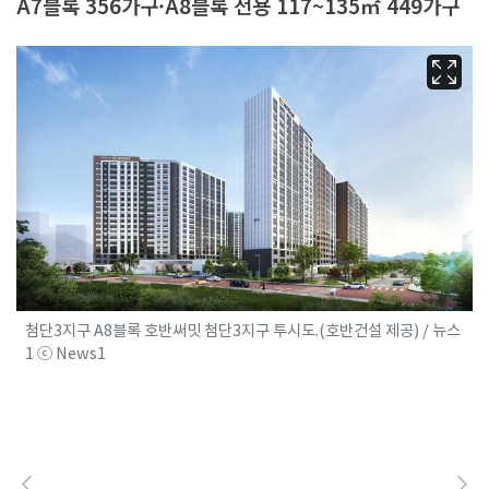
A7블록 356가구·A8블록 전용 117~135㎡ 449가구
첨단3지구 A8블록 호반써밋 첨단3지구 투시도.(호반건설 제공) / 뉴스
1 ⓒ News1