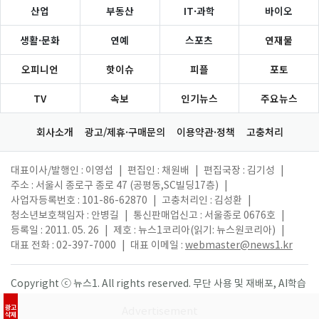
산업
부동산
IT·과학
바이오
생활·문화
연예
스포츠
연재물
오피니언
핫이슈
피플
포토
TV
속보
인기뉴스
주요뉴스
회사소개
광고/제휴·구매문의
이용약관·정책
고충처리
대표이사/발행인 : 이영섭
|
편집인 : 채원배
|
편집국장 : 김기성
|
주소 : 서울시 종로구 종로 47 (공평동,SC빌딩17층)
|
사업자등록번호 : 101-86-62870
|
고충처리인 : 김성환
|
청소년보호책임자 : 안병길
|
통신판매업신고 : 서울종로 0676호
|
등록일 : 2011. 05. 26
|
제호 : 뉴스1코리아(읽기: 뉴스원코리아)
|
대표 전화 : 02-397-7000
|
대표 이메일 :
webmaster@news1.kr
Copyright ⓒ 뉴스1. All rights reserved. 무단 사용 및 재배포, AI학습
활용 금지.
광고
삭제