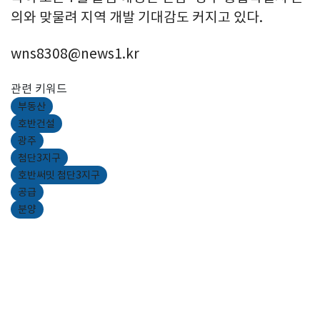
의와 맞물려 지역 개발 기대감도 커지고 있다.
wns8308@news1.kr
관련 키워드
부동산
호반건설
광주
첨단3지구
호반써밋 첨단3지구
공급
분양