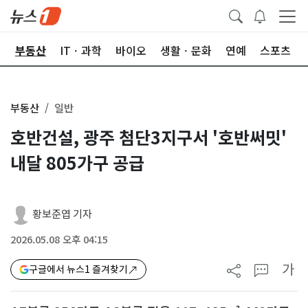
업
부동산
ITㆍ과학
바이오
생활ㆍ문화
연예
스포츠
부동산
일반
호반건설, 광주 첨단3지구서 '호반써밋'
내달 805가구 공급
황보준엽 기자
2026.05.08 오후 04:15
가
구글에서 뉴스1 즐겨찾기