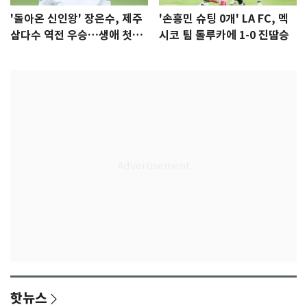
'돌아온 신인왕' 장은수, 제주
'손흥민 슈팅 0개' LA FC, 멕
삼다수 역전 우승…생애 첫승
시코 팀 톨루카에 1-0 진땀승
감격
핫뉴스