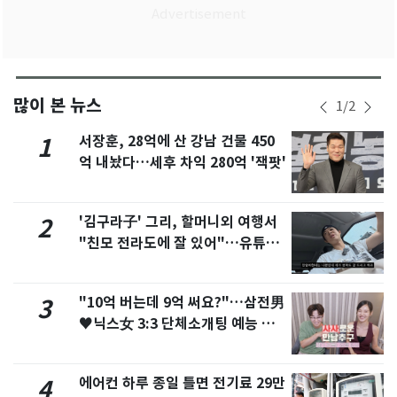
많이 본 뉴스
1
/
2
서장훈, 28억에 산 강남 건물 450
1
억 내놨다…세후 차익 280억 '잭팟'
'김구라子' 그리, 할머니외 여행서
2
"친모 전라도에 잘 있어"…유튜브
서 언급
"10억 버는데 9억 써요?"…삼전男
3
♥닉스女 3:3 단체소개팅 예능 화
제
에어컨 하루 종일 틀면 전기료 29만
4