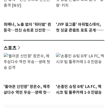
최예나, 노출 없이 '워터밤' 퀸
'JYP 걸그룹' 아워벌스데이,
등극…전신 슈트로 신선한 충
첫 싱글 콘셉트 포토 공개…청
격 [N샷]
량·키치
스포츠
'돌아온 신인왕' 장은수, 제주
'손흥민 슈팅 0개' LA FC, 멕
삼다수 역전 우승…생애 첫승
시코 팀 톨루카에 1-0 진땀승
감격