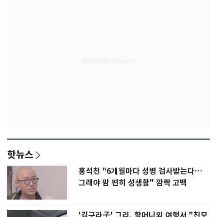
핫뉴스
홍석천 "6개월마다 성병 검사받는다…
그래야 맘 편히 성생활" 깜짝 고백
'김구라子' 그리, 할머니외 여행서 "친모