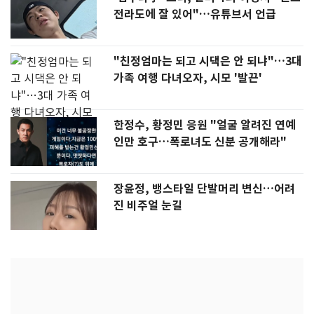
전라도에 잘 있어"…유튜브서 언급
"친정엄마는 되고 시댁은 안 되냐"…3대
가족 여행 다녀오자, 시모 '발끈'
한정수, 황정민 응원 "얼굴 알려진 연예
인만 호구…폭로녀도 신분 공개해라"
장윤정, 뱅스타일 단발머리 변신…어려
진 비주얼 눈길