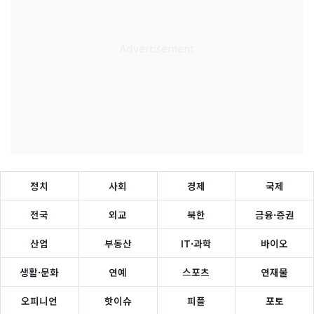
정치
사회
경제
국제
전국
외교
북한
금융·증권
산업
부동산
IT·과학
바이오
생활·문화
연예
스포츠
연재물
오피니언
핫이슈
피플
포토