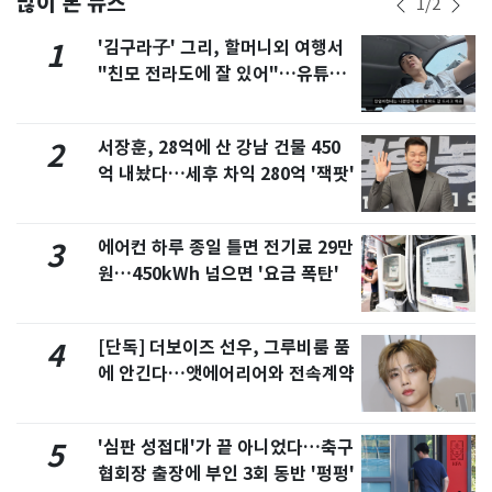
많이 본 뉴스
1
/
2
'김구라子' 그리, 할머니외 여행서
1
"친모 전라도에 잘 있어"…유튜브
서 언급
서장훈, 28억에 산 강남 건물 450
2
억 내놨다…세후 차익 280억 '잭팟'
에어컨 하루 종일 틀면 전기료 29만
3
원…450kWh 넘으면 '요금 폭탄'
[단독] 더보이즈 선우, 그루비룸 품
4
에 안긴다…앳에어리어와 전속계약
'심판 성접대'가 끝 아니었다…축구
5
협회장 출장에 부인 3회 동반 '펑펑'