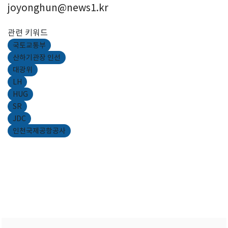
joyonghun@news1.kr
관련 키워드
국토교통부
산하기관장 인선
대광위
LH
HUG
SR
JDC
인천국제공항공사