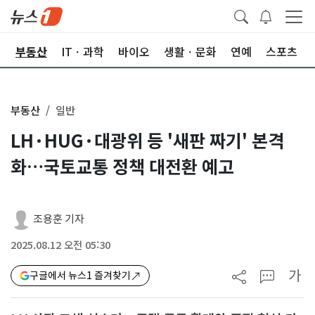
업
부동산
ITㆍ과학
바이오
생활ㆍ문화
연예
스포츠
부동산
일반
LH·HUG·대광위 등 '새판 짜기' 본격
화…국토교통 정책 대전환 예고
조용훈 기자
2025.08.12 오전 05:30
가
구글에서 뉴스1 즐겨찾기