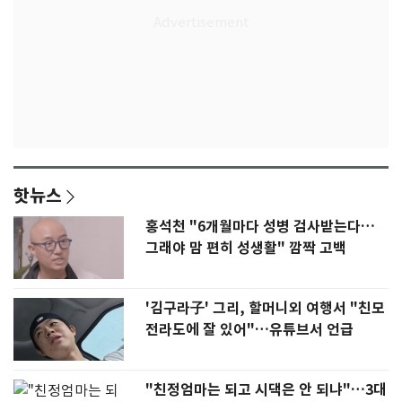
핫뉴스
홍석천 "6개월마다 성병 검사받는다…
그래야 맘 편히 성생활" 깜짝 고백
'김구라子' 그리, 할머니외 여행서 "친모
전라도에 잘 있어"…유튜브서 언급
"친정엄마는 되고 시댁은 안 되냐"…3대