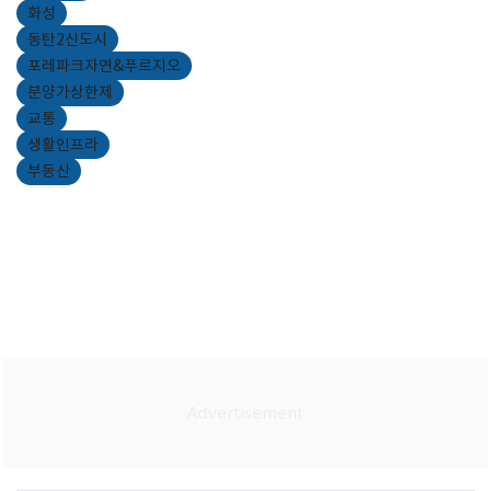
화성
동탄2신도시
포레파크자연&푸르지오
분양가상한제
교통
생활인프라
부동산