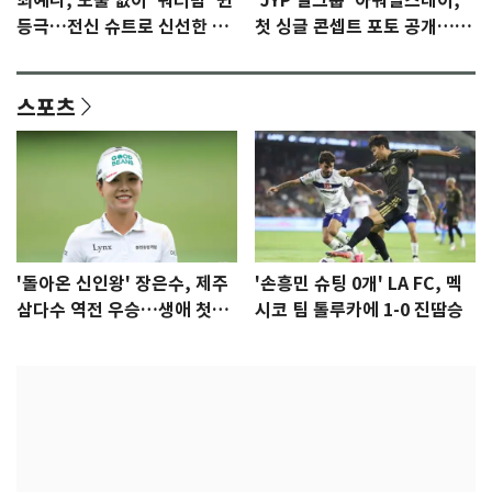
최예나, 노출 없이 '워터밤' 퀸
'JYP 걸그룹' 아워벌스데이,
등극…전신 슈트로 신선한 충
첫 싱글 콘셉트 포토 공개…청
격 [N샷]
량·키치
스포츠
'돌아온 신인왕' 장은수, 제주
'손흥민 슈팅 0개' LA FC, 멕
삼다수 역전 우승…생애 첫승
시코 팀 톨루카에 1-0 진땀승
감격