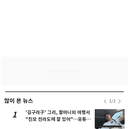
많이 본 뉴스
1
/
2
'김구라子' 그리, 할머니외 여행서
1
"친모 전라도에 잘 있어"…유튜브
서 언급