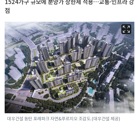
1524가구 규모에 분양가 상한제 적용…교통·인프라 강
점
대우건설 동탄 포레파크 자연&푸르지오 조감도.(대우건설 제공)