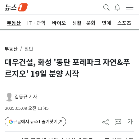
업
부동산
ITㆍ과학
바이오
생활ㆍ문화
연예
스포츠
부동산
일반
대우건설, 화성 '동탄 포레파크 자연&푸
르지오' 19일 분양 시작
김동규 기자
2025.05.09 오전 11:45
가
구글에서 뉴스1 즐겨찾기