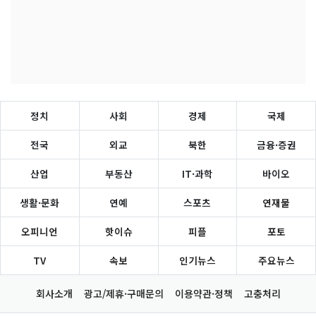
정치
사회
경제
국제
전국
외교
북한
금융·증권
산업
부동산
IT·과학
바이오
생활·문화
연예
스포츠
연재물
오피니언
핫이슈
피플
포토
TV
속보
인기뉴스
주요뉴스
회사소개
광고/제휴·구매문의
이용약관·정책
고충처리