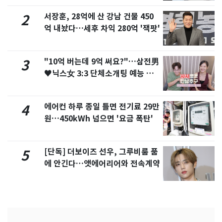
서장훈, 28억에 산 강남 건물 450
2
억 내놨다…세후 차익 280억 '잭팟'
"10억 버는데 9억 써요?"…삼전男
3
♥닉스女 3:3 단체소개팅 예능 화
제
에어컨 하루 종일 틀면 전기료 29만
4
원…450kWh 넘으면 '요금 폭탄'
[단독] 더보이즈 선우, 그루비룸 품
5
에 안긴다…앳에어리어와 전속계약