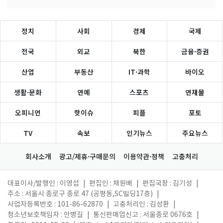
정치
사회
경제
국제
전국
외교
북한
금융·증권
산업
부동산
IT·과학
바이오
생활·문화
연예
스포츠
연재물
오피니언
핫이슈
피플
포토
TV
속보
인기뉴스
주요뉴스
회사소개
광고/제휴·구매문의
이용약관·정책
고충처리
대표이사/발행인 : 이영섭
|
편집인 : 채원배
|
편집국장 : 김기성
|
주소 : 서울시 종로구 종로 47 (공평동,SC빌딩17층)
|
사업자등록번호 : 101-86-62870
|
고충처리인 : 김성환
|
청소년보호책임자 : 안병길
|
통신판매업신고 : 서울종로 0676호
|