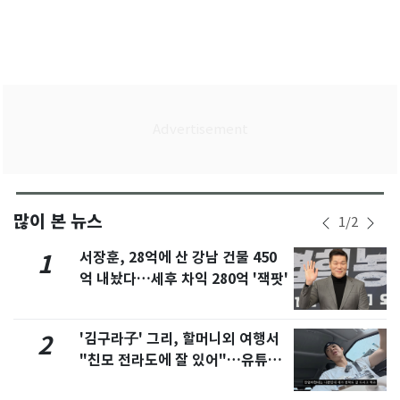
많이 본 뉴스
1
/
2
서장훈, 28억에 산 강남 건물 450
1
억 내놨다…세후 차익 280억 '잭팟'
'김구라子' 그리, 할머니외 여행서
2
"친모 전라도에 잘 있어"…유튜브
서 언급