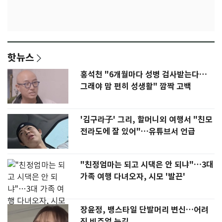
핫뉴스
홍석천 "6개월마다 성병 검사받는다…
그래야 맘 편히 성생활" 깜짝 고백
'김구라子' 그리, 할머니외 여행서 "친모
전라도에 잘 있어"…유튜브서 언급
"친정엄마는 되고 시댁은 안 되냐"…3대
가족 여행 다녀오자, 시모 '발끈'
장윤정, 뱅스타일 단발머리 변신…어려
진 비주얼 눈길