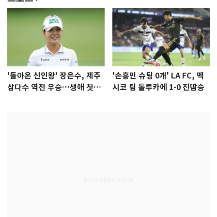
'돌아온 신인왕' 장은수, 제주
'손흥민 슈팅 0개' LA FC, 멕
삼다수 역전 우승…생애 첫승
시코 팀 톨루카에 1-0 진땀승
감격