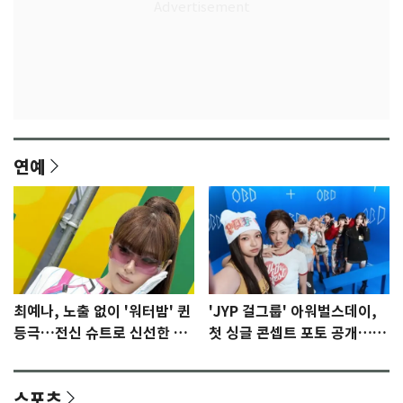
연예
최예나, 노출 없이 '워터밤' 퀸
'JYP 걸그룹' 아워벌스데이,
등극…전신 슈트로 신선한 충
첫 싱글 콘셉트 포토 공개…청
격 [N샷]
량·키치
스포츠