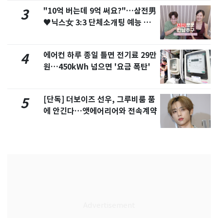
"10억 버는데 9억 써요?"…삼전男
3
♥닉스女 3:3 단체소개팅 예능 화
제
에어컨 하루 종일 틀면 전기료 29만
4
원…450kWh 넘으면 '요금 폭탄'
[단독] 더보이즈 선우, 그루비룸 품
5
에 안긴다…앳에어리어와 전속계약