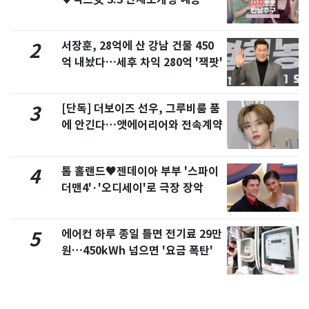
제
서장훈, 28억에 산 강남 건물 450
2
억 내놨다…세후 차익 280억 '잭팟'
[단독] 더보이즈 선우, 그루비룸 품
3
에 안긴다…앳에어리어와 전속계약
톰 홀랜드♥젠데이아 부부 '스파이
4
더맨4'·'오디세이'로 극장 장악
에어컨 하루 종일 틀면 전기료 29만
5
원…450kWh 넘으면 '요금 폭탄'