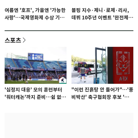
여름엔 '호프', 가을엔 '가능한
블핑 지수·제니·로제·리사,
사랑'…국제영화제 수상 기대
데뷔 10주년 이벤트 '완전체'
감 [N이슈]
참석 확정…기대감 UP
스포츠
'심정지 대응' 모의 훈련부터
"이런 진흙탕 안 들어가"…'풍
'워터캐논'까지 준비…쉼 없는
비박산' 축구협회장 후보 '실
K리그
종'