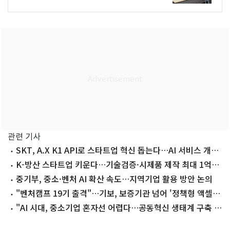
관련 기사
SKT, A.X K1 API로 스타트업 혁신 돕는다…AI 서비스 개발
협력
K-방산 스타트업 키운다…기술검증·시제품 제작 최대 1억
지원
중기부, 중소·벤처 AI 확산 속도…지역기업 활용 방안 논의
"벤처캠프 19기 출격"…기보, 보증기관 넘어 '정책형 액셀러
레이터'로
"AI 시대, 중소기업 혼자선 어렵다…공동혁신 생태계 구축 필
요"