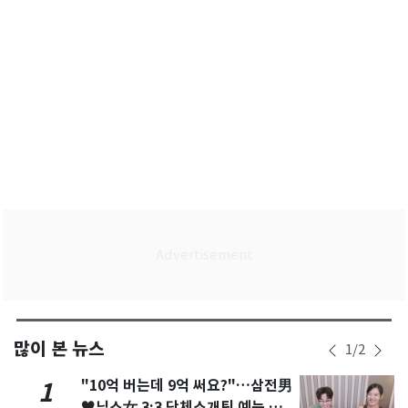
많이 본 뉴스
1
/
2
"10억 버는데 9억 써요?"…삼전男
1
♥닉스女 3:3 단체소개팅 예능 화