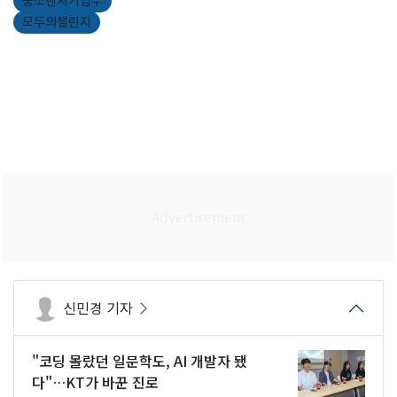
중소벤처기업부
모두의챌린지
신민경 기자
"코딩 몰랐던 일문학도, AI 개발자 됐
다"…KT가 바꾼 진로