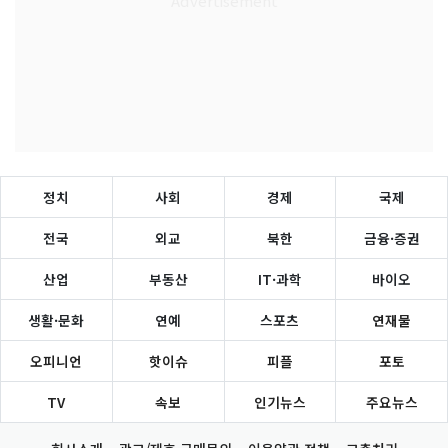
정치
사회
경제
국제
전국
외교
북한
금융·증권
산업
부동산
IT·과학
바이오
생활·문화
연예
스포츠
연재물
오피니언
핫이슈
피플
포토
TV
속보
인기뉴스
주요뉴스