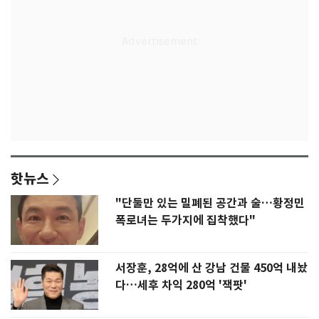
핫뉴스
"단둘만 있는 밀폐된 공간과 술…황정민
폭로녀는 두가지에 집착했다"
서장훈, 28억에 산 강남 건물 450억 내놨
다…세후 차익 280억 '잭팟'